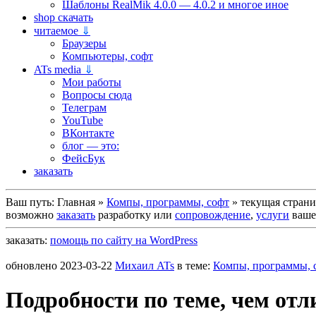
Шаблоны RealMik 4.0.0 — 4.0.2 и многое иное
shop скачать
читаемое
⇓
Браузеры
Компьютеры, софт
ATs media
⇓
Мои работы
Вопросы сюда
Телеграм
YouTube
ВКонтакте
блог — это:
ФейсБук
заказать
Ваш путь:
Главная
»
Компы, программы, софт
»
текущая стран
возможно
заказать
разработку или
сопровождение
,
услуги
вашег
заказать:
помощь по сайту на WordPress
обновлено
2023-03-22
Михаил ATs
в теме:
Компы, программы, 
Подробности по теме, чем от