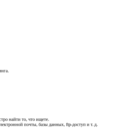
инга.
тро найти то, что ищете.
ктронной почты, базы данных, ftp-доступ и т. д.