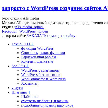
запросто с WordPress
создание сайтов A
блог студии ATs media
Михаил ATs - динамичный креатив создания и продвижения са
студия:
ATs media squad
Reception WordPress
golden
автор на сайте
ЗАКАЗАТЬ помощь по сайту
Техно SEO
⇓
функции WordPress
Сниппеты, хаки, функции
Бардачок html php css
Контент, шапка site
Seo Plus
⇓
WordPress c плагинами
WordPress без плагинов
WooCommerce и WordPress
Хостинги
услуги
Плагины
⇓
Шаблоны
смотреть шаблоны, плагины
подробные описания шаблонов