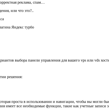
орректная реклама, спам…
ния, или что это?..
кса
плагина Яндекс турбо
ариантов выбора панели управления для вашего vps или vds хост
ятии решения:
оторая проста в использовании и навигации, чтобы вы могли быс
ия имеет все необходимые функции, такие как учетные записи эле