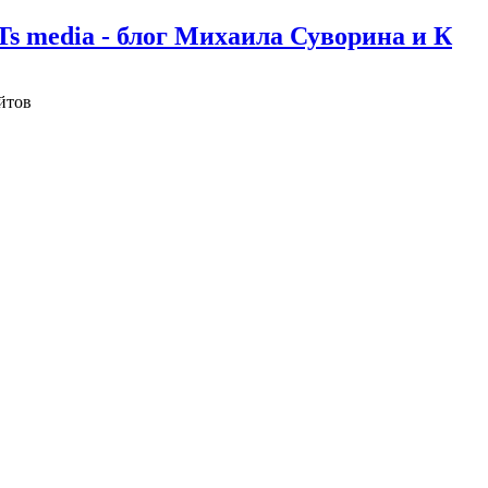
Ts media - блог Михаила Суворина и К
йтов