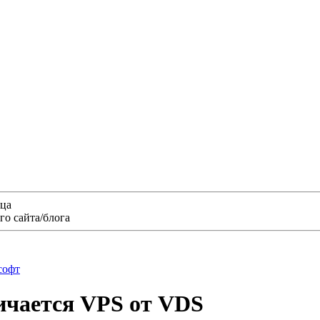
ица
о сайта/блога
софт
личается VPS от VDS