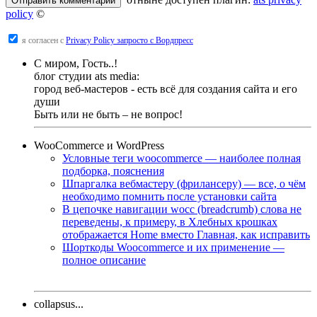
policy
©
я согласен с
Privacy Policy запросто с Вордпресс
С миром, Гость..!
блог студии ats media:
город веб-мастеров - есть всё для создания сайта и его
души
Быть или не быть – не вопрос!
WooCommerce и WordPress
Условные теги woocommerce — наиболее полная
подборка, пояснения
Шпаргалка вебмастеру (фрилансеру) — все, о чём
необходимо помнить после установки сайта
В цепочке навигации wocc (breadcrumb) слова не
переведены, к примеру, в Хлебных крошках
отображается Home вместо Главная, как исправить
Шорткоды Woocommerce и их применение —
полное описание
collapsus...