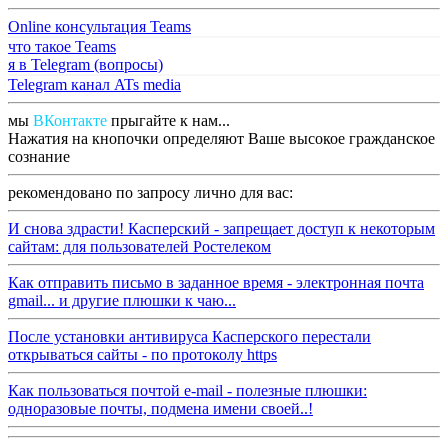
Online консультация Teams
что такое Teams
я в Telegram (вопросы)
Telegram канал ATs media
мы
ВКонтакте
прыгайте к нам...
Нажатия на кнопочки определяют Ваше высокое гражданское
сознание
рекомендовано по запросу лично для вас:
И снова здрасти! Касперский - запрещает доступ к некоторым
сайтам: для пользователей Ростелеком
Как отправить письмо в заданное время - электронная почта
gmail... и другие плюшки к чаю...
После установки антивируса Касперского перестали
открываться сайты - по протоколу https
Как пользоваться почтой e-mail - полезные плюшки:
одноразовые почты, подмена имени своей..!