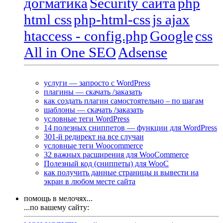
догматика
Security сайта
php
html css
php-html-css
js ajax
htaccess - config.php
Google
css
All in One SEO
Adsense
услуги — запросто с WordPress
плагины — скачать /заказать
как создать плагин самостоятельно – по шагам
шаблоны — скачать /заказать
условные теги WordPress
14 полезных сниппетов — функции для WordPress
301-й редирект на все случаи
условные теги Woocommerce
32 важных расширения для WooCommerce
Полезный код (сниппеты) для WooC
как получить данные страницы и вывести на
экран в любом месте сайта
помощь в мелочях...
...по вашему сайту: