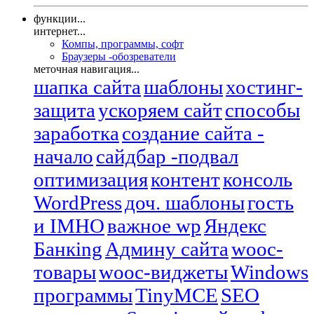
функции...
интернет...
Компы, программы, софт
Браузеры -обозреватели
меточная навигация...
шапка сайта
шаблоны
хостинг-
защита
ускоряем сайт
способы
заработка
создание сайта -
начало
сайдбар -подвал
оптимизация
контент
консоль
WordPress
доч. шаблоны
гость
и IMHO
важное wp
Яндекс
Банкing
Админу сайта
wooc-
товары
wooc-виджеты
Windows
программы
TinyMCE
SEO