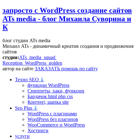
запросто с WordPress
создание сайтов
ATs media - блог Михаила Суворина и
К
блог студии ATs media
Михаил ATs - динамичный креатив создания и продвижения
сайтов
студия:
ATs media squad
Reception WordPress
golden
автор на сайте
ЗАКАЗАТЬ помощь по сайту
Техно SEO
⇓
функции WordPress
Сниппеты, хаки, функции
Бардачок html php css
Контент, шапка site
Seo Plus
⇓
WordPress c плагинами
WordPress без плагинов
WooCommerce и WordPress
Хостинги
услуги