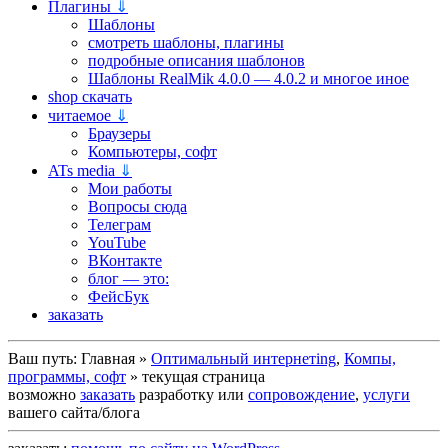
Плагины
⇓
Шаблоны
смотреть шаблоны, плагины
подробные описания шаблонов
Шаблоны RealMik 4.0.0 — 4.0.2 и многое иное
shop скачать
читаемое
⇓
Браузеры
Компьютеры, софт
ATs media
⇓
Мои работы
Вопросы сюда
Телеграм
YouTube
ВКонтакте
блог — это:
ФейсБук
заказать
Ваш путь:
Главная
»
Оптимальный интернетing
,
Компы,
программы, софт
»
текущая страница
возможно
заказать
разработку или
сопровождение
,
услуги
вашего сайта/блога