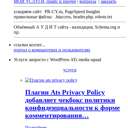
МОИ УСЛУГИ, прайс и прочее
|
вопросы
|
заказать
ускоряем сайт:
PR-CY.ru, PageSpeed Insights
правильные файлы:
.htaccess, header.php, robots.txt
Объёмный А У Д И Т сайта - валидация,
Schema.org
и
пр.
ссылки коллег...
портал о компьютерах и пользователях
Услуги запросто с WordPress ATs media squad
услуги
Плагин Ats Privacy Policy
добавляет чекбокс политики
конфиденциальности к форме
комментирования…
Подробнее