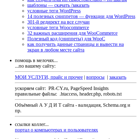
шаблоны — скачать /заказать
условные теги WordPress
14 полезных сниппетов — функции для WordPress
301-й редирект на все случаи
условные теги Woocommerce
32 важных расширения для WooCommerce
Полезный код (сниппеты) для WooC
как получить данные страницы и вывести на
экран в любом месте сайта
помощь в мелочях...
...по вашему сайту:
МОИ УСЛУГИ, прайс и прочее
|
вопросы
|
заказать
ускоряем сайт:
PR-CY.ru, PageSpeed Insights
правильные файлы:
.htaccess, header.php, robots.txt
Объёмный А У Д И Т сайта - валидация,
Schema.org
и
пр.
ссылки коллег...
портал о компьютерах и пользователях