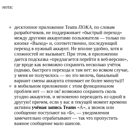
нота:
десктопное приложение Teams
ПОКА
, по словам
разработчиков, не поддерживает «быстрый переход»
между другими аккаунтами пользователя — только по
кнопке «Выход» и, соответственно, последующий
переход в нужный аккаунт. Не вполне удобно, хотя и
сложностей не вызывает. При этом, в приложении
дается подсказка «предлагается перейти в веб-версию»,
где вроде как возможно сохранить несколько учёток
(однако, быстрого перехода и там нет: во всяком случае,
у меня не получилось — но это мелочь, банальный
вариант смены аккаунта отнимает не более минуты)!!
в мобильном приложении с этим функционалом
проблем нет — все ок! возможно сохранить сколь
угодно аккаунтов, и мгновенно переходить из одной в
другую! причем, если у вас в текущей момент времени
активна
учёная запись Teams
«А», а звонок или
сообщение поступают на «Б», — уведомления
замечательно отрабатывают — так что пропустить
важное сообщение мало шансов.