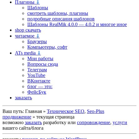
Плагины
⇓
Шаблоны
смотреть шаблоны, плагины
подробные описания шаблонов
Шаблоны RealMik 4.0.0 — 4.0.2 и многое иное
shop скачать
читаемое
⇓
Браузеры
Компьютеры, софт
ATs media
⇓
Мои работы
Вопросы сюда
Телеграм
YouTube
ВКонтакте
блог — это:
ФейсБук
заказать
Ваш путь:
Главная
»
Техническое SEO
,
Seo-Plus
продвижение
»
текущая страница
возможно
заказать
разработку или
сопровождение
,
услуги
вашего сайта/блога