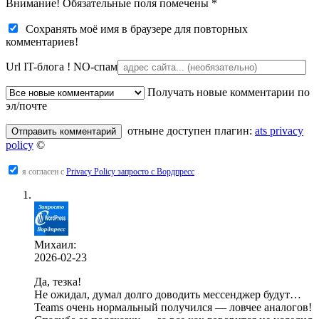
Внимание! Обязательные поля помечены
*
Сохранять моё имя в браузере для повторных
комментариев!
Url IT-блога !
NO-спам
Получать новые комментарии по
эл/почте
отныне доступен плагин:
ats privacy
policy
©
я согласен с
Privacy Policy запросто с Вордпресс
Михаил:
2026-02-23
Да, тезка!
Не ожидал, думал долго доводить мессенджер будут…
Teams очень нормальный получился — ловчее аналогов!