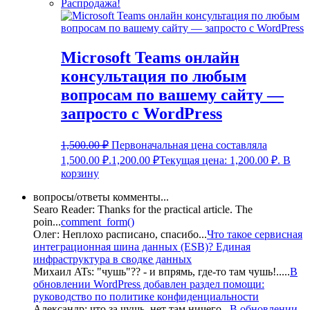
Распродажа!
Microsoft Teams онлайн
консультация по любым
вопросам по вашему сайту —
запросто с WordPress
1,500.00
₽
Первоначальная цена составляла
1,500.00 ₽.
1,200.00
₽
Текущая цена: 1,200.00 ₽.
В
корзину
вопросы/ответы комменты...
Searo Reader:
Thanks for the practical article. The
poin
...
comment_form()
Олег:
Неплохо расписано, спасибо
...
Что такое сервисная
интеграционная шина данных (ESB)? Единая
инфраструктура в сводке данных
Михаил ATs:
"чушь"?? - и впрямь, где-то там чушь!..
...
В
обновлении WordPress добавлен раздел помощи:
руководство по политике конфиденциальности
Александр:
что за чушь, нет там ничего
...
В обновлении