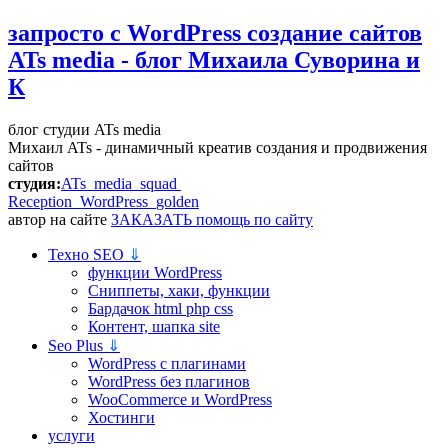
запросто с WordPress
создание сайтов
ATs media - блог Михаила Суворина и
К
блог студии ATs media
Михаил ATs - динамичный креатив создания и продвижения
сайтов
студия:
ATs media squad
Reception WordPress
golden
автор на сайте
ЗАКАЗАТЬ помощь по сайту
Техно SEO
⇓
функции WordPress
Сниппеты, хаки, функции
Бардачок html php css
Контент, шапка site
Seo Plus
⇓
WordPress c плагинами
WordPress без плагинов
WooCommerce и WordPress
Хостинги
услуги