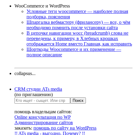
WooCommerce и WordPress
Условные теги woocommerce — наиболее полная
подборка, пояснения
Шпаргалка вебмастеру (фрилансеру) — все, о чём
необходимо помнить после установки сайта
В цепочке навигации wocc (breadcrumb) слова не
переведены, к примеру, в Хлебных крошках
отображается Home вместо Главная, как исправить
Шорткоды Woocommerce и их применение —
полное описание
collapsus...
CRM студии ATs media
(по приглашению)
помощь владельцам сайтов:
Online консультация по WP
Администрирование сайтов
заказать:
помощь по сайту на WordPress
!! ATs media - выгодно, Почему? !!