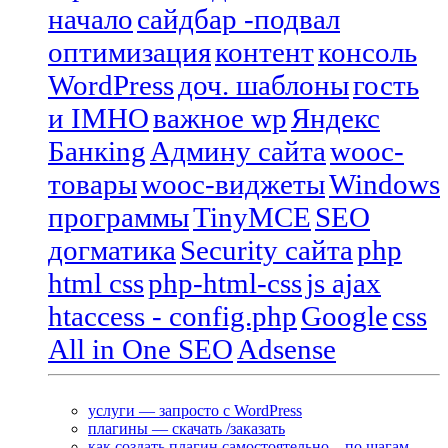
начало
сайдбар -подвал
оптимизация
контент
консоль
WordPress
доч. шаблоны
гость
и IMHO
важное wp
Яндекс
Банкing
Админу сайта
wooc-
товары
wooc-виджеты
Windows
программы
TinyMCE
SEO
догматика
Security сайта
php
html css
php-html-css
js ajax
htaccess - config.php
Google
css
All in One SEO
Adsense
услуги — запросто с WordPress
плагины — скачать /заказать
как создать плагин самостоятельно – по шагам