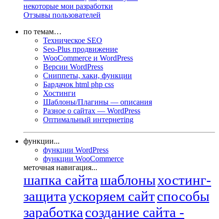
некоторые мои разработки
Отзывы пользователей
по темам…
Техническое SEO
Seo-Plus продвижение
WooCommerce и WordPress
Версии WordPress
Сниппеты, хаки, функции
Бардачок html php css
Хостинги
Шаблоны/Плагины — описания
Разное о сайтах — WordPress
Оптимальный интернетing
функции...
функции WordPress
функции WooCommerce
меточная навигация...
шапка сайта
шаблоны
хостинг-
защита
ускоряем сайт
способы
заработка
создание сайта -