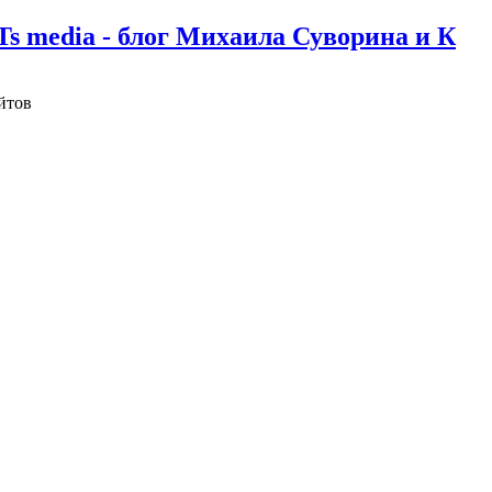
Ts media - блог Михаила Суворина и К
йтов