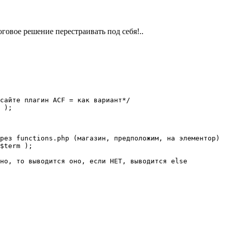
говое решение перестраивать под себя!..
сайте плагин ACF = как вариант*/

 );

рез functions.php (магазин, предположим, на элементор)

$term );

но, то выводится оно, если НЕТ, выводится else
