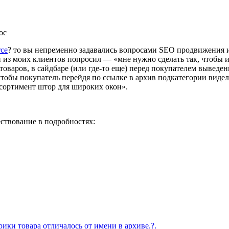
ce
? то вы непременно задавались вопросами SEO продвижения и 
 из моих клиентов попросил — «мне нужно сделать так, чтобы и
товаров, в сайдбаре (или где-то еще) перед покупателем выведе
обы покупатель перейдя по ссылке в архив подкатегории видел 
сортимент штор для широких окон».
ествование в подробностях:
ки товара отличалось от имени в архиве.?.