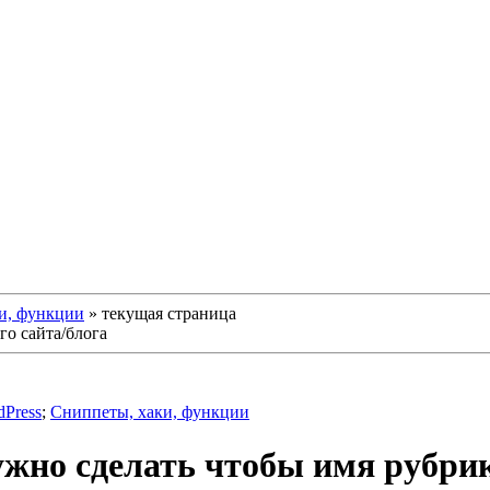
и, функции
»
текущая страница
о сайта/блога
Press
;
Сниппеты, хаки, функции
но сделать чтобы имя рубрик