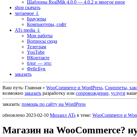
Шаблоны RealMik 4.0.0 — 4.0.2 и многое иное
shop скачать
читаемое
⇓
Браузеры
Компьютеры, софт
ATs media
⇓
Мои работы
Вопросы сюда
Телеграм
YouTube
ВКонтакте
блог — это:
ФейсБук
заказать
Ваш путь:
Главная
»
WooCommerce и WordPress
,
Сниппеты, хак
возможно
заказать
разработку или
сопровождение
,
услуги
вашег
заказать:
помощь по сайту на WordPress
обновлено
2023-02-10
Михаил ATs
в теме:
WooCommerce и Word
Магазин на WooCommerce? нуж