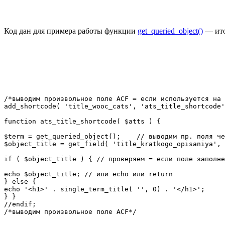
Код дан для примера работы функции
get_queried_object()
— ито
/*выводим произвольное поле ACF = если используется на 
add_shortcode( 'title_wooc_cats', 'ats_title_shortcode'
function ats_title_shortcode( $atts ) {

$term = get_queried_object();    // выводим пр. поля че
$object_title = get_field( 'title_kratkogo_opisaniya', 
if ( $object_title ) { // проверяем = если поле заполне
echo $object_title; // или echo или return

} else {

echo '<h1>' . single_term_title( '', 0) . '</h1>';

} }

//endif;

/*выводим произвольное поле ACF*/