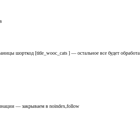
раницы шорткод [title_wooc_cats ] — остальное все будет обраб
инации — закрываем в noindex,follow