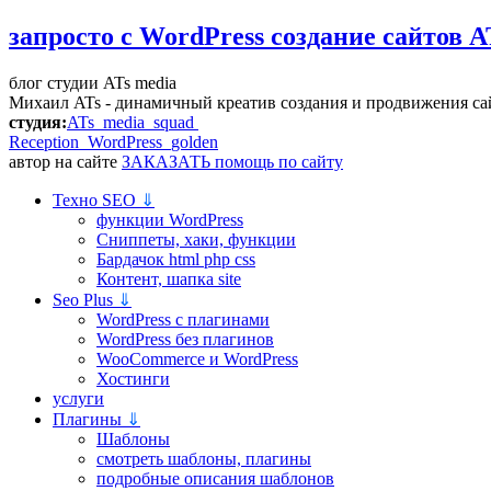
запросто с WordPress
создание сайтов A
блог студии ATs media
Михаил ATs - динамичный креатив создания и продвижения са
студия:
ATs media squad
Reception WordPress
golden
автор на сайте
ЗАКАЗАТЬ помощь по сайту
Техно SEO
⇓
функции WordPress
Сниппеты, хаки, функции
Бардачок html php css
Контент, шапка site
Seo Plus
⇓
WordPress c плагинами
WordPress без плагинов
WooCommerce и WordPress
Хостинги
услуги
Плагины
⇓
Шаблоны
смотреть шаблоны, плагины
подробные описания шаблонов