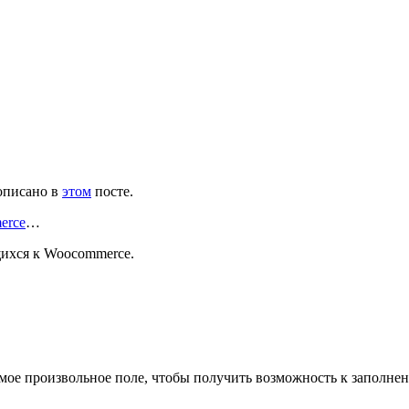
 описано в
этом
посте.
erce
…
щихся к Wooсommerce.
буемое произвольное поле, чтобы получить возможность к запо