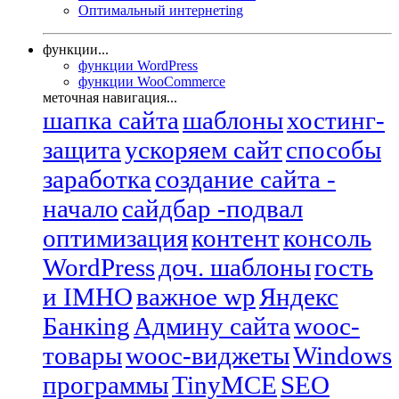
Оптимальный интернетing
функции...
функции WordPress
функции WooCommerce
меточная навигация...
шапка сайта
шаблоны
хостинг-
защита
ускоряем сайт
способы
заработка
создание сайта -
начало
сайдбар -подвал
оптимизация
контент
консоль
WordPress
доч. шаблоны
гость
и IMHO
важное wp
Яндекс
Банкing
Админу сайта
wooc-
товары
wooc-виджеты
Windows
программы
TinyMCE
SEO