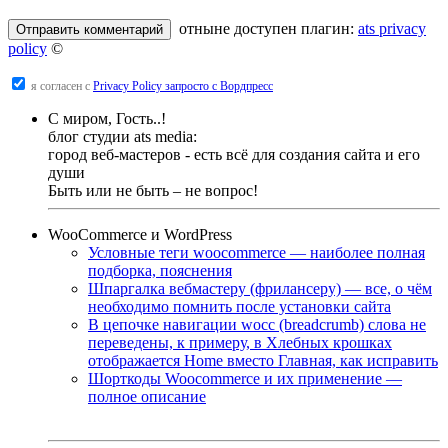
отныне доступен плагин:
ats privacy
policy
©
я согласен с
Privacy Policy запросто с Вордпресс
С миром, Гость..!
блог студии ats media:
город веб-мастеров - есть всё для создания сайта и его
души
Быть или не быть – не вопрос!
WooCommerce и WordPress
Условные теги woocommerce — наиболее полная
подборка, пояснения
Шпаргалка вебмастеру (фрилансеру) — все, о чём
необходимо помнить после установки сайта
В цепочке навигации wocc (breadcrumb) слова не
переведены, к примеру, в Хлебных крошках
отображается Home вместо Главная, как исправить
Шорткоды Woocommerce и их применение —
полное описание