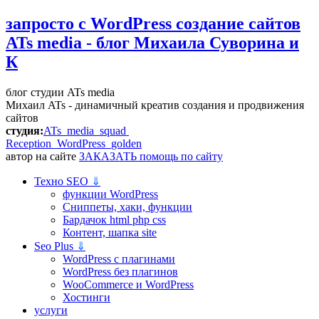
запросто с WordPress
создание сайтов
ATs media - блог Михаила Суворина и
К
блог студии ATs media
Михаил ATs - динамичный креатив создания и продвижения
сайтов
студия:
ATs media squad
Reception WordPress
golden
автор на сайте
ЗАКАЗАТЬ помощь по сайту
Техно SEO
⇓
функции WordPress
Сниппеты, хаки, функции
Бардачок html php css
Контент, шапка site
Seo Plus
⇓
WordPress c плагинами
WordPress без плагинов
WooCommerce и WordPress
Хостинги
услуги