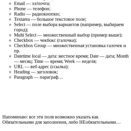
Email — эл/почта;
Phone — телефон;
Radio — радиокнопки;
Textarea — большое текстовое поле;
Select — поле выбора вариантов (например, выбираем
город);
Multi Select — множественный выбор (пример выше);
Checkbox — чекбокс (галочка);
Checkbox Group — множественная установка галочек и
пр.
Datetime local — дата: местное время; Date — дата; Month
— месяц; Time — время; Week — неделя;
URL — веб адрес (ссылка);
Heading — заголовок;
Paragraph — параграф…
Напоминаю: все эти поля возможно указать как
Обязательными для заполнения, либо НЕобязательными…