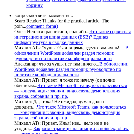
корзину
вопросы/ответы комменты...
Searo Reader:
Thanks for the practical article. The
poin
...
comment_form()
Олег:
Неплохо расписано, спасибо
...
Что такое сервисная
интеграционная шина данных (ESB)? Единая
инфраструктура в сводке данных
Михаил ATs:
"чушь"?? - и впрямь, где-то там чушь!..
...
В
обновлении WordPress добавлен раздел помощи:
руководство по политике конфиденциальности
Александр:
что за чушь, нет там ничего
...
В обновлении
WordPress добавлен раздел помощи: руководство по
политике конфиденциальности
Михаил ATs:
Привет! я тоже по началу (с вполне
обычным
...
Что такое Microsoft Teams, как пользоваться
— консультация: звонки, видеосвязь, демонстрация
экрана, собрания и пр. пр.
Михаил:
Да, тезка! Не ожидал, думал долго
доводить
...
Что такое Microsoft Teams, как пользоваться
— консультация: звонки, видеосвязь, демонстрация
экрана, собрания и пр. пр.
Михаил ATs:
Привет, Илья! нее... дело не в не
угодил,
...
Закроем страницы пагинации в noindex,follow
— страницы архивов