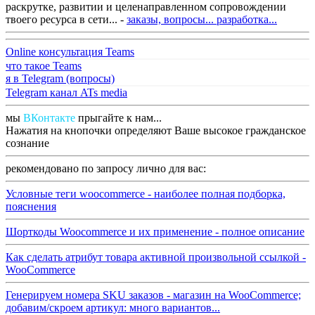
раскрутке, развитии и целенаправленном сопровождении
твоего ресурса в сети... -
заказы, вопросы...
разработка...
Online консультация Teams
что такое Teams
я в Telegram (вопросы)
Telegram канал ATs media
мы
ВКонтакте
прыгайте к нам...
Нажатия на кнопочки определяют Ваше высокое гражданское
сознание
рекомендовано по запросу лично для вас:
Условные теги woocommerce - наиболее полная подборка,
пояснения
Шорткоды Woocommerce и их применение - полное описание
Как сделать атрибут товара активной произвольной ссылкой -
WooCommerce
Генерируем номера SKU заказов - магазин на WooCommerce;
добавим/скроем артикул: много вариантов...