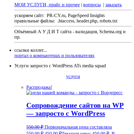
МОИ УСЛУГИ, прайс и прочее
|
вопросы
|
заказать
ускоряем сайт:
PR-CY.ru, PageSpeed Insights
правильные файлы:
.htaccess, header.php, robots.txt
Объёмный А У Д И Т сайта - валидация,
Schema.org
и
пр.
ссылки коллег...
портал о компьютерах и пользователях
Услуги запросто с WordPress ATs media squad
услуги
Распродажа!
Сопровождение сайтов на WP
— запросто с WordPress
550.00
₽
Первоначальная цена составляла
550.00 ₽.
450.00
₽
Текущая цена: 450.00 ₽.
В