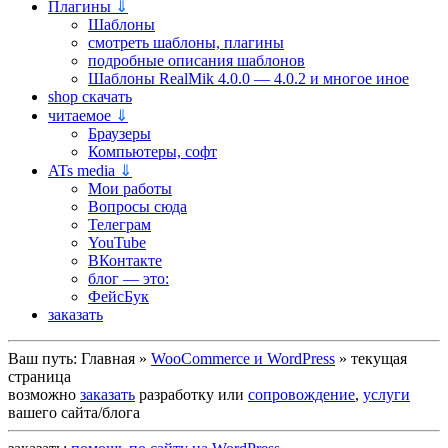
Плагины
⇓
Шаблоны
смотреть шаблоны, плагины
подробные описания шаблонов
Шаблоны RealMik 4.0.0 — 4.0.2 и многое иное
shop скачать
читаемое
⇓
Браузеры
Компьютеры, софт
ATs media
⇓
Мои работы
Вопросы сюда
Телеграм
YouTube
ВКонтакте
блог — это:
ФейсБук
заказать
Ваш путь:
Главная
»
WooCommerce и WordPress
»
текущая
страница
возможно
заказать
разработку или
сопровождение
,
услуги
вашего сайта/блога