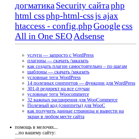
догматика
Security сайта
php
html css
php-html-css
js ajax
htaccess - config.php
Google
css
All in One SEO
Adsense
услуги — запросто с WordPress
плагины — скачать /заказать
как создать плагин самостоятельно – по шагам
шаблоны — скачать /заказать
условные теги WordPress
14 полезных сниппетов — функции для WordPress
301-й редирект на все случаи
условные теги Woocommerce
32 важных расширения для WooCommerce
Полезный код (сниппеты) для WooC
как получить данные страницы и вывести на
экран в любом месте сайта
помощь в мелочях...
...по вашему сайту: