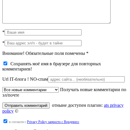
*
*
Внимание! Обязательные поля помечены
*
Сохранять моё имя в браузере для повторных
комментариев!
Url IT-блога !
NO-спам
Получать новые комментарии по
эл/почте
отныне доступен плагин:
ats privacy
policy
©
я согласен с
Privacy Policy запросто с Вордпресс