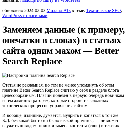
заказать:
помощь по сайту на WordPress
обновлено
2024-02-03
Михаил ATs
в теме:
Техническое SEO
;
WordPress c плагинами
Заменяем данные (к примеру,
опечатки в словах) в статьях
сайта одним махом — Better
Search Replace
Статья не рекламная, но тем не менее упомянуть об этом
плагине Better Search Replace считаю у себя в разделе блога
целесообразным. Плагин полезен в первую очередь новичкам
и тем администраторам, которые сторонятся сложных
технических процессов управления сайтом.
И вообще, излишне, думается, мудрить и копаться в той же
Б.Д. без какой бы то ни было веской причины, — не может
служить поводом поиск и замена контента (слов) в текстах