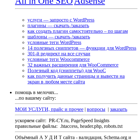
All in One SEO
Adsense
услуги — запросто с WordPress
плагины — скачать /заказать
как создать плагин самостоятельно – по шагам
шаблоны — скачать /заказать
условные теги WordPress
14 полезных сниппетов — функции для WordPress
301-й редирект на все случаи
условные теги Woocommerce
32 важных расширения для WooCommerce
Полезный код (сниппеты) для WooC
как получить данные страницы и вывести на
экран в любом месте сайта
помощь в мелочях...
...по вашему сайту:
МОИ УСЛУГИ, прайс и прочее
|
вопросы
|
заказать
ускоряем сайт:
PR-CY.ru, PageSpeed Insights
правильные файлы:
.htaccess, header.php, robots.txt
Объёмный А У Д И Т сайта - валидация,
Schema.org
и