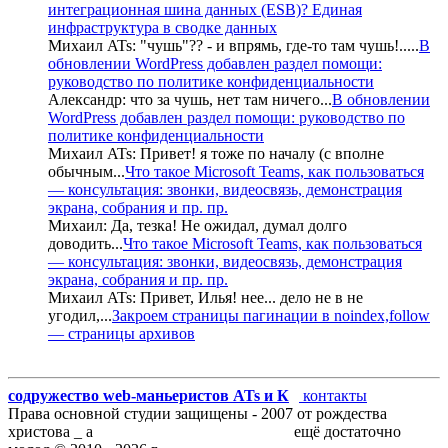
интеграционная шина данных (ESB)? Единая
инфраструктура в сводке данных
Михаил ATs:
"чушь"?? - и впрямь, где-то там чушь!..
...
В
обновлении WordPress добавлен раздел помощи:
руководство по политике конфиденциальности
Александр:
что за чушь, нет там ничего
...
В обновлении
WordPress добавлен раздел помощи: руководство по
политике конфиденциальности
Михаил ATs:
Привет! я тоже по началу (с вполне
обычным
...
Что такое Microsoft Teams, как пользоваться
— консультация: звонки, видеосвязь, демонстрация
экрана, собрания и пр. пр.
Михаил:
Да, тезка! Не ожидал, думал долго
доводить
...
Что такое Microsoft Teams, как пользоваться
— консультация: звонки, видеосвязь, демонстрация
экрана, собрания и пр. пр.
Михаил ATs:
Привет, Илья! нее... дело не в не
угодил,
...
Закроем страницы пагинации в noindex,follow
— страницы архивов
содружество web-маньеристов ATs и К
°
контакты
Права основной студии защищены - 2007 от рождества
христова _ а
блог запросто с WordPress
ещё достаточно