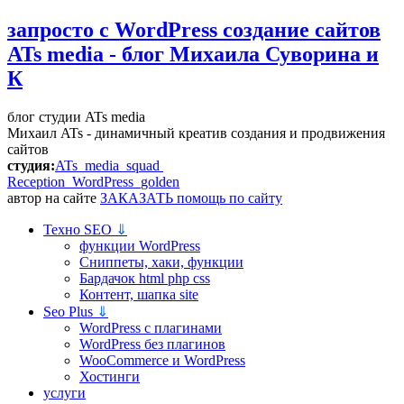
запросто с WordPress
создание сайтов
ATs media - блог Михаила Суворина и
К
блог студии ATs media
Михаил ATs - динамичный креатив создания и продвижения
сайтов
студия:
ATs media squad
Reception WordPress
golden
автор на сайте
ЗАКАЗАТЬ помощь по сайту
Техно SEO
⇓
функции WordPress
Сниппеты, хаки, функции
Бардачок html php css
Контент, шапка site
Seo Plus
⇓
WordPress c плагинами
WordPress без плагинов
WooCommerce и WordPress
Хостинги
услуги