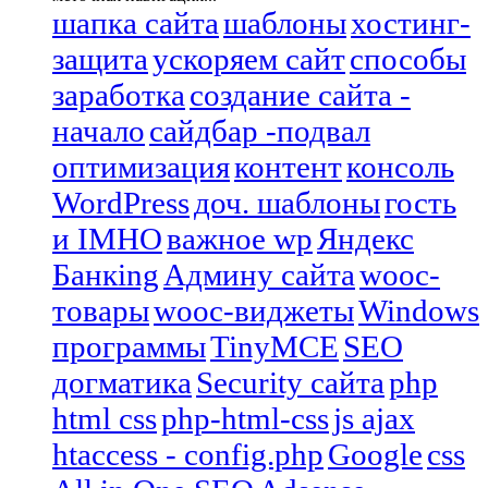
шапка сайта
шаблоны
хостинг-
защита
ускоряем сайт
способы
заработка
создание сайта -
начало
сайдбар -подвал
оптимизация
контент
консоль
WordPress
доч. шаблоны
гость
и IMHO
важное wp
Яндекс
Банкing
Админу сайта
wooc-
товары
wooc-виджеты
Windows
программы
TinyMCE
SEO
догматика
Security сайта
php
html css
php-html-css
js ajax
htaccess - config.php
Google
css