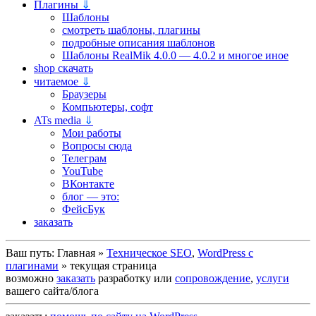
Плагины
⇓
Шаблоны
смотреть шаблоны, плагины
подробные описания шаблонов
Шаблоны RealMik 4.0.0 — 4.0.2 и многое иное
shop скачать
читаемое
⇓
Браузеры
Компьютеры, софт
ATs media
⇓
Мои работы
Вопросы сюда
Телеграм
YouTube
ВКонтакте
блог — это:
ФейсБук
заказать
Ваш путь:
Главная
»
Техническое SEO
,
WordPress c
плагинами
»
текущая страница
возможно
заказать
разработку или
сопровождение
,
услуги
вашего сайта/блога