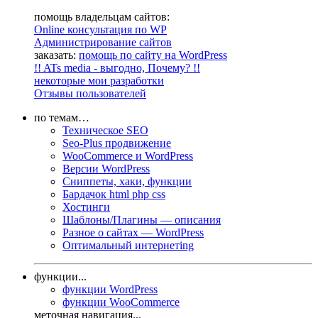
помощь владельцам сайтов:
Online консультация по WP
Администрирование сайтов
заказать:
помощь по сайту на WordPress
!! ATs media - выгодно, Почему? !!
некоторые мои разработки
Отзывы пользователей
по темам…
Техническое SEO
Seo-Plus продвижение
WooCommerce и WordPress
Версии WordPress
Сниппеты, хаки, функции
Бардачок html php css
Хостинги
Шаблоны/Плагины — описания
Разное о сайтах — WordPress
Оптимальный интернетing
функции...
функции WordPress
функции WooCommerce
меточная навигация...