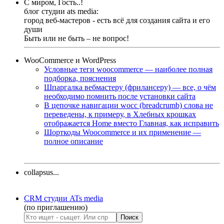
С миром, Гость..!
блог студии ats media:
город веб-мастеров - есть всё для создания сайта и его
души
Быть или не быть – не вопрос!
WooCommerce и WordPress
Условные теги woocommerce — наиболее полная
подборка, пояснения
Шпаргалка вебмастеру (фрилансеру) — все, о чём
необходимо помнить после установки сайта
В цепочке навигации wocc (breadcrumb) слова не
переведены, к примеру, в Хлебных крошках
отображается Home вместо Главная, как исправить
Шорткоды Woocommerce и их применение —
полное описание
collapsus...
CRM студии ATs media
(по приглашению)