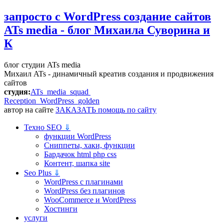
запросто с WordPress
создание сайтов
ATs media - блог Михаила Суворина и
К
блог студии ATs media
Михаил ATs - динамичный креатив создания и продвижения
сайтов
студия:
ATs media squad
Reception WordPress
golden
автор на сайте
ЗАКАЗАТЬ помощь по сайту
Техно SEO
⇓
функции WordPress
Сниппеты, хаки, функции
Бардачок html php css
Контент, шапка site
Seo Plus
⇓
WordPress c плагинами
WordPress без плагинов
WooCommerce и WordPress
Хостинги
услуги