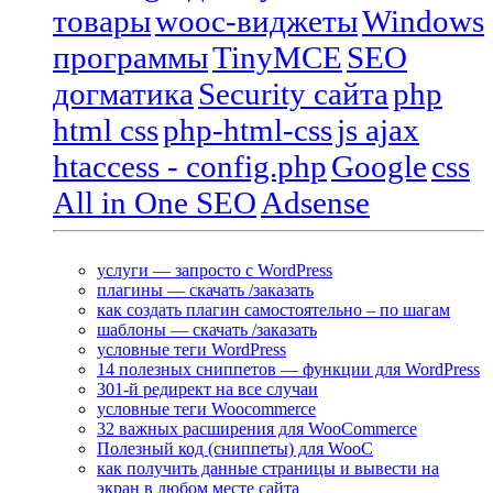
товары
wooc-виджеты
Windows
программы
TinyMCE
SEO
догматика
Security сайта
php
html css
php-html-css
js ajax
htaccess - config.php
Google
css
All in One SEO
Adsense
услуги — запросто с WordPress
плагины — скачать /заказать
как создать плагин самостоятельно – по шагам
шаблоны — скачать /заказать
условные теги WordPress
14 полезных сниппетов — функции для WordPress
301-й редирект на все случаи
условные теги Woocommerce
32 важных расширения для WooCommerce
Полезный код (сниппеты) для WooC
как получить данные страницы и вывести на
экран в любом месте сайта