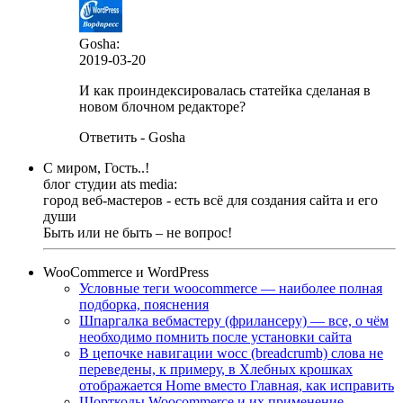
Gosha:
2019-03-20
И как проиндексировалась статейка сделаная в
новом блочном редакторе?
Ответить - Gosha
С миром, Гость..!
блог студии ats media:
город веб-мастеров - есть всё для создания сайта и его
души
Быть или не быть – не вопрос!
WooCommerce и WordPress
Условные теги woocommerce — наиболее полная
подборка, пояснения
Шпаргалка вебмастеру (фрилансеру) — все, о чём
необходимо помнить после установки сайта
В цепочке навигации wocc (breadcrumb) слова не
переведены, к примеру, в Хлебных крошках
отображается Home вместо Главная, как исправить
Шорткоды Woocommerce и их применение —