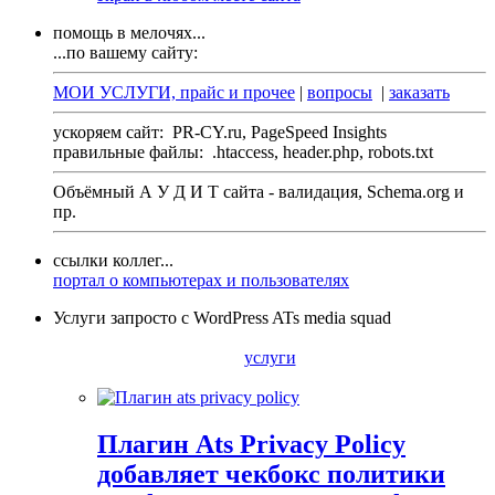
помощь в мелочях...
...по вашему сайту:
МОИ УСЛУГИ, прайс и прочее
|
вопросы
|
заказать
ускоряем сайт:
PR-CY.ru, PageSpeed Insights
правильные файлы:
.htaccess, header.php, robots.txt
Объёмный А У Д И Т сайта - валидация,
Schema.org
и
пр.
ссылки коллег...
портал о компьютерах и пользователях
Услуги запросто с WordPress ATs media squad
услуги
Плагин Ats Privacy Policy
добавляет чекбокс политики