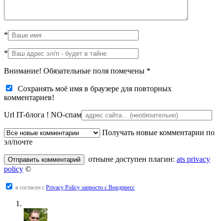
*
*
Внимание! Обязательные поля помечены
*
Сохранять моё имя в браузере для повторных
комментариев!
Url IT-блога !
NO-спам
Получать новые комментарии по
эл/почте
отныне доступен плагин:
ats privacy
policy
©
я согласен с
Privacy Policy запросто с Вордпресс