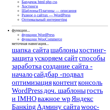
Бардачок html php css
Хостинги
Шаблоны/Плагины — описания
Разное о сайтах — WordPress
Оптимальный интернетing
функции...
функции WordPress
функции WooCommerce
меточная навигация...
шапка сайта
шаблоны
хостинг-
защита
ускоряем сайт
способы
заработка
создание сайта -
начало
сайдбар -подвал
оптимизация
контент
консоль
WordPress
доч. шаблоны
гость
и IMHO
важное wp
Яндекс
Банкing
Админу сайта
wooc-