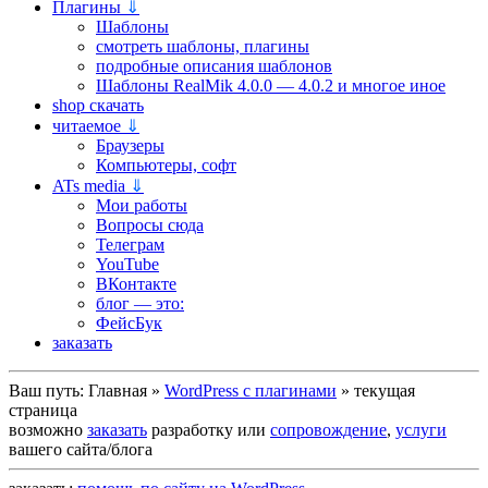
Плагины
⇓
Шаблоны
смотреть шаблоны, плагины
подробные описания шаблонов
Шаблоны RealMik 4.0.0 — 4.0.2 и многое иное
shop скачать
читаемое
⇓
Браузеры
Компьютеры, софт
ATs media
⇓
Мои работы
Вопросы сюда
Телеграм
YouTube
ВКонтакте
блог — это:
ФейсБук
заказать
Ваш путь:
Главная
»
WordPress c плагинами
»
текущая
страница
возможно
заказать
разработку или
сопровождение
,
услуги
вашего сайта/блога