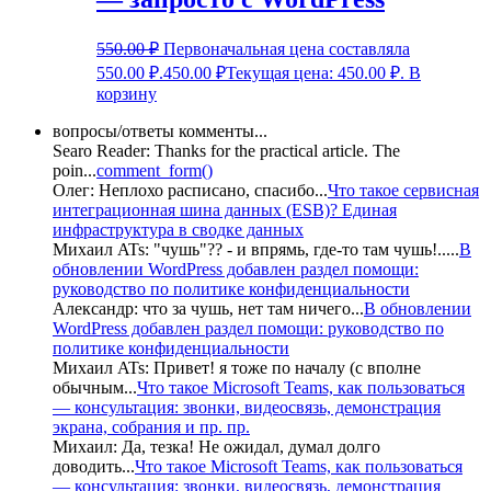
550.00
₽
Первоначальная цена составляла
550.00 ₽.
450.00
₽
Текущая цена: 450.00 ₽.
В
корзину
вопросы/ответы комменты...
Searo Reader:
Thanks for the practical article. The
poin
...
comment_form()
Олег:
Неплохо расписано, спасибо
...
Что такое сервисная
интеграционная шина данных (ESB)? Единая
инфраструктура в сводке данных
Михаил ATs:
"чушь"?? - и впрямь, где-то там чушь!..
...
В
обновлении WordPress добавлен раздел помощи:
руководство по политике конфиденциальности
Александр:
что за чушь, нет там ничего
...
В обновлении
WordPress добавлен раздел помощи: руководство по
политике конфиденциальности
Михаил ATs:
Привет! я тоже по началу (с вполне
обычным
...
Что такое Microsoft Teams, как пользоваться
— консультация: звонки, видеосвязь, демонстрация
экрана, собрания и пр. пр.
Михаил:
Да, тезка! Не ожидал, думал долго
доводить
...
Что такое Microsoft Teams, как пользоваться
— консультация: звонки, видеосвязь, демонстрация