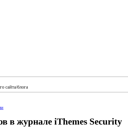
о сайта/блога
ми
в в журнале iThemes Security