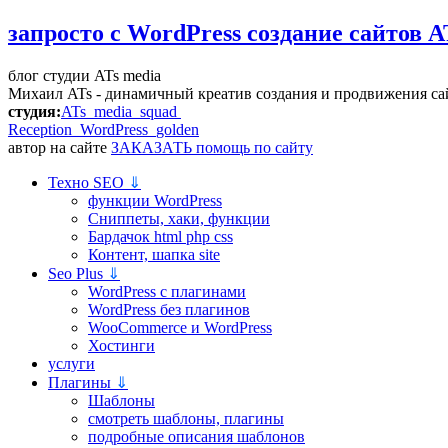
запросто с WordPress
создание сайтов A
блог студии ATs media
Михаил ATs - динамичный креатив создания и продвижения са
студия:
ATs media squad
Reception WordPress
golden
автор на сайте
ЗАКАЗАТЬ помощь по сайту
Техно SEO
⇓
функции WordPress
Сниппеты, хаки, функции
Бардачок html php css
Контент, шапка site
Seo Plus
⇓
WordPress c плагинами
WordPress без плагинов
WooCommerce и WordPress
Хостинги
услуги
Плагины
⇓
Шаблоны
смотреть шаблоны, плагины
подробные описания шаблонов