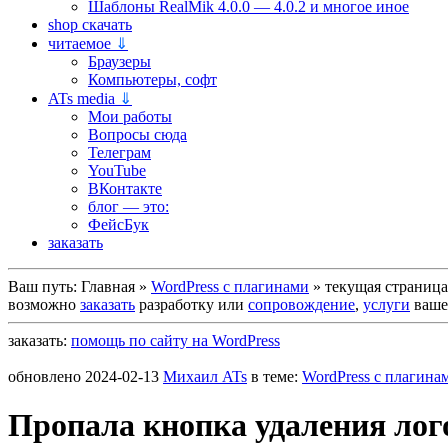
Шаблоны RealMik 4.0.0 — 4.0.2 и многое иное
shop скачать
читаемое
⇓
Браузеры
Компьютеры, софт
ATs media
⇓
Мои работы
Вопросы сюда
Телеграм
YouTube
ВКонтакте
блог — это:
ФейсБук
заказать
Ваш путь:
Главная
»
WordPress c плагинами
»
текущая страница
возможно
заказать
разработку или
сопровождение
,
услуги
вашег
заказать:
помощь по сайту на WordPress
обновлено
2024-02-13
Михаил ATs
в теме:
WordPress c плагина
Пропала кнопка удаления лого