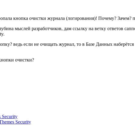
опала кнопка очистки журнала (логирования)! Почему? Зачем? п
лубина мыслей разработчиков, дам ссылку на ветку ответов саппо
ty.
опку? ведь если не очищать журнал, то в Базе Данных наберётся
кнопки очистки?
Security
hemes Security