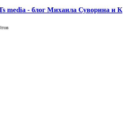
Ts media - блог Михаила Суворина и К
йтов