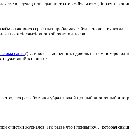
 расчёта: владелец или администратор сайта часто убирает нако
ём о каких-то серьёзных проблемах сайта. Что делать, когда, к
ратно этой самой кнопкой очистки логов.
взлома сайта
?)… и вот — мошенник вдоволь на нём похороводил!.
ов, служивший в очистке…
ельство, что разработчики убрали такой ценный кнопочный инст
опки очистки журналов. Ну, разве что ! привычку… которая свыш