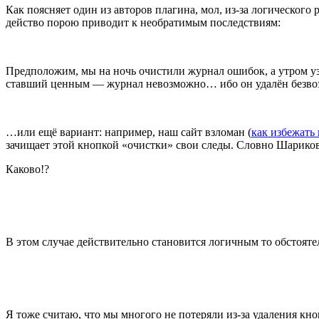
Как поясняет один из авторов плагина, мол, из-за логического
действо порою приводит к необратимым последствиям:
Предположим, мы на ночь очистили журнал ошибок, а утром узна
ставший ценным — журнал невозможно… ибо он удалён безвозв
…или ещё вариант: например, наш сайт взломан (
как избежать 
зачищает этой кнопкой «очистки» свои следы. Словно Шарик
Каково!?
В этом случае действительно становится логичным то обстоят
Я тоже считаю, что мы многого не потеряли из-за удаления кн