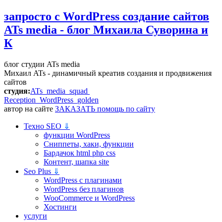
запросто с WordPress
создание сайтов
ATs media - блог Михаила Суворина и
К
блог студии ATs media
Михаил ATs - динамичный креатив создания и продвижения
сайтов
студия:
ATs media squad
Reception WordPress
golden
автор на сайте
ЗАКАЗАТЬ помощь по сайту
Техно SEO
⇓
функции WordPress
Сниппеты, хаки, функции
Бардачок html php css
Контент, шапка site
Seo Plus
⇓
WordPress c плагинами
WordPress без плагинов
WooCommerce и WordPress
Хостинги
услуги