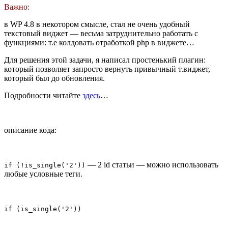
Важно:
в WP 4.8 в некотором смысле, стал не очень удобный
текстовый виджет — весьма затруднительно работать с
функциями: т.е колдовать отработкой php в виджете…
Для решения этой задачи, я написал простенький плагин:
который позволяет запросто вернуть привычный т.виджет,
который был до обновления.
Подробности читайте
здесь
…
описание кода:
— 2 id статьи — можно использовать
if (!is_single('2'))
любые условные теги.
if (is_single('2'))