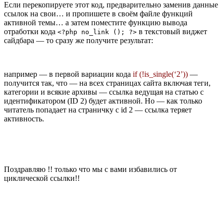
Если перекопируете этот код, предварительно заменив данные
ссылок на свои… и пропишете в своём файле функций
активной темы… а затем поместите функцию вывода
отработки кода
в текстовый виджет
<?php no_link (); ?>
сайдбара — то сразу же получите результат:
например — в первой вариации кода
if (!is_single(‘2’))
—
получится так, что — на всех страницах сайта включая теги,
категории и всякие архивы — ссылка ведущая на статью с
идентификатором (ID 2) будет активной. Но — как только
читатель попадает на страничку с id 2 — ссылка теряет
активность.
Поздравляю !! только что мы с вами избавились от
циклической ссылки!!