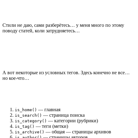
Стили не даю, сами разберётесь… у меня много по этому
поводу статей, коли затрудняетесь…
А вот некоторые из условных тегов. Здесь конечно не все…
но кое-что…
— главная
is_home()
— страница поиска
is_search()
— категории (рубрики)
is_category()
— теги (метки)
is_tag()
— общая — страницы архивов
is_archive()
— страницы авторов
is_author()