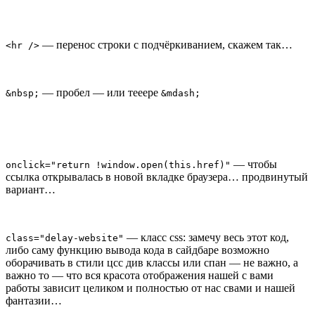
— перенос строки с подчёркиванием, скажем так…
<hr />
— пробел — или тееере
&nbsp;
&mdash;
— чтобы
onclick="return !window.open(this.href)"
ссылка открывалась в новой вкладке браузера… продвинутый
вариант…
— класс css: замечу весь этот код,
class="delay-website"
либо саму функцию вывода кода в сайдбаре возможно
оборачивать в стили цсс див классы или спан — не важно, а
важно то — что вся красота отображения нашей с вами
работы зависит целиком и полностью от нас свами и нашей
фантазии…