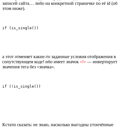
записей сайта… либо на конкретной страничке по её id (об
этом ниже).
if (is_single())
а этот отменяет какие-то заданные условия отображения в
сопутствующем коде! ибо имеет значок
«!»
— инвертирует
значения тега без «значка».
if (!is_single())
Кстати сказать: не знаю, насколько выгодны утончённые