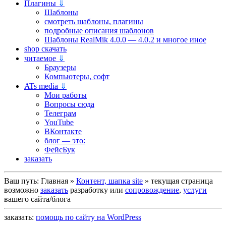
Плагины
⇓
Шаблоны
смотреть шаблоны, плагины
подробные описания шаблонов
Шаблоны RealMik 4.0.0 — 4.0.2 и многое иное
shop скачать
читаемое
⇓
Браузеры
Компьютеры, софт
ATs media
⇓
Мои работы
Вопросы сюда
Телеграм
YouTube
ВКонтакте
блог — это:
ФейсБук
заказать
Ваш путь:
Главная
»
Контент, шапка site
»
текущая страница
возможно
заказать
разработку или
сопровождение
,
услуги
вашего сайта/блога
заказать:
помощь по сайту на WordPress