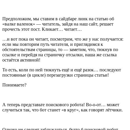
Предположим, мы ставим в сайдбаре линк на статью об
«валке валенок» — читатель, зайдя на наш сайт, решает
прочесть этот пост. Кликает… читает…
…и вот пока он читает, посмотрим, что же у нас получается:
если мы повторим путь читателя, и приглядимся к
обстоятельствам страницы, то — заметим, что, тюкнув по
ссылке и перейдя на страничку отсылки, наша же ссылка
остаётся активной!
То есть, коли по ней тюкнуть ещё и ещё разок… последуют
постоянные (в цикле) перезагрузки страницы статьи!
Понимаете?
А теперь представьте поискового робота! Во-о-от… может
случиться так, что бот станет «в круг», как говорят лётчики.
Однако не следует заблуждаться, будто б поисковой робот