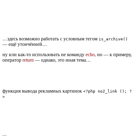
…здесь возможно работать с условным тегом
is_archive()
— ещё утончённей…
ну или как-то использовать не команду
echo,
но — к примеру,
оператор
return
— однако, это иная тема…
функция вывода рекламных картинок
<?php no2_link (); ?
>