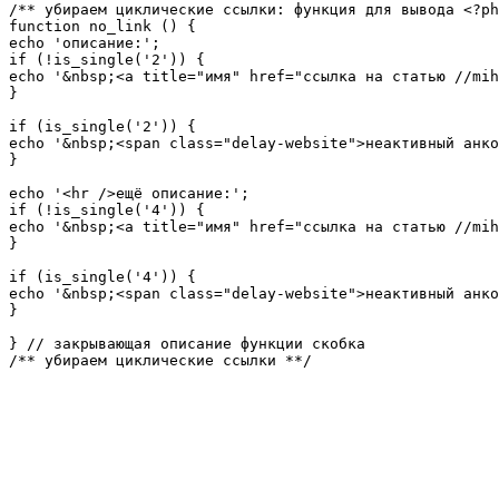
/** убираем циклические ссылки: функция для вывода <?ph
function no_link () {

echo 'описание:';

if (!is_single('2')) {

echo '&nbsp;<a title="имя" href="ссылка на статью //mih
}

if (is_single('2')) {

echo '&nbsp;<span class="delay-website">неактивный анко
}

echo '<hr />ещё описание:';

if (!is_single('4')) {

echo '&nbsp;<a title="имя" href="ссылка на статью //mih
}

if (is_single('4')) {

echo '&nbsp;<span class="delay-website">неактивный анко
}

} // закрывающая описание функции скобка

/** убираем циклические ссылки **/