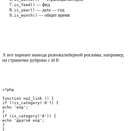
— фид
is_feed()
— дата — год
is_year()
— общее время
is_month()
А вот вариант вывода разнокалиберной рекламы, например,
на страничке рубрики с id 8:
<?php

function no2_link () {

if (!is_category('8')) {

echo 'код';

}

if (is_category('8')) {

echo 'другой код';

}

}