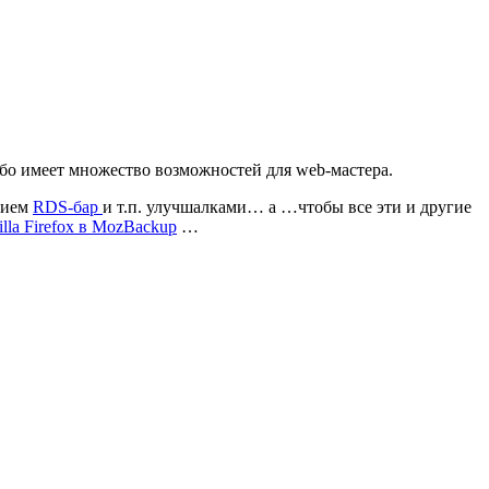
, ибо имеет множество возможностей для web-мастера.
нием
RDS-бар
и т.п. улучшалками… а …чтобы все эти и другие
lla Firefox в MozBackup
…