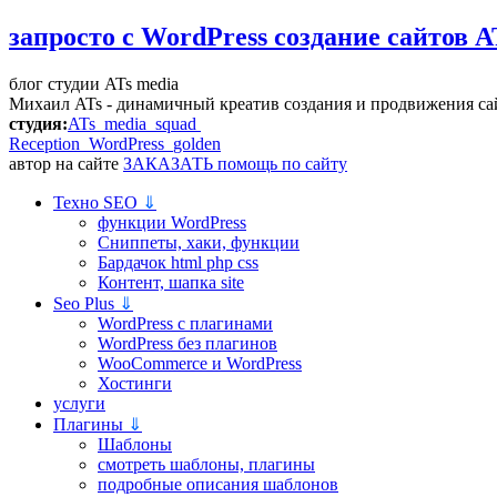
запросто с WordPress
создание сайтов A
блог студии ATs media
Михаил ATs - динамичный креатив создания и продвижения са
студия:
ATs media squad
Reception WordPress
golden
автор на сайте
ЗАКАЗАТЬ помощь по сайту
Техно SEO
⇓
функции WordPress
Сниппеты, хаки, функции
Бардачок html php css
Контент, шапка site
Seo Plus
⇓
WordPress c плагинами
WordPress без плагинов
WooCommerce и WordPress
Хостинги
услуги
Плагины
⇓
Шаблоны
смотреть шаблоны, плагины
подробные описания шаблонов