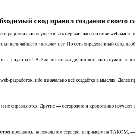
бходимый свод правил создания своего с
о и рационально осуществлять первые шаги на ниве web-мастерс
етики величайшего «начала» нет. Но есть определённый свод не
ом и… запутаться! Всё же несколько дисциплин знать нужно: о 
у web-разработок, ибо изначально всё создаётся в мыслях. Далее
и не справляются. Другие — осторожно и кропотливо изучают о
потренировались на локальном сервере, к примеру на
ТАКОМ
, —