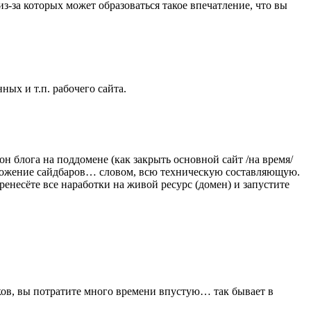
из-за которых может образоваться такое впечатление, что вы
ых и т.п. рабочего сайта.
н блога на поддомене (как закрыть основной сайт /на время/
оложение сайдбаров… словом, всю техническую составляющую.
ренесёте все наработки на живой ресурс (домен) и запустите
ков, вы потратите много времени впустую… так бывает в