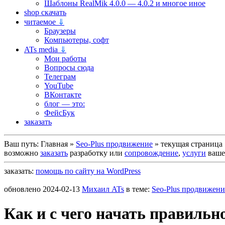
Шаблоны RealMik 4.0.0 — 4.0.2 и многое иное
shop скачать
читаемое
⇓
Браузеры
Компьютеры, софт
ATs media
⇓
Мои работы
Вопросы сюда
Телеграм
YouTube
ВКонтакте
блог — это:
ФейсБук
заказать
Ваш путь:
Главная
»
Seo-Plus продвижение
»
текущая страница
возможно
заказать
разработку или
сопровождение
,
услуги
вашег
заказать:
помощь по сайту на WordPress
обновлено
2024-02-13
Михаил ATs
в теме:
Seo-Plus продвижени
Как и с чего начать правильно