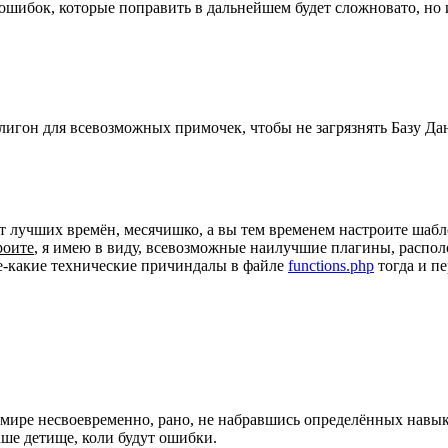
о ошибок, которые поправить в дальнейшем будет сложновато, но 
игон для всевозможных примочек, чтобы не загрязнять Базу Данн
т лучших времён, месячишко, а вы тем временем настроите шабло
роите
, я имею в виду, всевозможные наилучшие плагины, расп
кое-какие технические причиндалы в файле
functions.php
тогда и пе
b-мире несвоевременно, рано, не набравшись определённых навы
аше детище, коли будут ошибки.