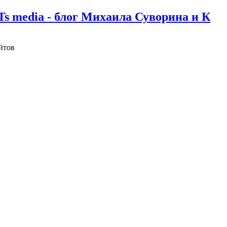
Ts media - блог Михаила Суворина и К
йтов