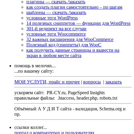
плагины — скачать /заказать
как создать плагин самостоятельно – по шагам
шаблоны — скачать /заказать
условные теги WordPress
14 полезных сниппетов — функции для WordPress
301-й редирект на все случаи
условные теги Woocommerce
32 важных расширения для WooCommerce
Полезный код (сниппеты) для WooC
как получить данные страницы и вывести на
экран в любом месте сайта
помощь в мелочях...
...по вашему сайту:
МОИ УСЛУГИ, прайс и прочее
|
вопросы
|
заказать
ускоряем сайт:
PR-CY.ru, PageSpeed Insights
правильные файлы:
.htaccess, header.php, robots.txt
Объёмный А У Д И Т сайта - валидация,
Schema.org
и
пр.
ссылки коллег...
портал о компьютерах и пользователях