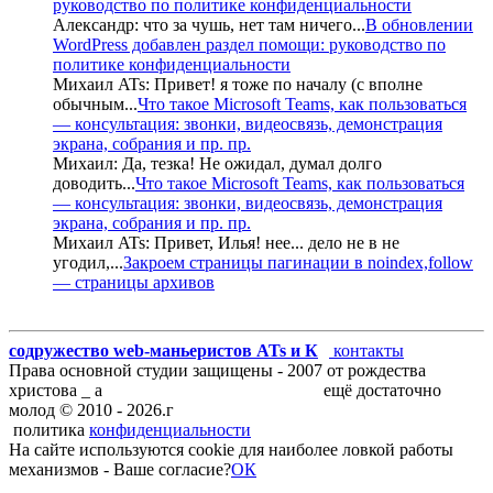
руководство по политике конфиденциальности
Александр:
что за чушь, нет там ничего
...
В обновлении
WordPress добавлен раздел помощи: руководство по
политике конфиденциальности
Михаил ATs:
Привет! я тоже по началу (с вполне
обычным
...
Что такое Microsoft Teams, как пользоваться
— консультация: звонки, видеосвязь, демонстрация
экрана, собрания и пр. пр.
Михаил:
Да, тезка! Не ожидал, думал долго
доводить
...
Что такое Microsoft Teams, как пользоваться
— консультация: звонки, видеосвязь, демонстрация
экрана, собрания и пр. пр.
Михаил ATs:
Привет, Илья! нее... дело не в не
угодил,
...
Закроем страницы пагинации в noindex,follow
— страницы архивов
содружество web-маньеристов ATs и К
°
контакты
Права основной студии защищены - 2007 от рождества
христова _ а
блог запросто с WordPress
ещё достаточно
молод ©
2010 -
2026
.г
политика
конфиденциальности
На сайте используются cookie для наиболее ловкой работы
механизмов - Ваше согласие?
ОК