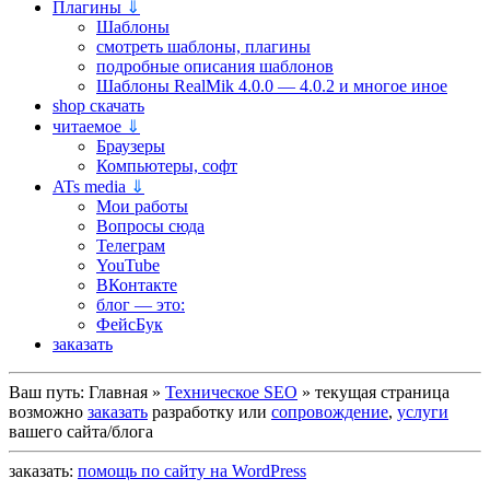
Плагины
⇓
Шаблоны
смотреть шаблоны, плагины
подробные описания шаблонов
Шаблоны RealMik 4.0.0 — 4.0.2 и многое иное
shop скачать
читаемое
⇓
Браузеры
Компьютеры, софт
ATs media
⇓
Мои работы
Вопросы сюда
Телеграм
YouTube
ВКонтакте
блог — это:
ФейсБук
заказать
Ваш путь:
Главная
»
Техническое SEO
»
текущая страница
возможно
заказать
разработку или
сопровождение
,
услуги
вашего сайта/блога
заказать:
помощь по сайту на WordPress