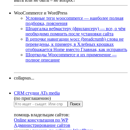
Быть или не быть – не вопрос!
WooCommerce и WordPress
Условные теги woocommerce — наиболее полная
подборка, пояснения
Шпаргалка вебмастеру (фрилансеру) — все, о чём
необходимо помнить после установки сайта
В цепочке навигации wocc (breadcrumb) слова не
переведены, к примеру, в Хлебных крошках
отображается Home вместо Главная, как исправить
Шорткоды Woocommerce и их применение —
полное описание
collapsus...
CRM студии ATs media
(по приглашению)
помощь владельцам сайтов:
Online консультация по WP
Администрирование сайтов