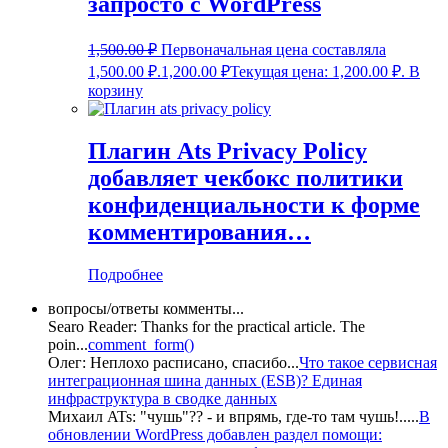
запросто с WordPress
1,500.00
₽
Первоначальная цена составляла
1,500.00 ₽.
1,200.00
₽
Текущая цена: 1,200.00 ₽.
В
корзину
Плагин Ats Privacy Policy
добавляет чекбокс политики
конфиденциальности к форме
комментирования…
Подробнее
вопросы/ответы комменты...
Searo Reader:
Thanks for the practical article. The
poin
...
comment_form()
Олег:
Неплохо расписано, спасибо
...
Что такое сервисная
интеграционная шина данных (ESB)? Единая
инфраструктура в сводке данных
Михаил ATs:
"чушь"?? - и впрямь, где-то там чушь!..
...
В
обновлении WordPress добавлен раздел помощи: