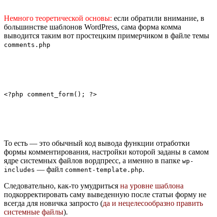
Немного теоретической основы:
если обратили внимание, в
большинстве шаблонов WordPress, сама форма комма
выводится таким вот простецким примерчиком в файле темы
comments.php
<?php comment_form(); ?>
То есть — это обычный код вывода функции отработки
формы комментирования, настройки которой заданы в самом
ядре системных файлов вордпресс, а именно в папке
wp-
— файл
.
includes
comment-template.php
Следовательно, как-то умудриться
на уровне шаблона
подкорректировать саму выведенную после статьи форму не
всегда для новичка запросто (
да и нецелесообразно править
системные файлы
).