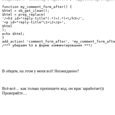
function my_comment_form_after() {

$html = ob_get_clean();

$html = preg_replace(

'/<h3 id="reply-title"(.*)>(.*)<\/h3>/',

'<p id="reply-title"\1>\2</p>',

$html

);

echo $html;

}

add_action( 'comment_form_after', 'my_comment_form_afte
/*** убираем h3 в форме комментирования ***/
В общем, на этом у меня всё! Неожиданно?
Всё-всё… как только пропишете код, он врас заработает))
Проверяйте…