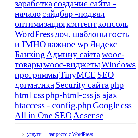
заработка
создание сайта -
начало
сайдбар -подвал
оптимизация
контент
консоль
WordPress
доч. шаблоны
гость
и IMHO
важное wp
Яндекс
Банкing
Админу сайта
wooc-
товары
wooc-виджеты
Windows
программы
TinyMCE
SEO
догматика
Security сайта
php
html css
php-html-css
js ajax
htaccess - config.php
Google
css
All in One SEO
Adsense
услуги — запросто с WordPress