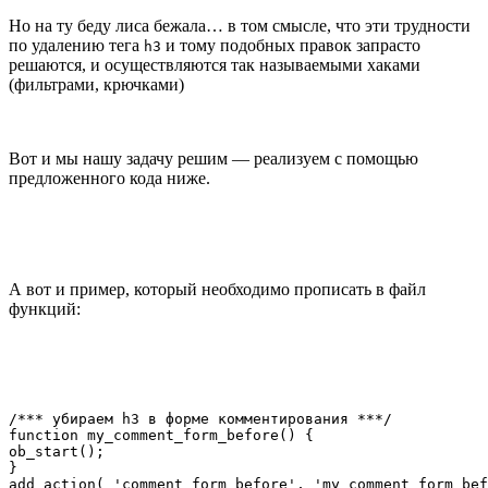
Но на ту беду лиса бежала… в том смысле, что эти трудности
по удалению тега
и тому подобных правок запрасто
h3
решаются, и осуществляются так называемыми хаками
(фильтрами, крючками)
Вот и мы нашу задачу решим — реализуем с помощью
предложенного кода ниже.
А вот и пример, который необходимо прописать в файл
функций:
/*** убираем h3 в форме комментирования ***/

function my_comment_form_before() {

ob_start();

}

add_action( 'comment_form_before', 'my_comment_form_bef