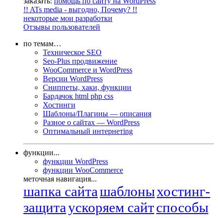
заказать:
помощь по сайту на WordPress
!! ATs media - выгодно, Почему? !!
некоторые мои разработки
Отзывы пользователей
по темам…
Техническое SEO
Seo-Plus продвижение
WooCommerce и WordPress
Версии WordPress
Сниппеты, хаки, функции
Бардачок html php css
Хостинги
Шаблоны/Плагины — описания
Разное о сайтах — WordPress
Оптимальный интернетing
функции...
функции WordPress
функции WooCommerce
меточная навигация...
шапка сайта
шаблоны
хостинг-
защита
ускоряем сайт
способы