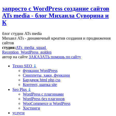
запросто с WordPress
создание сайтов
ATs media - блог Михаила Суворина и
К
блог студии ATs media
Михаил ATs - динамичный креатив создания и продвижения
сайтов
студия:
ATs media squad
Reception WordPress
golden
автор на сайте
ЗАКАЗАТЬ помощь по сайту
Техно SEO
⇓
функции WordPress
Сниппеты, хаки, функции
Бардачок html php css
Контент, шапка site
Seo Plus
⇓
WordPress c плагинами
WordPress без плагинов
WooCommerce и WordPress
Хостинги
услуги