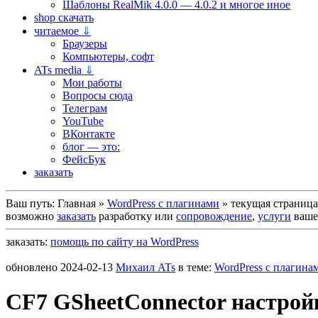
Шаблоны RealMik 4.0.0 — 4.0.2 и многое иное
shop скачать
читаемое
⇓
Браузеры
Компьютеры, софт
ATs media
⇓
Мои работы
Вопросы сюда
Телеграм
YouTube
ВКонтакте
блог — это:
ФейсБук
заказать
Ваш путь:
Главная
»
WordPress c плагинами
»
текущая страница
возможно
заказать
разработку или
сопровождение
,
услуги
вашег
заказать:
помощь по сайту на WordPress
обновлено
2024-02-13
Михаил ATs
в теме:
WordPress c плагина
CF7 GSheetConnector настрой