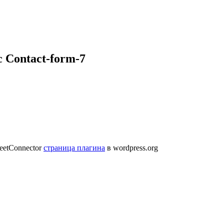
 Сontact-form-7
heetConnector
страница плагина
в wordpress.org