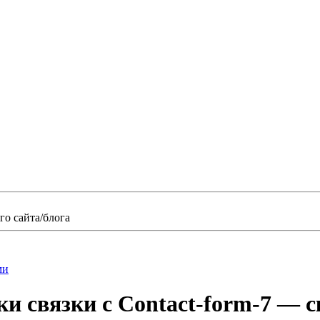
о сайта/блога
ми
ки связки с Сontact-form-7 — 