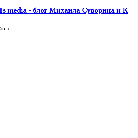
Ts media - блог Михаила Суворина и К
йтов