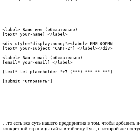
<label> Ваше имя (обязательно)

[text* your-name] </label>

<div style="display:none;"><label> ИМЯ ФОРМЫ

[text* your-subject "САЙТ-2"] </label></div>

<label> Ваш e-mail (обязательно)

[email* your-email] </label>

[text* tel placeholder "+7 (***) ***-**-**"]

[submit "Отправить"]
…то есть вся суть нашего предприятия в том, чтобы добавить 
конкретной страницы сайта в таблицу Гугл, с которой же пост