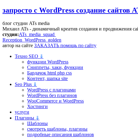
запросто с WordPress
создание сайтов A
блог студии ATs media
Михаил ATs - динамичный креатив создания и продвижения са
студия:
ATs media squad
Reception WordPress
golden
автор на сайте
ЗАКАЗАТЬ помощь по сайту
Техно SEO
⇓
функции WordPress
Сниппеты, хаки, функции
Бардачок html php css
Контент, шапка site
Seo Plus
⇓
WordPress c плагинами
WordPress без плагинов
WooCommerce и WordPress
Хостинги
услуги
Плагины
⇓
Шаблоны
смотреть шаблоны, плагины
подробные описания шаблонов