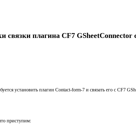
и связки плагина CF7 GSheetConnector с
ебуется установить плагин Сontact-form-7 и связать его с CF7 GS
 что приступим: