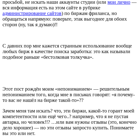
просьбой, не искать наши аккаунты студии (или
мои лично
—
вся информация есть на этом сайте в рубрике
администрирование сайтов
) по биржам фриланса, но
обращаться напрямую: поверьте, этак выгоднее для обоих
сторон (ну, так я думаю)!!
С давних пор мне кажется странным использование вообще
любых бирж в качестве поиска заработка: это как называли
подобное раньше «бестолковая толкучка».
Этот пост рождён моим «непониманием» — решительным
непониманием того, когда мне в письмах говорят: «я почему-
то вас не нашёл на бирже такой-то»??
Зачем меня там искать? что, эти биржи, какой-то горант моей
компетентности или ещё чего..? например, что я не пустая
автарка, но человек!!? …или вам нужны отзывы (это, конечно
дело хорошее) — но эти отзывы запросто купить. Понимаете
вы это или нет.