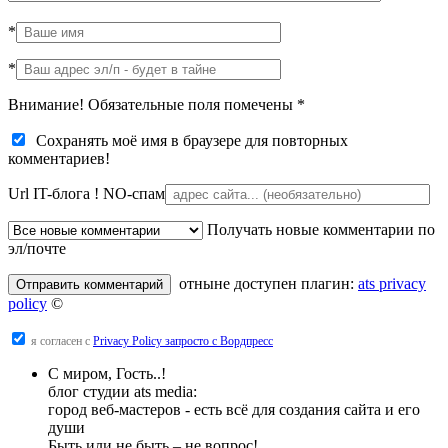
*
*
Внимание! Обязательные поля помечены
*
Сохранять моё имя в браузере для повторных
комментариев!
Url IT-блога !
NO-спам
Получать новые комментарии по
эл/почте
отныне доступен плагин:
ats privacy
policy
©
я согласен с
Privacy Policy запросто с Вордпресс
С миром, Гость..!
блог студии ats media:
город веб-мастеров - есть всё для создания сайта и его
души
Быть или не быть – не вопрос!