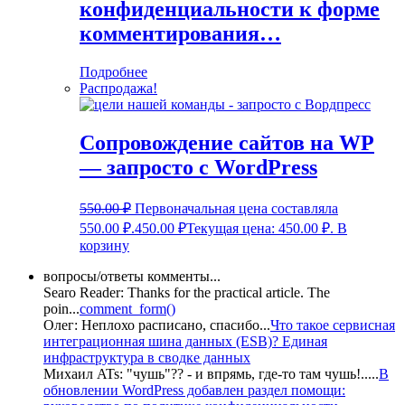
конфиденциальности к форме
комментирования…
Подробнее
Распродажа!
Сопровождение сайтов на WP
— запросто с WordPress
550.00
₽
Первоначальная цена составляла
550.00 ₽.
450.00
₽
Текущая цена: 450.00 ₽.
В
корзину
вопросы/ответы комменты...
Searo Reader:
Thanks for the practical article. The
poin
...
comment_form()
Олег:
Неплохо расписано, спасибо
...
Что такое сервисная
интеграционная шина данных (ESB)? Единая
инфраструктура в сводке данных
Михаил ATs:
"чушь"?? - и впрямь, где-то там чушь!..
...
В
обновлении WordPress добавлен раздел помощи: