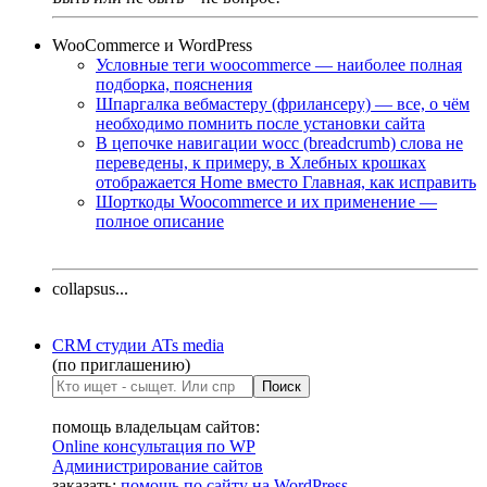
WooCommerce и WordPress
Условные теги woocommerce — наиболее полная
подборка, пояснения
Шпаргалка вебмастеру (фрилансеру) — все, о чём
необходимо помнить после установки сайта
В цепочке навигации wocc (breadcrumb) слова не
переведены, к примеру, в Хлебных крошках
отображается Home вместо Главная, как исправить
Шорткоды Woocommerce и их применение —
полное описание
collapsus...
CRM студии ATs media
(по приглашению)
помощь владельцам сайтов:
Online консультация по WP
Администрирование сайтов
заказать:
помощь по сайту на WordPress