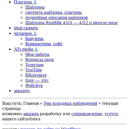
Плагины
⇓
Шаблоны
смотреть шаблоны, плагины
подробные описания шаблонов
Шаблоны RealMik 4.0.0 — 4.0.2 и многое иное
shop скачать
читаемое
⇓
Браузеры
Компьютеры, софт
ATs media
⇓
Мои работы
Вопросы сюда
Телеграм
YouTube
ВКонтакте
блог — это:
ФейсБук
заказать
Ваш путь:
Главная
»
Ума холодных наблюдений
»
текущая
страница
возможно
заказать
разработку или
сопровождение
,
услуги
вашего сайта/блога