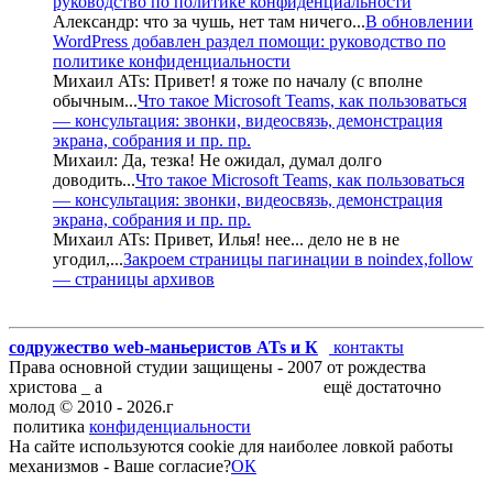
руководство по политике конфиденциальности
Александр:
что за чушь, нет там ничего
...
В обновлении
WordPress добавлен раздел помощи: руководство по
политике конфиденциальности
Михаил ATs:
Привет! я тоже по началу (с вполне
обычным
...
Что такое Microsoft Teams, как пользоваться
— консультация: звонки, видеосвязь, демонстрация
экрана, собрания и пр. пр.
Михаил:
Да, тезка! Не ожидал, думал долго
доводить
...
Что такое Microsoft Teams, как пользоваться
— консультация: звонки, видеосвязь, демонстрация
экрана, собрания и пр. пр.
Михаил ATs:
Привет, Илья! нее... дело не в не
угодил,
...
Закроем страницы пагинации в noindex,follow
— страницы архивов
содружество web-маньеристов ATs и К
°
контакты
Права основной студии защищены - 2007 от рождества
христова _ а
блог запросто с WordPress
ещё достаточно
молод ©
2010 -
2026
.г
политика
конфиденциальности
На сайте используются cookie для наиболее ловкой работы
механизмов - Ваше согласие?
ОК