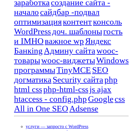
заработка
создание сайта -
начало
сайдбар -подвал
оптимизация
контент
консоль
WordPress
доч. шаблоны
гость
и IMHO
важное wp
Яндекс
Банкing
Админу сайта
wooc-
товары
wooc-виджеты
Windows
программы
TinyMCE
SEO
догматика
Security сайта
php
html css
php-html-css
js ajax
htaccess - config.php
Google
css
All in One SEO
Adsense
услуги — запросто с WordPress