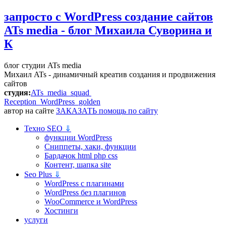
запросто с WordPress
создание сайтов
ATs media - блог Михаила Суворина и
К
блог студии ATs media
Михаил ATs - динамичный креатив создания и продвижения
сайтов
студия:
ATs media squad
Reception WordPress
golden
автор на сайте
ЗАКАЗАТЬ помощь по сайту
Техно SEO
⇓
функции WordPress
Сниппеты, хаки, функции
Бардачок html php css
Контент, шапка site
Seo Plus
⇓
WordPress c плагинами
WordPress без плагинов
WooCommerce и WordPress
Хостинги
услуги