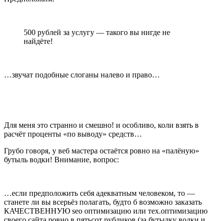
500 рублей за услугу — такого вы нигде не
найдёте!
…звучат подобные слоганы налево и право…
Для меня это странно и смешно! и особливо, коли взять в
расчёт проценты «по выводу» средств…
Грубо говоря, у веб мастера остаётся ровно на «палёную»
бутыль водки! Внимание, вопрос:
…если предположить себя адекватным человеком, то —
станете ли вы всерьёз полагать, будто б возможно заказать
КАЧЕСТВЕННУЮ seo оптимизацию или тех.оптимизацию
своего сайта ровно в пятьсот рубликов (за бутылку водки и