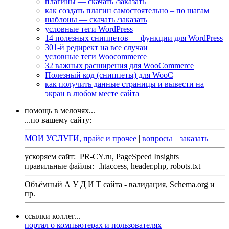
плагины — скачать /заказать
как создать плагин самостоятельно – по шагам
шаблоны — скачать /заказать
условные теги WordPress
14 полезных сниппетов — функции для WordPress
301-й редирект на все случаи
условные теги Woocommerce
32 важных расширения для WooCommerce
Полезный код (сниппеты) для WooC
как получить данные страницы и вывести на
экран в любом месте сайта
помощь в мелочях...
...по вашему сайту:
МОИ УСЛУГИ, прайс и прочее
|
вопросы
|
заказать
ускоряем сайт:
PR-CY.ru, PageSpeed Insights
правильные файлы:
.htaccess, header.php, robots.txt
Объёмный А У Д И Т сайта - валидация,
Schema.org
и
пр.
ссылки коллег...
портал о компьютерах и пользователях