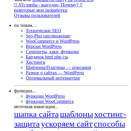
!! ATs media - выгодно, Почему? !!
некоторые мои разработки
Отзывы пользователей
по темам…
Техническое SEO
Seo-Plus продвижение
WooCommerce и WordPress
Версии WordPress
Сниппеты, хаки, функции
Бардачок html php css
Хостинги
Шаблоны/Плагины — описания
Разное о сайтах — WordPress
Оптимальный интернетing
функции...
функции WordPress
функции WooCommerce
меточная навигация...
шапка сайта
шаблоны
хостинг-
защита
ускоряем сайт
способы