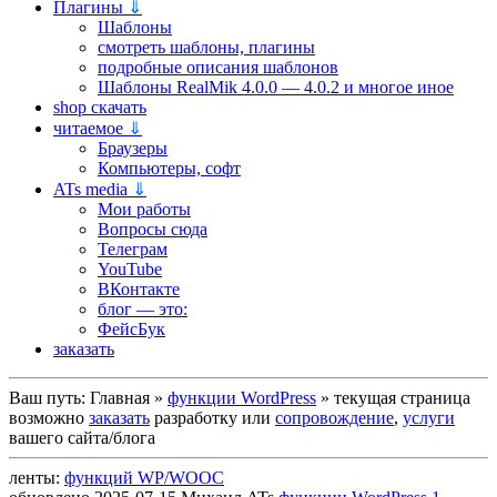
Плагины
⇓
Шаблоны
смотреть шаблоны, плагины
подробные описания шаблонов
Шаблоны RealMik 4.0.0 — 4.0.2 и многое иное
shop скачать
читаемое
⇓
Браузеры
Компьютеры, софт
ATs media
⇓
Мои работы
Вопросы сюда
Телеграм
YouTube
ВКонтакте
блог — это:
ФейсБук
заказать
Ваш путь:
Главная
»
функции WordPress
»
текущая страница
возможно
заказать
разработку или
сопровождение
,
услуги
вашего сайта/блога
ленты:
функций WP/WOOC