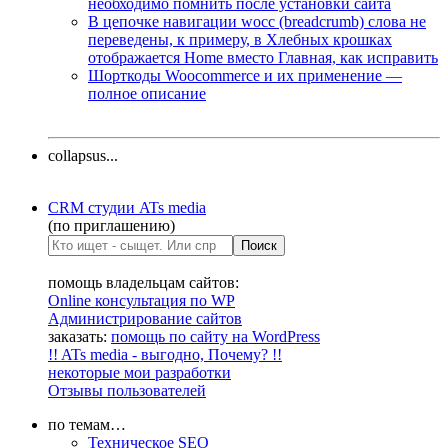
необходимо помнить после установки сайта
В цепочке навигации wocc (breadcrumb) слова не
переведены, к примеру, в Хлебных крошках
отображается Home вместо Главная, как исправить
Шорткоды Woocommerce и их применение —
полное описание
collapsus...
CRM студии ATs media
(по приглашению)
помощь владельцам сайтов:
Online консультация по WP
Администрирование сайтов
заказать:
помощь по сайту на WordPress
!! ATs media - выгодно, Почему? !!
некоторые мои разработки
Отзывы пользователей
по темам…
Техническое SEO