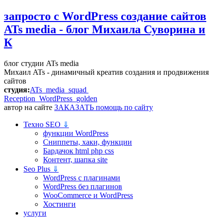
запросто с WordPress
создание сайтов
ATs media - блог Михаила Суворина и
К
блог студии ATs media
Михаил ATs - динамичный креатив создания и продвижения
сайтов
студия:
ATs media squad
Reception WordPress
golden
автор на сайте
ЗАКАЗАТЬ помощь по сайту
Техно SEO
⇓
функции WordPress
Сниппеты, хаки, функции
Бардачок html php css
Контент, шапка site
Seo Plus
⇓
WordPress c плагинами
WordPress без плагинов
WooCommerce и WordPress
Хостинги
услуги