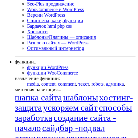
Seo-Plus продвижение
WooCommerce и WordPress
Версии WordPress
Сниппеты, хаки, функции
Бардачок html php css
Хостинги
Шаблоны/Плагины — описания
Разное о сайтах — WordPress
Оптимальный интернетing
функции...
функции WordPress
функции WooCommerce
назначение функций:
media
,
content
,
comment
,
текст
,
robots
,
админка
,
меточная навигация...
шапка сайта
шаблоны
хостинг-
защита
ускоряем сайт
способы
заработка
создание сайта -
начало
сайдбар -подвал