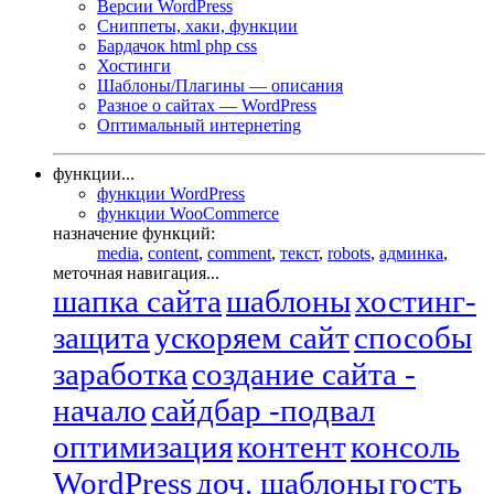
Версии WordPress
Сниппеты, хаки, функции
Бардачок html php css
Хостинги
Шаблоны/Плагины — описания
Разное о сайтах — WordPress
Оптимальный интернетing
функции...
функции WordPress
функции WooCommerce
назначение функций:
media
,
content
,
comment
,
текст
,
robots
,
админка
,
меточная навигация...
шапка сайта
шаблоны
хостинг-
защита
ускоряем сайт
способы
заработка
создание сайта -
начало
сайдбар -подвал
оптимизация
контент
консоль
WordPress
доч. шаблоны
гость