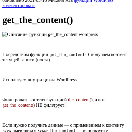
обновлено
2021-03-16
Михаил ATs
функции WordPress
комментировать
get_the_content()
Посредством функции
получаем контент
get_the_content()
текущей записи (поста).
Используем внутри цикла WordPress.
Фильтровать контент функцией
the_content()
, а вот
get_the_content()
НЕ фильтрует!
Если нужно получить данные — с применением к контенту
всех имеющихся хуков
— используйте
the_content