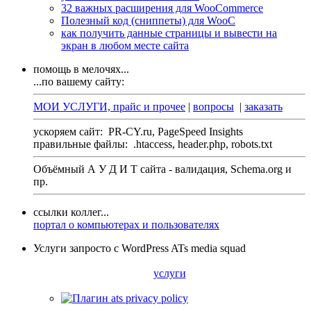
32 важных расширения для WooCommerce
Полезный код (сниппеты) для WooC
как получить данные страницы и вывести на
экран в любом месте сайта
помощь в мелочях...
...по вашему сайту:
МОИ УСЛУГИ, прайс и прочее
|
вопросы
|
заказать
ускоряем сайт:
PR-CY.ru, PageSpeed Insights
правильные файлы:
.htaccess, header.php, robots.txt
Объёмный А У Д И Т сайта - валидация,
Schema.org
и
пр.
ссылки коллег...
портал о компьютерах и пользователях
Услуги запросто с WordPress ATs media squad
услуги