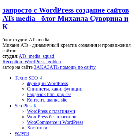
запросто с WordPress
создание сайтов
ATs media - блог Михаила Суворина и
К
блог студии ATs media
Михаил ATs - динамичный креатив создания и продвижения
сайтов
студия:
ATs media squad
Reception WordPress
golden
автор на сайте
ЗАКАЗАТЬ помощь по сайту
Техно SEO
⇓
функции WordPress
Сниппеты, хаки, функции
Бардачок html php css
Контент, шапка site
Seo Plus
⇓
WordPress c плагинами
WordPress без плагинов
WooCommerce и WordPress
Хостинги
услуги