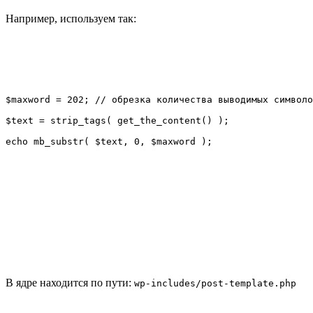
Например, используем так:
$maxword = 202; // обрезка количества выводимых символо
$text = strip_tags( get_the_content() );

echo mb_substr( $text, 0, $maxword );
В ядре находится по пути:
wp-includes/post-template.php