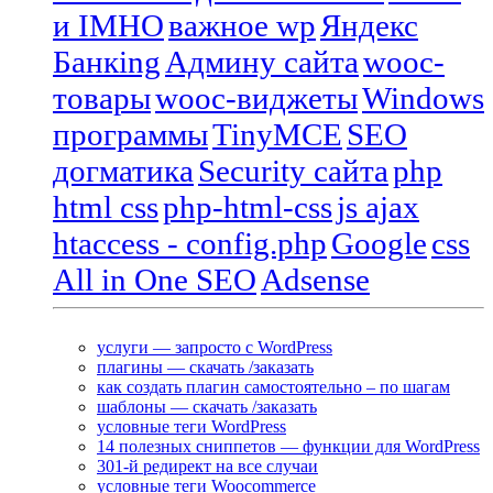
и IMHO
важное wp
Яндекс
Банкing
Админу сайта
wooc-
товары
wooc-виджеты
Windows
программы
TinyMCE
SEO
догматика
Security сайта
php
html css
php-html-css
js ajax
htaccess - config.php
Google
css
All in One SEO
Adsense
услуги — запросто с WordPress
плагины — скачать /заказать
как создать плагин самостоятельно – по шагам
шаблоны — скачать /заказать
условные теги WordPress
14 полезных сниппетов — функции для WordPress
301-й редирект на все случаи
условные теги Woocommerce