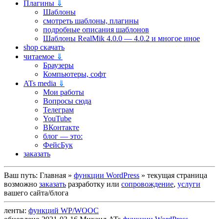
Плагины
⇓
Шаблоны
смотреть шаблоны, плагины
подробные описания шаблонов
Шаблоны RealMik 4.0.0 — 4.0.2 и многое иное
shop скачать
читаемое
⇓
Браузеры
Компьютеры, софт
ATs media
⇓
Мои работы
Вопросы сюда
Телеграм
YouTube
ВКонтакте
блог — это:
ФейсБук
заказать
Ваш путь:
Главная
»
функции WordPress
»
текущая страница
возможно
заказать
разработку или
сопровождение
,
услуги
вашего сайта/блога
ленты:
функций WP/WOOC