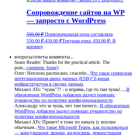
Сопровождение сайтов на WP
— запросто с WordPress
550.00
₽
Первоначальная цена составляла
550.00 ₽.
450.00
₽
Текущая цена: 450.00 ₽.
В
корзину
вопросы/ответы комменты...
Searo Reader:
Thanks for the practical article. The
poin
...
comment_form()
Олег:
Неплохо расписано, спасибо
...
Что такое сервисная
интеграционная шина данных (ESB)? Единая
инфраструктура в сводке данных
Михаил ATs:
"чушь"?? - и впрямь, где-то там чушь!..
...
В
обновлении WordPress добавлен раздел помощи:
руководство по политике конфиденциальности
Александр:
что за чушь, нет там ничего
...
В обновлении
WordPress добавлен раздел помощи: руководство по
политике конфиденциальности
Михаил ATs:
Привет! я тоже по началу (с вполне
обычным
...
Что такое Microsoft Teams, как пользоваться
— консультация: звонки, видеосвязь, демонстрация