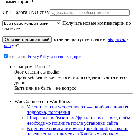
комментариев!
Url IT-блога !
NO-спам
Получать новые комментарии по
эл/почте
отныне доступен плагин:
ats privacy
policy
©
я согласен с
Privacy Policy запросто с Вордпресс
С миром, Гость..!
блог студии ats media:
город веб-мастеров - есть всё для создания сайта и его
души
Быть или не быть – не вопрос!
WooCommerce и WordPress
Условные теги woocommerce — наиболее полная
подборка, пояснения
Шпаргалка вебмастеру (фрилансеру) — все, о чём
необходимо помнить после установки сайта
В цепочке навигации wocc (breadcrumb) слова не
переведены, к примеру, в Хлебных крошках