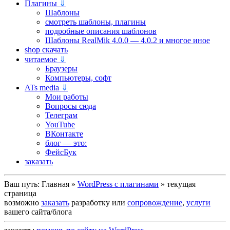
Плагины
⇓
Шаблоны
смотреть шаблоны, плагины
подробные описания шаблонов
Шаблоны RealMik 4.0.0 — 4.0.2 и многое иное
shop скачать
читаемое
⇓
Браузеры
Компьютеры, софт
ATs media
⇓
Мои работы
Вопросы сюда
Телеграм
YouTube
ВКонтакте
блог — это:
ФейсБук
заказать
Ваш путь:
Главная
»
WordPress c плагинами
»
текущая
страница
возможно
заказать
разработку или
сопровождение
,
услуги
вашего сайта/блога