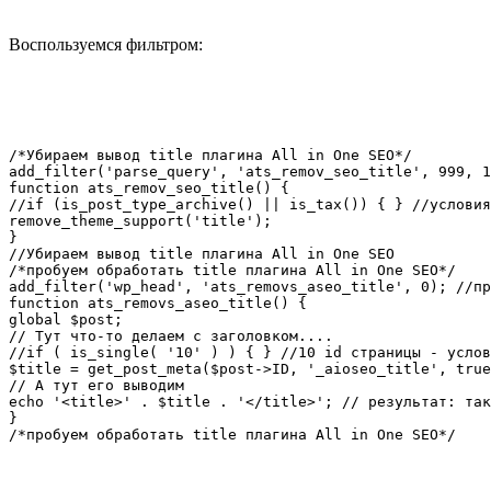
Воспользуемся фильтром:
/*Убираем вывод title плагина All in One SEO*/

add_filter('parse_query', 'ats_remov_seo_title', 999, 1
function ats_remov_seo_title() {

//if (is_post_type_archive() || is_tax()) { } //условия
remove_theme_support('title');

}

//Убираем вывод title плагина All in One SEO

/*пробуем обработать title плагина All in One SEO*/

add_filter('wp_head', 'ats_removs_aseo_title', 0); //пр
function ats_removs_aseo_title() {

global $post;

// Тут что-то делаем с заголовком....

//if ( is_single( '10' ) ) { } //10 id страницы - услов
$title = get_post_meta($post->ID, '_aioseo_title', true
// А тут его выводим

echo '<title>' . $title . '</title>'; // результат: так
}

/*пробуем обработать title плагина All in One SEO*/