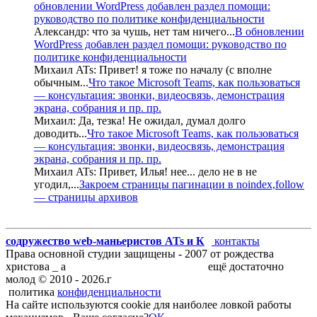
обновлении WordPress добавлен раздел помощи:
руководство по политике конфиденциальности
Александр:
что за чушь, нет там ничего
...
В обновлении
WordPress добавлен раздел помощи: руководство по
политике конфиденциальности
Михаил ATs:
Привет! я тоже по началу (с вполне
обычным
...
Что такое Microsoft Teams, как пользоваться
— консультация: звонки, видеосвязь, демонстрация
экрана, собрания и пр. пр.
Михаил:
Да, тезка! Не ожидал, думал долго
доводить
...
Что такое Microsoft Teams, как пользоваться
— консультация: звонки, видеосвязь, демонстрация
экрана, собрания и пр. пр.
Михаил ATs:
Привет, Илья! нее... дело не в не
угодил,
...
Закроем страницы пагинации в noindex,follow
— страницы архивов
содружество web-маньеристов ATs и К
°
контакты
Права основной студии защищены - 2007 от рождества
христова _ а
блог запросто с WordPress
ещё достаточно
молод ©
2010 -
2026
.г
политика
конфиденциальности
На сайте используются cookie для наиболее ловкой работы