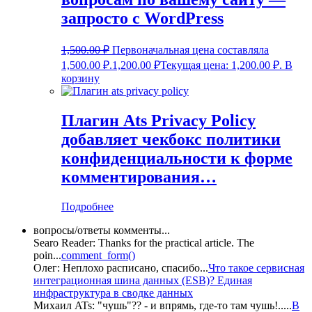
запросто с WordPress
1,500.00
₽
Первоначальная цена составляла
1,500.00 ₽.
1,200.00
₽
Текущая цена: 1,200.00 ₽.
В
корзину
Плагин Ats Privacy Policy
добавляет чекбокс политики
конфиденциальности к форме
комментирования…
Подробнее
вопросы/ответы комменты...
Searo Reader:
Thanks for the practical article. The
poin
...
comment_form()
Олег:
Неплохо расписано, спасибо
...
Что такое сервисная
интеграционная шина данных (ESB)? Единая
инфраструктура в сводке данных
Михаил ATs:
"чушь"?? - и впрямь, где-то там чушь!..
...
В