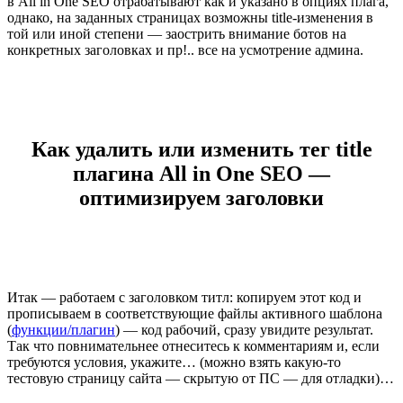
в All in One SEO отрабатывают как и указано в опциях плага,
однако, на заданных страницах возможны title-изменения в
той или иной степени — заострить внимание ботов на
конкретных заголовках и пр!.. все на усмотрение админа.
Как удалить или изменить тег title
плагина All in One SEO —
оптимизируем заголовки
Итак — работаем с заголовком титл: копируем этот код и
прописываем в соответствующие файлы активного шаблона
(
функции/плагин
) — код рабочий, сразу увидите результат.
Так что повнимательнее отнеситесь к комментариям и, если
требуются условия, укажите… (можно взять какую-то
тестовую страницу сайта — скрытую от ПС — для отладки)…