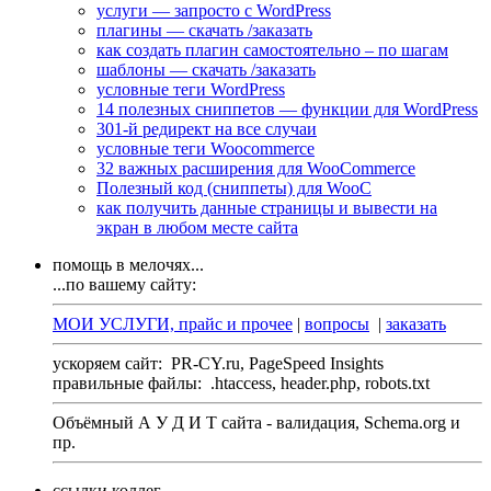
услуги — запросто с WordPress
плагины — скачать /заказать
как создать плагин самостоятельно – по шагам
шаблоны — скачать /заказать
условные теги WordPress
14 полезных сниппетов — функции для WordPress
301-й редирект на все случаи
условные теги Woocommerce
32 важных расширения для WooCommerce
Полезный код (сниппеты) для WooC
как получить данные страницы и вывести на
экран в любом месте сайта
помощь в мелочях...
...по вашему сайту:
МОИ УСЛУГИ, прайс и прочее
|
вопросы
|
заказать
ускоряем сайт:
PR-CY.ru, PageSpeed Insights
правильные файлы:
.htaccess, header.php, robots.txt
Объёмный А У Д И Т сайта - валидация,
Schema.org
и
пр.
ссылки коллег...