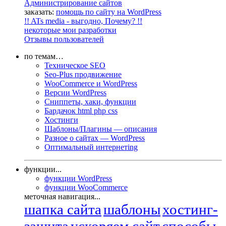
Администрирование сайтов
заказать:
помощь по сайту на WordPress
!! ATs media - выгодно, Почему? !!
некоторые мои разработки
Отзывы пользователей
по темам…
Техническое SEO
Seo-Plus продвижение
WooCommerce и WordPress
Версии WordPress
Сниппеты, хаки, функции
Бардачок html php css
Хостинги
Шаблоны/Плагины — описания
Разное о сайтах — WordPress
Оптимальный интернетing
функции...
функции WordPress
функции WooCommerce
меточная навигация...
шапка сайта
шаблоны
хостинг-
защита
ускоряем сайт
способы