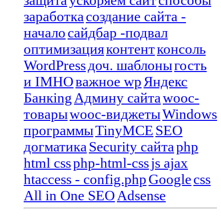
заработка
создание сайта -
начало
сайдбар -подвал
оптимизация
контент
консоль
WordPress
доч. шаблоны
гость
и IMHO
важное wp
Яндекс
Банкing
Админу сайта
wooc-
товары
wooc-виджеты
Windows
программы
TinyMCE
SEO
догматика
Security сайта
php
html css
php-html-css
js ajax
htaccess - config.php
Google
css
All in One SEO
Adsense