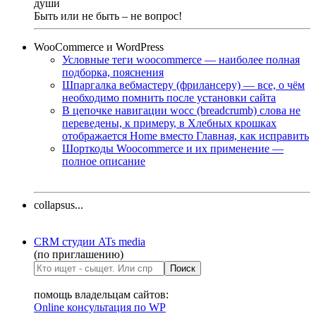
души
Быть или не быть – не вопрос!
WooCommerce и WordPress
Условные теги woocommerce — наиболее полная
подборка, пояснения
Шпаргалка вебмастеру (фрилансеру) — все, о чём
необходимо помнить после установки сайта
В цепочке навигации wocc (breadcrumb) слова не
переведены, к примеру, в Хлебных крошках
отображается Home вместо Главная, как исправить
Шорткоды Woocommerce и их применение —
полное описание
collapsus...
CRM студии ATs media
(по приглашению)
помощь владельцам сайтов:
Online консультация по WP