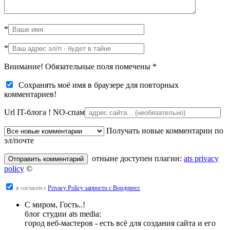
*
*
Внимание! Обязательные поля помечены
*
Сохранять моё имя в браузере для повторных
комментариев!
Url IT-блога !
NO-спам
Получать новые комментарии по
эл/почте
отныне доступен плагин:
ats privacy
policy
©
я согласен с
Privacy Policy запросто с Вордпресс
С миром, Гость..!
блог студии ats media:
город веб-мастеров - есть всё для создания сайта и его