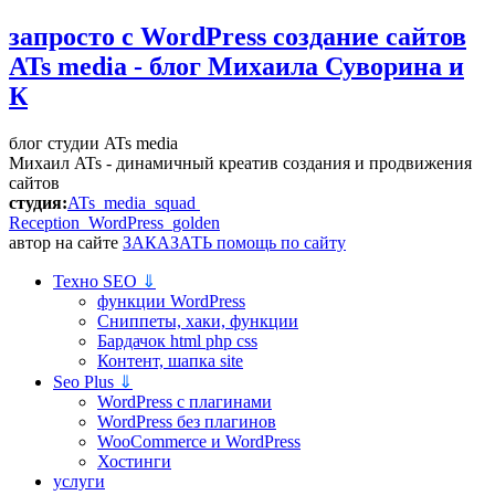
запросто с WordPress
создание сайтов
ATs media - блог Михаила Суворина и
К
блог студии ATs media
Михаил ATs - динамичный креатив создания и продвижения
сайтов
студия:
ATs media squad
Reception WordPress
golden
автор на сайте
ЗАКАЗАТЬ помощь по сайту
Техно SEO
⇓
функции WordPress
Сниппеты, хаки, функции
Бардачок html php css
Контент, шапка site
Seo Plus
⇓
WordPress c плагинами
WordPress без плагинов
WooCommerce и WordPress
Хостинги
услуги