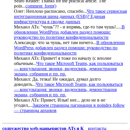
Searo Reader:
Thanks for the practical article. The
poin
...
comment_form()
Олег:
Неплохо расписано, спасибо
...
Что такое сервисная
интеграционная шина данных (ESB)? Единая
инфраструктура в сводке данных
Михаил ATs:
"чушь"?? - и впрямь, где-то там чушь!..
...
В
обновлении WordPress добавлен раздел помощи:
руководство по политике конфиденциальности
Александр:
что за чушь, нет там ничего
...
В обновлении
WordPress добавлен раздел помощи: руководство по
политике конфиденциальности
Михаил ATs:
Привет! я тоже по началу (с вполне
обычным
...
Что такое Microsoft Teams, как пользоваться
— консультация: звонки, видеосвязь, демонстрация
экрана, собрания и пр. пр.
Михаил:
Да, тезка! Не ожидал, думал долго
доводить
...
Что такое Microsoft Teams, как пользоваться
— консультация: звонки, видеосвязь, демонстрация
экрана, собрания и пр. пр.
Михаил ATs:
Привет, Илья! нее... дело не в не
угодил,
...
Закроем страницы пагинации в noindex,follow
— страницы архивов
содружество web-маньеристов ATs и К
°
контакты