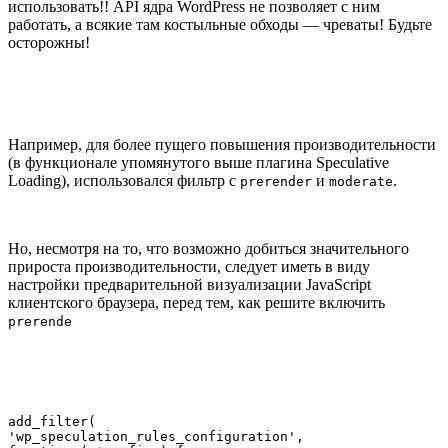
использовать!! API ядра WordPress не позволяет с ним
работать, а всякие там костыльные обходы — чреваты! Будьте
осторожны!
Например, для более пущего повышения производительности
(в функционале упомянутого выше плагина Speculative
Loading), использовался фильтр с
и
.
prerender
moderate
Но, несмотря на то, что возможно добиться значительного
прироста производительности, следует иметь в виду
настройки предварительной визуализации JavaScript
клиентского браузера, перед тем, как решите включить
prerende
add_filter(

'wp_speculation_rules_configuration',
