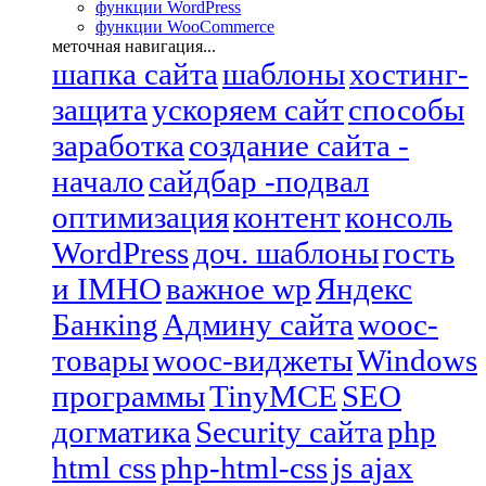
функции WordPress
функции WooCommerce
меточная навигация...
шапка сайта
шаблоны
хостинг-
защита
ускоряем сайт
способы
заработка
создание сайта -
начало
сайдбар -подвал
оптимизация
контент
консоль
WordPress
доч. шаблоны
гость
и IMHO
важное wp
Яндекс
Банкing
Админу сайта
wooc-
товары
wooc-виджеты
Windows
программы
TinyMCE
SEO
догматика
Security сайта
php
html css
php-html-css
js ajax