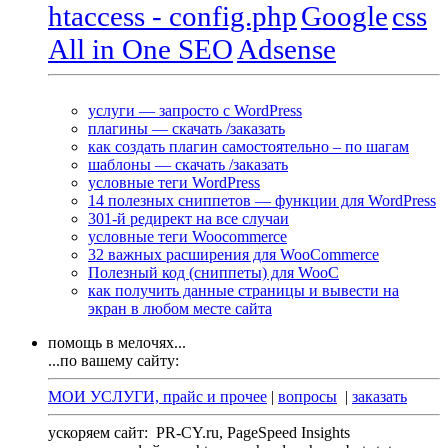
htaccess - config.php
Google
css
All in One SEO
Adsense
услуги — запросто с WordPress
плагины — скачать /заказать
как создать плагин самостоятельно – по шагам
шаблоны — скачать /заказать
условные теги WordPress
14 полезных сниппетов — функции для WordPress
301-й редирект на все случаи
условные теги Woocommerce
32 важных расширения для WooCommerce
Полезный код (сниппеты) для WooC
как получить данные страницы и вывести на
экран в любом месте сайта
помощь в мелочях...
...по вашему сайту:
МОИ УСЛУГИ, прайс и прочее
|
вопросы
|
заказать
ускоряем сайт:
PR-CY.ru, PageSpeed Insights