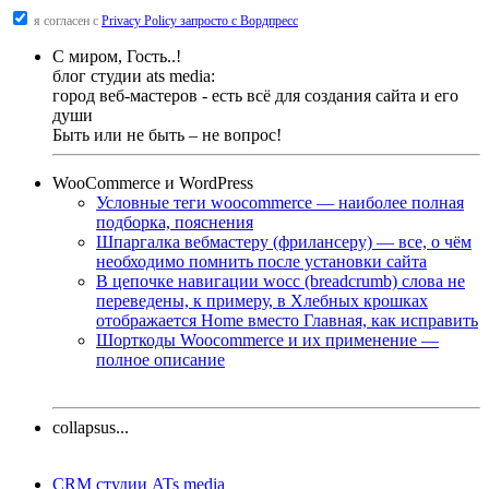
я согласен с
Privacy Policy запросто с Вордпресс
С миром, Гость..!
блог студии ats media:
город веб-мастеров - есть всё для создания сайта и его
души
Быть или не быть – не вопрос!
WooCommerce и WordPress
Условные теги woocommerce — наиболее полная
подборка, пояснения
Шпаргалка вебмастеру (фрилансеру) — все, о чём
необходимо помнить после установки сайта
В цепочке навигации wocc (breadcrumb) слова не
переведены, к примеру, в Хлебных крошках
отображается Home вместо Главная, как исправить
Шорткоды Woocommerce и их применение —
полное описание
collapsus...
CRM студии ATs media