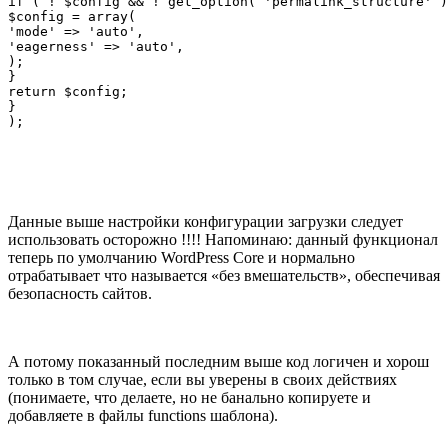
if ( ! $config && ! get_option( 'permalink_structure' )
$config = array(

'mode' => 'auto',

'eagerness' => 'auto',

);

}

return $config;

}

);
Данные выше настройки конфигурации загрузки следует
использовать осторожно !!!! Напоминаю: данный функционал
теперь по умолчанию WordPress Core и нормально
отрабатывает что называется «без вмешательств», обеспечивая
безопасность сайтов.
А потому показанный последним выше код логичен и хорош
только в том случае, если вы уверены в своих действиях
(понимаете, что делаете, но не банально копируете и
добавляете в файлы functions шаблона).