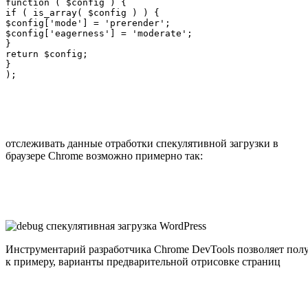
function ( $config ) {

if ( is_array( $config ) ) {

$config['mode'] = 'prerender';

$config['eagerness'] = 'moderate';

}

return $config;

}

);
отслеживать данные отработки спекулятивной загрузки в
браузере Chrome возможно примерно так:
Инструментарий разработчика Chrome DevTools позволяет пол
к примеру, варианты предварительной отрисовке страниц