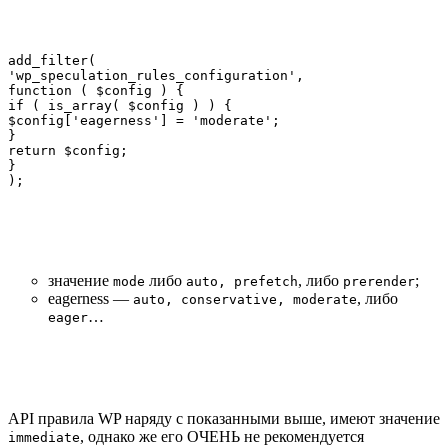
add_filter(

'wp_speculation_rules_configuration',

function ( $config ) {

if ( is_array( $config ) ) {

$config['eagerness'] = 'moderate';

}

return $config;

}

);
значение
либо
, либо
;
mode
auto, prefetch
prerender
eagerness —
, либо
auto, conservative, moderate
…
eager
API правила WP наряду с показанными выше, имеют значение
, однако же его ОЧЕНЬ не рекомендуется
immediate