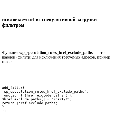
исключаем url из спекулятивной загрузки
фильтром
Функция
wp_speculation_rules_href_exclude_paths
— это
шаблон (фильтр) для исключения требуемых адресов, пример
ниже:
add_filter(

'wp_speculation_rules_href_exclude_paths',

function ( $href_exclude_paths ) {

$href_exclude_paths[] = '/cart/*';

return $href_exclude_paths;

}

);