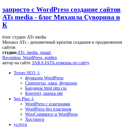
запросто с WordPress
создание сайтов
ATs media - блог Михаила Суворина и
К
блог студии ATs media
Михаил ATs - динамичный креатив создания и продвижения
сайтов
студия:
ATs media squad
Reception WordPress
golden
автор на сайте
ЗАКАЗАТЬ помощь по сайту
Техно SEO
⇓
функции WordPress
Сниппеты, хаки, функции
Бардачок html php css
Контент, шапка site
Seo Plus
⇓
WordPress c плагинами
WordPress без плагинов
WooCommerce и WordPress
Хостинги
услуги