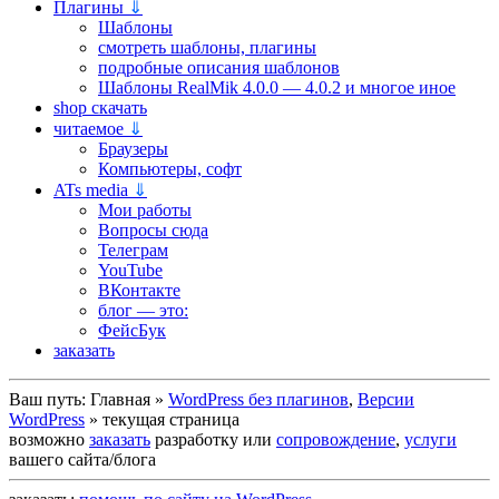
Плагины
⇓
Шаблоны
смотреть шаблоны, плагины
подробные описания шаблонов
Шаблоны RealMik 4.0.0 — 4.0.2 и многое иное
shop скачать
читаемое
⇓
Браузеры
Компьютеры, софт
ATs media
⇓
Мои работы
Вопросы сюда
Телеграм
YouTube
ВКонтакте
блог — это:
ФейсБук
заказать
Ваш путь:
Главная
»
WordPress без плагинов
,
Версии
WordPress
»
текущая страница
возможно
заказать
разработку или
сопровождение
,
услуги
вашего сайта/блога