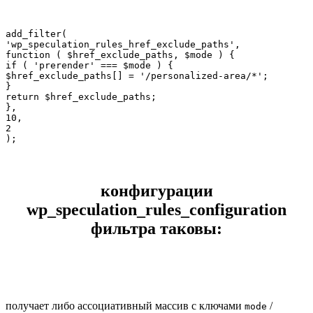
add_filter(

'wp_speculation_rules_href_exclude_paths',

function ( $href_exclude_paths, $mode ) {

if ( 'prerender' === $mode ) {

$href_exclude_paths[] = '/personalized-area/*';

}

return $href_exclude_paths;

},

10,

2

);
конфигурации
wp_speculation_rules_configuration
фильтра таковы:
получает либо ассоциативный массив с ключами
/
mode