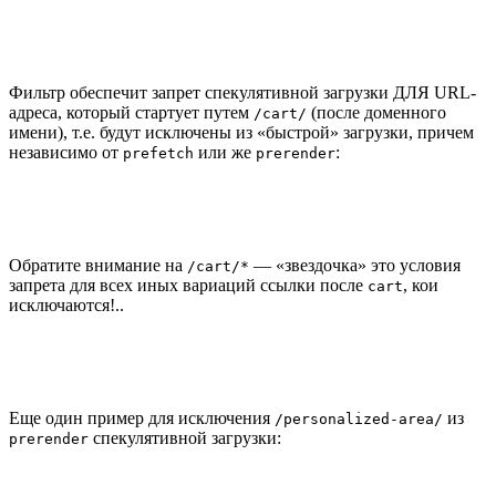
Фильтр обеспечит запрет спекулятивной загрузки ДЛЯ URL-
адреса, который стартует путем
(после доменного
/cart/
имени), т.е. будут исключены из «быстрой» загрузки, причем
независимо от
или же
:
prefetch
prerender
Обратите внимание на
— «звездочка» это условия
/cart/*
запрета для всех иных вариаций ссылки после
, кои
cart
исключаются!..
Еще один пример для исключения
из
/personalized-area/
спекулятивной загрузки:
prerender