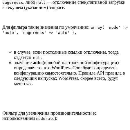
, либо
— отключение спекулятивной загрузки
eagerness
null
в текущем (указанном) запросе.
Для фильтра такие значения по умолчанию:
array( 'mode' =>
'auto', 'eagerness' => 'auto' ),
в случае, если постоянные ссылки отключены, тогда
отдается
.
null
значение
auto
(в любой настроечной конфигурации)
определяет то, что WordPress Core будет определять
конфигурацию самостоятельно. Правила API правила в
следующих выпусках WordPress, скорее всего, будут
меняться.
Фильтр для увеличения производительности (с
использованием
):
moderate