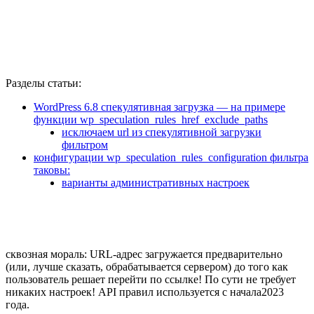
Разделы статьи:
WordPress 6.8 спекулятивная загрузка — на примере
функции wp_speculation_rules_href_exclude_paths
исключаем url из спекулятивной загрузки
фильтром
конфигурации wp_speculation_rules_configuration фильтра
таковы:
варианты административных настроек
сквозная мораль: URL-адрес загружается предварительно
(или, лучше сказать, обрабатывается сервером) до того как
пользователь решает перейти по ссылке! По сути не требует
никаких настроек! API правил используется с начала2023
года.