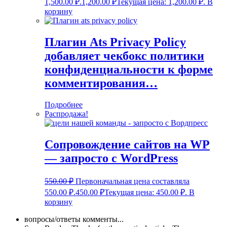
1,500.00 ₽.
1,200.00
₽
Текущая цена: 1,200.00 ₽.
В
корзину
Плагин Ats Privacy Policy
добавляет чекбокс политики
конфиденциальности к форме
комментирования…
Подробнее
Распродажа!
Сопровождение сайтов на WP
— запросто с WordPress
550.00
₽
Первоначальная цена составляла
550.00 ₽.
450.00
₽
Текущая цена: 450.00 ₽.
В
корзину
вопросы/ответы комменты...