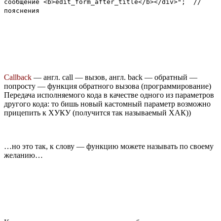
сообщение <b>edit_form_after_title</b></div>"; //
пояснения
Callback
— англ. call — вызов, англ. back — обратный —
попросту — функция обратного вызова (программирование)
Передача исполняемого кода в качестве одного из параметров
другого кода: то бишь новый кастомный параметр возможно
прицепить к ХУКУ (получится так называемый ХАК))
…но это так, к слову — функцию можете называть по своему
желанию…