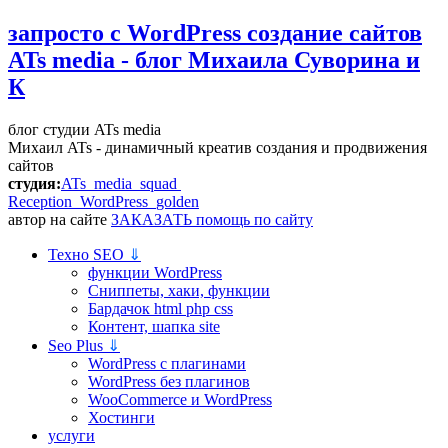
запросто с WordPress
создание сайтов
ATs media - блог Михаила Суворина и
К
блог студии ATs media
Михаил ATs - динамичный креатив создания и продвижения
сайтов
студия:
ATs media squad
Reception WordPress
golden
автор на сайте
ЗАКАЗАТЬ помощь по сайту
Техно SEO
⇓
функции WordPress
Сниппеты, хаки, функции
Бардачок html php css
Контент, шапка site
Seo Plus
⇓
WordPress c плагинами
WordPress без плагинов
WooCommerce и WordPress
Хостинги
услуги