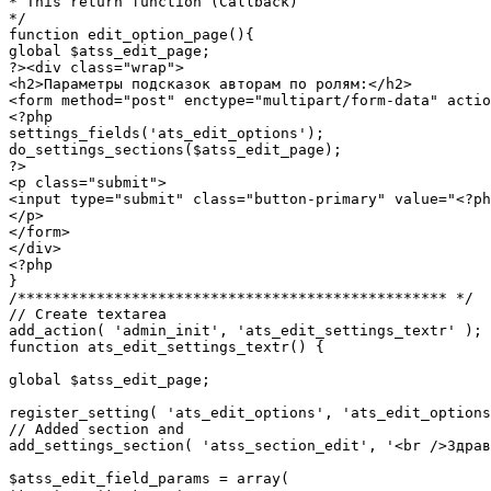
* This return function (Callback)

*/

function edit_option_page(){

global $atss_edit_page;

?><div class="wrap">

<h2>Параметры подсказок авторам по ролям:</h2>

<form method="post" enctype="multipart/form-data" actio
<?php

settings_fields('ats_edit_options');

do_settings_sections($atss_edit_page);

?>

<p class="submit">

<input type="submit" class="button-primary" value="<?ph
</p>

</form>

</div>

<?php

}

/************************************************* */

// Create textarea

add_action( 'admin_init', 'ats_edit_settings_textr' );

function ats_edit_settings_textr() {

global $atss_edit_page;

register_setting( 'ats_edit_options', 'ats_edit_options
// Added section and

add_settings_section( 'atss_section_edit', '<br />Здрав
$atss_edit_field_params = array(
