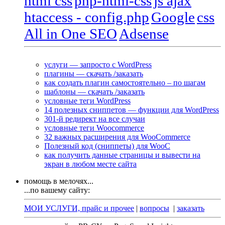
html css
php-html-css
js ajax
htaccess - config.php
Google
css
All in One SEO
Adsense
услуги — запросто с WordPress
плагины — скачать /заказать
как создать плагин самостоятельно – по шагам
шаблоны — скачать /заказать
условные теги WordPress
14 полезных сниппетов — функции для WordPress
301-й редирект на все случаи
условные теги Woocommerce
32 важных расширения для WooCommerce
Полезный код (сниппеты) для WooC
как получить данные страницы и вывести на
экран в любом месте сайта
помощь в мелочях...
...по вашему сайту:
МОИ УСЛУГИ, прайс и прочее
|
вопросы
|
заказать