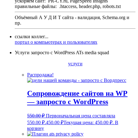
ускоряем сайт:
PR-CY.ru, PageSpeed Insights
правильные файлы:
.htaccess, header.php, robots.txt
Объёмный А У Д И Т сайта - валидация,
Schema.org
и
пр.
ссылки коллег...
портал о компьютерах и пользователях
Услуги запросто с WordPress ATs media squad
услуги
Распродажа!
Сопровождение сайтов на WP
— запросто с WordPress
550.00
₽
Первоначальная цена составляла
550.00 ₽.
450.00
₽
Текущая цена: 450.00 ₽.
В
корзину