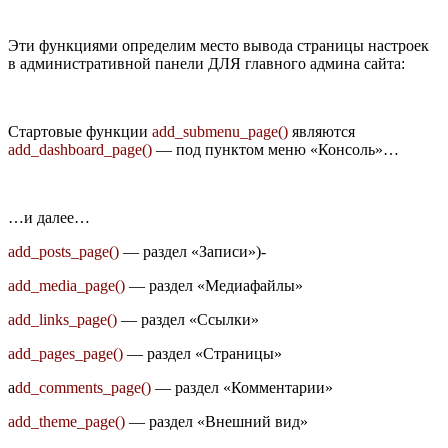
Эти функциями определим место вывода страницы настроек
в административной панели ДЛЯ главного админа сайта:
Стартовые функции
add_submenu_page()
являются
add_dashboard_page()
— под пунктом меню «Консоль»…
…и далее…
add_posts_page()
— раздел «Записи»)-
add_media_page()
— раздел «Медиафайлы»
add_links_page()
— раздел «Ссылки»
add_pages_page()
— раздел «Страницы»
a
dd_comments_page()
— раздел «Комментарии»
add_theme_page()
— раздел «Внешний вид»