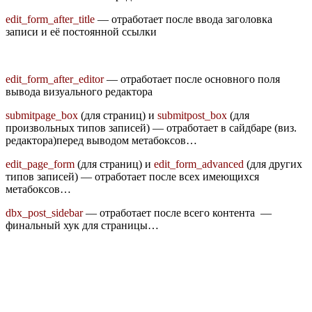
edit_form_after_title
— отработает после ввода заголовка
записи и её постоянной ссылки
edit_form_after_editor
— отработает после основного поля
вывода визуального редактора
submitpage_box
(для страниц) и
submitpost_box
(для
произвольных типов записей) — отработает в сайдбаре (виз.
редактора)перед выводом метабоксов…
edit_page_form
(для страниц) и
edit_form_advanced
(для других
типов записей) — отработает после всех имеющихся
метабоксов…
dbx_post_sidebar
— отработает после всего контента —
финальный хук для страницы…