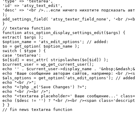
'type' => 'textarea',

'id' => 'atsy_text_edit',

'desc' => '<br />...если ничего нихотите подсказать авт
);

add_settings_field( 'atsy_texter_field_none', '<br /><b
}

// textarea function

function atss_option_display_settings_edit($args) {

extract( $args );

$option_name = 'ats_edit_options'; // added:

$o = get_option( $option_name );

switch ( $type ) {

case 'textarea':

$o[$id] = esc_attr( stripslashes($o[$id]) );

$current_user = wp_get_current_user();

echo '' . $current_user->display_name . '&nbsp;&mdash;&
echo 'Ваше сообщение авторам сайтов, например: <br /><s
$als_options = get_option('ats_edit_options'); // added
echo "<br />";

echo "<?php _e('Save Changes') ?>";

echo "<br /><br />";

echo "<textarea placeholder=' Ваше сообщение...' class=
echo ($desc != '') ? "<br /><br /><span class='descript
} }

// fin news textarea function