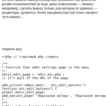
ролям пользователей (в коде даны пояснения) — можно,
например, сделать вывод только для авторов (и админа) —
редакторы, думается, более продвинутые (об этом говорил
чуть выше)…
открыть код
<?php // стартовый php стереть

/**

* Function that adds settings page in the menu

*/

$atss_edit_page = 'edit-ats.php';

// it's part of the URL of the page

add_action('admin_menu', 'ats_edit_options');

function ats_edit_options() {

global $atss_edit_page;

add_options_page( 'Подсказки автору', 'Подсказки автору
}

/**
