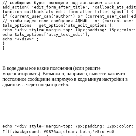
// сообщение будет помещено под заглавием статьи

add_action( 'edit_form_after_title', 'callback_ats_edit
function callback_ats_edit_form_after_title( $post ) {

if (current_user_can('author') or (current_user_can('ed
// чтобы видел свои сообщения АДМИН - or (current_user_
$als_options = get_option('ats_edit_options');

echo "<div style='margin-top: 10px;padding: 15px;color:
echo $als_options['atsy_text_edit'];

echo "</div>" ;

}

}
В коде даны кое какие пояснения (если решите
модернизировать). Возможно, например, вывести какое-то
постоянное сообщение напрямую в коде минуя настройки в
админке… через оператор
.
echo
echo "<div style='margin-top: 7px;padding: 12px;color:
#fff;background: #9876aa;clear: both;'>Это моё