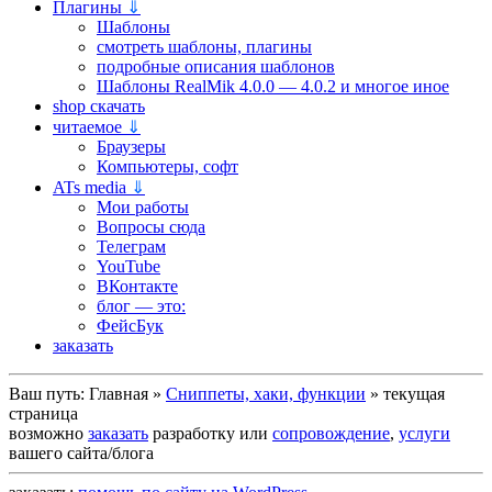
Плагины
⇓
Шаблоны
смотреть шаблоны, плагины
подробные описания шаблонов
Шаблоны RealMik 4.0.0 — 4.0.2 и многое иное
shop скачать
читаемое
⇓
Браузеры
Компьютеры, софт
ATs media
⇓
Мои работы
Вопросы сюда
Телеграм
YouTube
ВКонтакте
блог — это:
ФейсБук
заказать
Ваш путь:
Главная
»
Сниппеты, хаки, функции
»
текущая
страница
возможно
заказать
разработку или
сопровождение
,
услуги
вашего сайта/блога