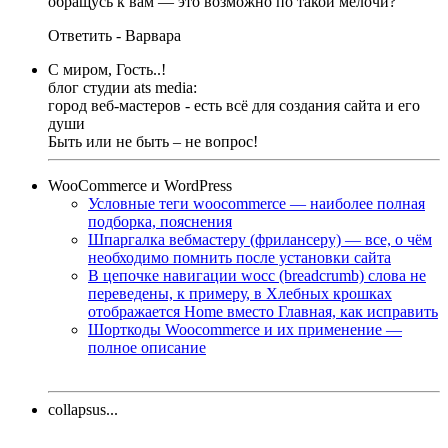
обращусь к вам — это возможно по такой мелочи?
Ответить - Варвара
С миром, Гость..!
блог студии ats media:
город веб-мастеров - есть всё для создания сайта и его
души
Быть или не быть – не вопрос!
WooCommerce и WordPress
Условные теги woocommerce — наиболее полная
подборка, пояснения
Шпаргалка вебмастеру (фрилансеру) — все, о чём
необходимо помнить после установки сайта
В цепочке навигации wocc (breadcrumb) слова не
переведены, к примеру, в Хлебных крошках
отображается Home вместо Главная, как исправить
Шорткоды Woocommerce и их применение —
полное описание
collapsus...