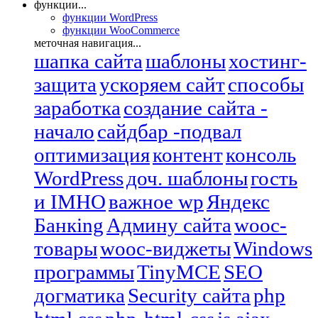
функции...
функции WordPress
функции WooCommerce
меточная навигация...
шапка сайта
шаблоны
хостинг-
защита
ускоряем сайт
способы
заработка
создание сайта -
начало
сайдбар -подвал
оптимизация
контент
консоль
WordPress
доч. шаблоны
гость
и IMHO
важное wp
Яндекс
Банкing
Админу сайта
wooc-
товары
wooc-виджеты
Windows
программы
TinyMCE
SEO
догматика
Security сайта
php