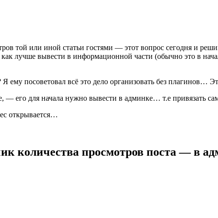
отров той или иной статьи гостями — этот вопрос сегодня и реш
 как лучше вывести в информационной части (обычно это в начал
Я ему посоветовал всё это дело организовать без плагинов… Э
е, — его для начала нужно вывести в админке… т.е привязать са
авес открывается…
чик количества просмотров поста — в ад