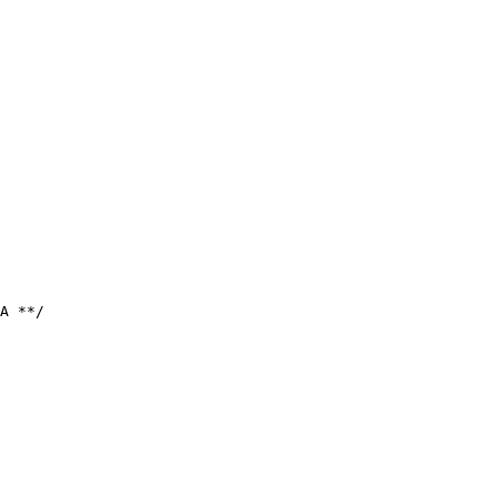
А **/