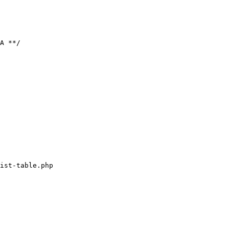
А **/

ist-table.php
