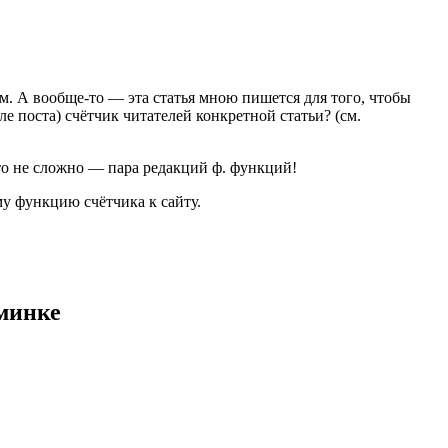
им. А вообще-то — эта статья мною пишется для того, чтобы
е поста) счётчик читателей конкретной статьи? (см.
то не сложно — пара редакций ф. функций!
му функцию счётчика к сайту.
минке