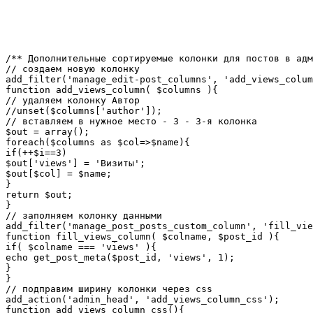
/** Дополнительные сортируемые колонки для постов в адм
// создаем новую колонку

add_filter('manage_edit-post_columns', 'add_views_colum
function add_views_column( $columns ){

// удаляем колонку Автор

//unset($columns['author']);

// вставляем в нужное место - 3 - 3-я колонка

$out = array();

foreach($columns as $col=>$name){

if(++$i==3)

$out['views'] = 'Визиты';

$out[$col] = $name;

}

return $out;

}

// заполняем колонку данными

add_filter('manage_post_posts_custom_column', 'fill_vie
function fill_views_column( $colname, $post_id ){

if( $colname === 'views' ){

echo get_post_meta($post_id, 'views', 1);

}

}

// подправим ширину колонки через css

add_action('admin_head', 'add_views_column_css');

function add_views_column_css(){
