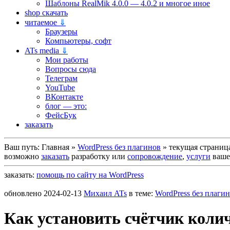
Шаблоны RealMik 4.0.0 — 4.0.2 и многое иное
shop скачать
читаемое
⇓
Браузеры
Компьютеры, софт
ATs media
⇓
Мои работы
Вопросы сюда
Телеграм
YouTube
ВКонтакте
блог — это:
ФейсБук
заказать
Ваш путь:
Главная
»
WordPress без плагинов
»
текущая страниц
возможно
заказать
разработку или
сопровождение
,
услуги
вашег
заказать:
помощь по сайту на WordPress
обновлено
2024-02-13
Михаил ATs
в теме:
WordPress без плаги
Как установить счётчик колич