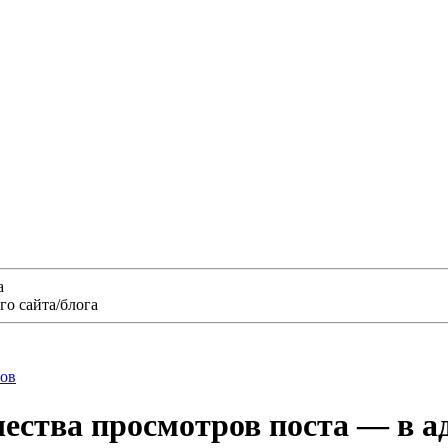
а
о сайта/блога
нов
ества просмотров поста — в а