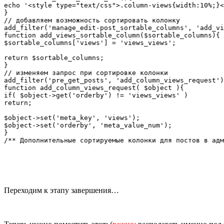
echo '<style type="text/css">.column-views{width:10%;}<
}

// добавляем возможность сортировать колонку

add_filter('manage_edit-post_sortable_columns', 'add_vi
function add_views_sortable_column($sortable_columns){

$sortable_columns['views'] = 'views_views';

return $sortable_columns;

}

// изменяем запрос при сортировке колонки

add_filter('pre_get_posts', 'add_column_views_request')
function add_column_views_request( $object ){

if( $object->get('orderby') != 'views_views' )

return;

$object->set('meta_key', 'views');

$object->set('orderby', 'meta_value_num');

}

/** Дополнительные сортируемые колонки для постов в адм
Переходим к этапу завершения…