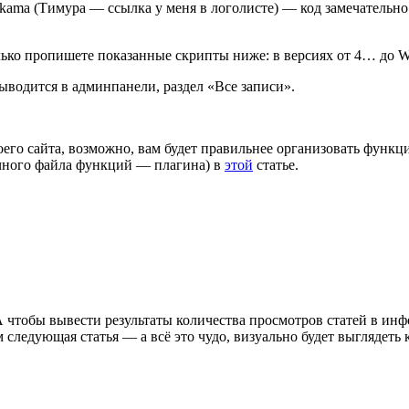
ama (Тимура — ссылка у меня в логолисте) — код замечательно 
лько пропишете показанные скрипты ниже: в версиях от 4… до W
выводится в админпанели, раздел «Все записи».
его сайта, возможно, вам будет правильнее организовать функци
вочного файла функций — плагина) в
этой
статье.
А чтобы вывести результаты количества просмотров статей в инф
м следующая статья — а всё это чудо, визуально будет выглядеть