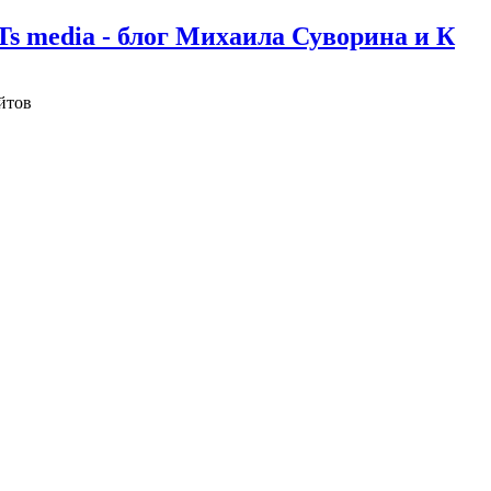
Ts media - блог Михаила Суворина и К
йтов