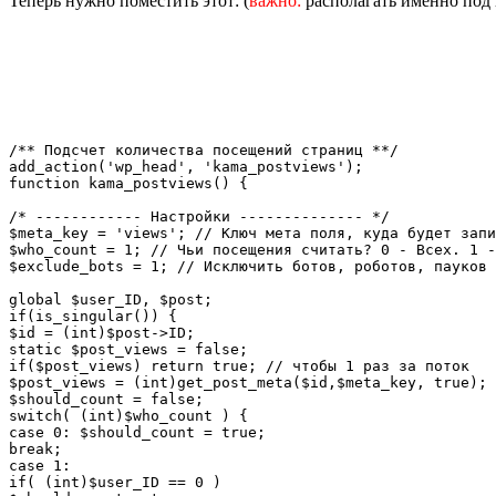
Теперь нужно поместить этот: (
важно:
располагать именно под 
/** Подсчет количества посещений страниц **/

add_action('wp_head', 'kama_postviews');

function kama_postviews() {

/* ------------ Настройки -------------- */

$meta_key = 'views'; // Ключ мета поля, куда будет запи
$who_count = 1; // Чьи посещения считать? 0 - Всех. 1 -
$exclude_bots = 1; // Исключить ботов, роботов, пауков 
global $user_ID, $post;

if(is_singular()) {

$id = (int)$post->ID;

static $post_views = false;

if($post_views) return true; // чтобы 1 раз за поток

$post_views = (int)get_post_meta($id,$meta_key, true);

$should_count = false;

switch( (int)$who_count ) {

case 0: $should_count = true;

break;

case 1:

if( (int)$user_ID == 0 )
