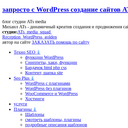
запросто с WordPress
создание сайтов A
блог студии ATs media
Михаил ATs - динамичный креатив создания и продвижения са
студия:
ATs media squad
Reception WordPress
golden
автор на сайте
ЗАКАЗАТЬ помощь по сайту
Техно SEO
⇓
функции WordPress
Сниппеты, хаки, функции
Бардачок html php css
Контент, шапка site
Seo Plus
⇓
WordPress c плагинами
WordPress без плагинов
WooCommerce и WordPress
Хостинги
услуги
Плагины
⇓
Шаблоны
смотреть шаблоны, плагины
подробные описания шаблонов