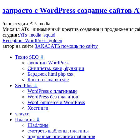
запросто с WordPress
создание сайтов A
блог студии ATs media
Михаил ATs - динамичный креатив создания и продвижения са
студия:
ATs media squad
Reception WordPress
golden
автор на сайте
ЗАКАЗАТЬ помощь по сайту
Техно SEO
⇓
функции WordPress
Сниппеты, хаки, функции
Бардачок html php css
Контент, шапка site
Seo Plus
⇓
WordPress c плагинами
WordPress без плагинов
WooCommerce и WordPress
Хостинги
услуги
Плагины
⇓
Шаблоны
смотреть шаблоны, плагины
подробные описания шаблонов