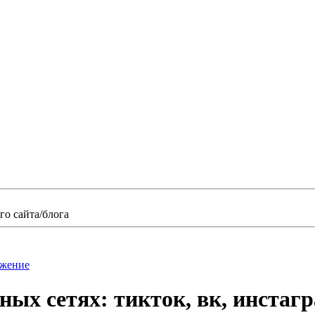
о сайта/блога
ижение
ых сетях: тикток, вк, инстаг