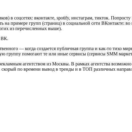
ков) в соцсетях: вконтакте, spotify, инстаграм, тикток. Попрос
ь на примере групп (страниц) в социальной сети ВКонтакте: во 
огих из перечисленных выше).
 ВК.
твенного — когда создается публичная группа и как-то тихо мир
чную группу помогают те или иные сервисы (сервисы SMM маркет
 рекламным агентством из Москвы. В рамках агентства возможно
 скорый по времени вывод в тренды и в ТОП различных направле