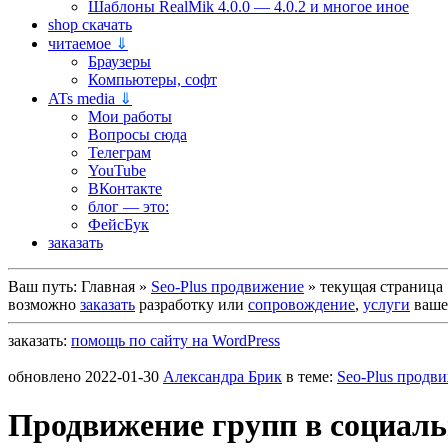
Шаблоны RealMik 4.0.0 — 4.0.2 и многое иное
shop скачать
читаемое
⇓
Браузеры
Компьютеры, софт
ATs media
⇓
Мои работы
Вопросы сюда
Телеграм
YouTube
ВКонтакте
блог — это:
ФейсБук
заказать
Ваш путь:
Главная
»
Seo-Plus продвижение
»
текущая страница
возможно
заказать
разработку или
сопровождение
,
услуги
вашег
заказать:
помощь по сайту на WordPress
обновлено
2022-01-30
Александра Брик
в теме:
Seo-Plus продв
Продвижение групп в социальн