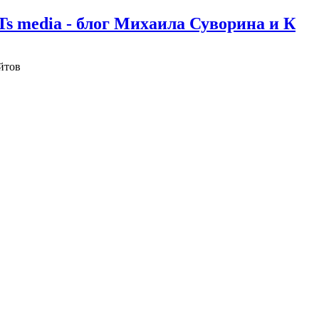
Ts media - блог Михаила Суворина и К
йтов