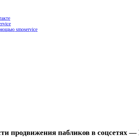
такте
rvice
омощью smoservice
ти продвижения пабликов в соцсетях —