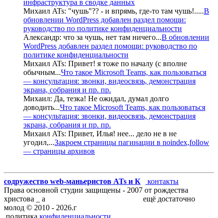
инфраструктура в сводке данных
Михаил ATs:
"чушь"?? - и впрямь, где-то там чушь!..
...
В
обновлении WordPress добавлен раздел помощи:
руководство по политике конфиденциальности
Александр:
что за чушь, нет там ничего
...
В обновлении
WordPress добавлен раздел помощи: руководство по
политике конфиденциальности
Михаил ATs:
Привет! я тоже по началу (с вполне
обычным
...
Что такое Microsoft Teams, как пользоваться
— консультация: звонки, видеосвязь, демонстрация
экрана, собрания и пр. пр.
Михаил:
Да, тезка! Не ожидал, думал долго
доводить
...
Что такое Microsoft Teams, как пользоваться
— консультация: звонки, видеосвязь, демонстрация
экрана, собрания и пр. пр.
Михаил ATs:
Привет, Илья! нее... дело не в не
угодил,
...
Закроем страницы пагинации в noindex,follow
— страницы архивов
содружество web-маньеристов ATs и К
°
контакты
Права основной студии защищены - 2007 от рождества
христова _ а
блог запросто с WordPress
ещё достаточно
молод ©
2010 -
2026
.г
политика
конфиденциальности