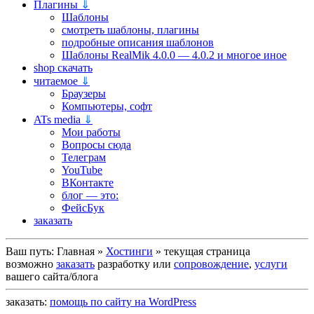
Плагины
⇓
Шаблоны
смотреть шаблоны, плагины
подробные описания шаблонов
Шаблоны RealMik 4.0.0 — 4.0.2 и многое иное
shop скачать
читаемое
⇓
Браузеры
Компьютеры, софт
ATs media
⇓
Мои работы
Вопросы сюда
Телеграм
YouTube
ВКонтакте
блог — это:
ФейсБук
заказать
Ваш путь:
Главная
»
Хостинги
»
текущая страница
возможно
заказать
разработку или
сопровождение
,
услуги
вашего сайта/блога
заказать:
помощь по сайту на WordPress