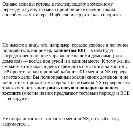
Однако если вы готовы к последующему возможному
переезду и суете, то смело приобретайте именно таким
способом — у хостера. И дёшево и сердито, как говорится.
Но имейте в виду, что, например, гораздо удобнее и логичнее
пользоваться, например,
кабинетом R01
– в нём будет
сосредоточено полное управление вашими доменами (или
доменом) — всегда под рукой и в едином месте. К тому же, вы
сможете хоть каждый день переходить с хостинга на хостинг, –
всё просто: зашли в личный кабинет r01 сменили NS сервера
и готово дело. Вы полноправный хозяин своих доменов, и не
зависите от прихотей хостеров. После смены NS-серверов вам
только останется
настроить новую площадку на новом
хостинге
(многие из них предлагают тестовый период) и ВСЁ
– тестируйте.
Не понравился хост, запросто сменили NS, и гуляйте куда
вздумается…