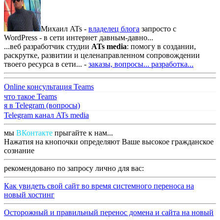
Михаил ATs -
владелец блога
запросто с
WordPress - в сети интернет давным-давно...
...веб разработчик студии
ATs media
: помогу в создании,
раскрутке, развитии и целенаправленном сопровождении
твоего ресурса в сети... -
заказы, вопросы...
разработка...
Online консультация Teams
что такое Teams
я в Telegram (вопросы)
Telegram канал ATs media
мы
ВКонтакте
прыгайте к нам...
Нажатия на кнопочки определяют Ваше высокое гражданское
сознание
рекомендовано по запросу лично для вас:
Как увидеть свой сайт во время системного переноса на
новый хостинг
Осторожный и правильный перенос домена и сайта на новый