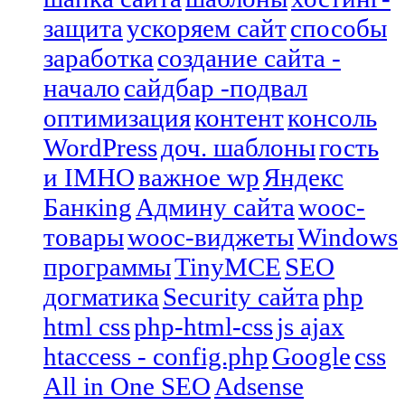
защита
ускоряем сайт
способы
заработка
создание сайта -
начало
сайдбар -подвал
оптимизация
контент
консоль
WordPress
доч. шаблоны
гость
и IMHO
важное wp
Яндекс
Банкing
Админу сайта
wooc-
товары
wooc-виджеты
Windows
программы
TinyMCE
SEO
догматика
Security сайта
php
html css
php-html-css
js ajax
htaccess - config.php
Google
css
All in One SEO
Adsense