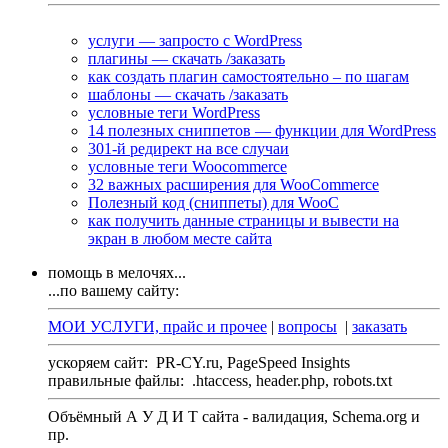
услуги — запросто с WordPress
плагины — скачать /заказать
как создать плагин самостоятельно – по шагам
шаблоны — скачать /заказать
условные теги WordPress
14 полезных сниппетов — функции для WordPress
301-й редирект на все случаи
условные теги Woocommerce
32 важных расширения для WooCommerce
Полезный код (сниппеты) для WooC
как получить данные страницы и вывести на
экран в любом месте сайта
помощь в мелочях...
...по вашему сайту:
МОИ УСЛУГИ, прайс и прочее
|
вопросы
|
заказать
ускоряем сайт:
PR-CY.ru, PageSpeed Insights
правильные файлы:
.htaccess, header.php, robots.txt
Объёмный А У Д И Т сайта - валидация,
Schema.org
и
пр.