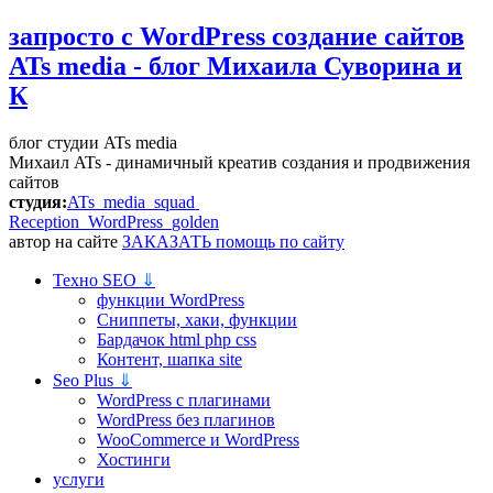
запросто с WordPress
создание сайтов
ATs media - блог Михаила Суворина и
К
блог студии ATs media
Михаил ATs - динамичный креатив создания и продвижения
сайтов
студия:
ATs media squad
Reception WordPress
golden
автор на сайте
ЗАКАЗАТЬ помощь по сайту
Техно SEO
⇓
функции WordPress
Сниппеты, хаки, функции
Бардачок html php css
Контент, шапка site
Seo Plus
⇓
WordPress c плагинами
WordPress без плагинов
WooCommerce и WordPress
Хостинги
услуги