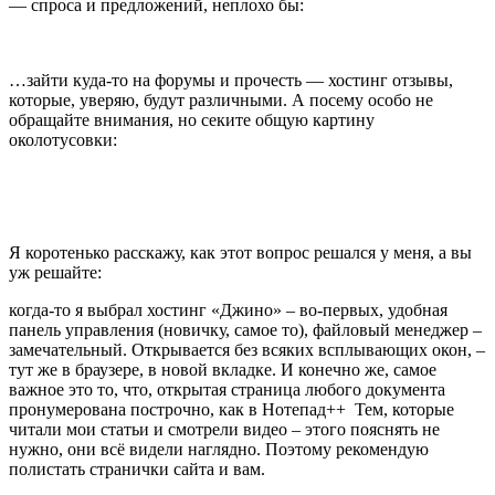
— спроса и предложений, неплохо бы:
…зайти куда-то на форумы и прочесть — хостинг отзывы,
которые, уверяю, будут различными. А посему особо не
обращайте внимания, но секите общую картину
околотусовки:
Я коротенько расскажу, как этот вопрос решался у меня, а вы
уж решайте:
когда-то я выбрал хостинг «Джино» – во-первых, удобная
панель управления (новичку, самое то), файловый менеджер –
замечательный. Открывается без всяких всплывающих окон, –
тут же в браузере, в новой вкладке. И конечно же, самое
важное это то, что, открытая страница любого документа
пронумерована построчно, как в Нотепад++ Тем, которые
читали мои статьи и смотрели видео – этого пояснять не
нужно, они всё видели наглядно. Поэтому рекомендую
полистать странички сайта и вам.