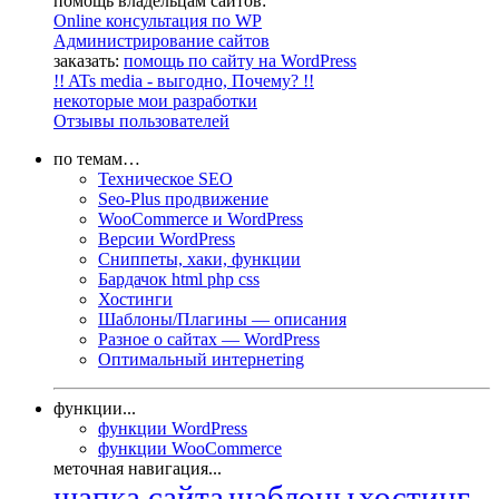
помощь владельцам сайтов:
Online консультация по WP
Администрирование сайтов
заказать:
помощь по сайту на WordPress
!! ATs media - выгодно, Почему? !!
некоторые мои разработки
Отзывы пользователей
по темам…
Техническое SEO
Seo-Plus продвижение
WooCommerce и WordPress
Версии WordPress
Сниппеты, хаки, функции
Бардачок html php css
Хостинги
Шаблоны/Плагины — описания
Разное о сайтах — WordPress
Оптимальный интернетing
функции...
функции WordPress
функции WooCommerce
меточная навигация...
шапка сайта
шаблоны
хостинг-