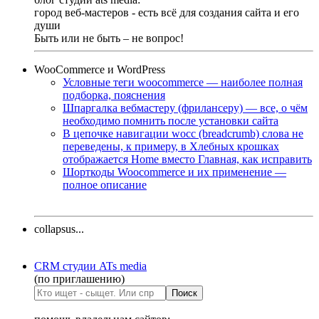
город веб-мастеров - есть всё для создания сайта и его
души
Быть или не быть – не вопрос!
WooCommerce и WordPress
Условные теги woocommerce — наиболее полная
подборка, пояснения
Шпаргалка вебмастеру (фрилансеру) — все, о чём
необходимо помнить после установки сайта
В цепочке навигации wocc (breadcrumb) слова не
переведены, к примеру, в Хлебных крошках
отображается Home вместо Главная, как исправить
Шорткоды Woocommerce и их применение —
полное описание
collapsus...
CRM студии ATs media
(по приглашению)