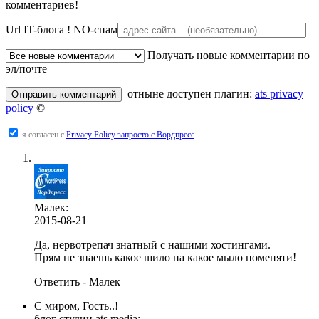
комментариев!
Url IT-блога !
NO-спам
Получать новые комментарии по
эл/почте
отныне доступен плагин:
ats privacy
policy
©
я согласен с
Privacy Policy запросто с Вордпресс
Малек:
2015-08-21
Да, нервотрепач знатный с нашими хостингами.
Прям не знаешь какое шило на какое мыло поменяти!
Ответить - Малек
С миром, Гость..!
блог студии ats media: