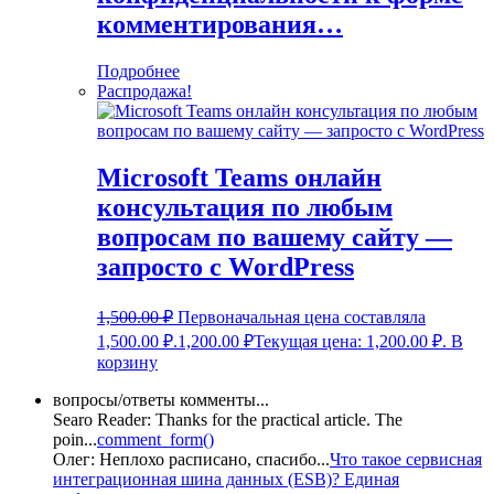
комментирования…
Подробнее
Распродажа!
Microsoft Teams онлайн
консультация по любым
вопросам по вашему сайту —
запросто с WordPress
1,500.00
₽
Первоначальная цена составляла
1,500.00 ₽.
1,200.00
₽
Текущая цена: 1,200.00 ₽.
В
корзину
вопросы/ответы комменты...
Searo Reader:
Thanks for the practical article. The
poin
...
comment_form()
Олег:
Неплохо расписано, спасибо
...
Что такое сервисная
интеграционная шина данных (ESB)? Единая