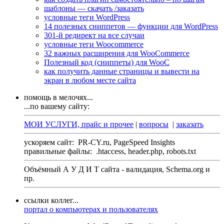
шаблоны — скачать /заказать
условные теги WordPress
14 полезных сниппетов — функции для WordPress
301-й редирект на все случаи
условные теги Woocommerce
32 важных расширения для WooCommerce
Полезный код (сниппеты) для WooC
как получить данные страницы и вывести на
экран в любом месте сайта
помощь в мелочях...
...по вашему сайту:
МОИ УСЛУГИ, прайс и прочее
|
вопросы
|
заказать
ускоряем сайт:
PR-CY.ru, PageSpeed Insights
правильные файлы:
.htaccess, header.php, robots.txt
Объёмный А У Д И Т сайта - валидация,
Schema.org
и
пр.
ссылки коллег...
портал о компьютерах и пользователях