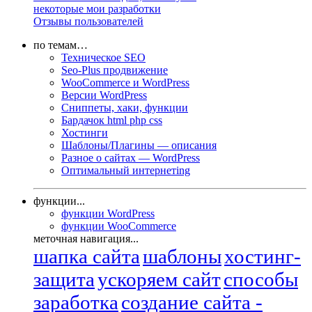
некоторые мои разработки
Отзывы пользователей
по темам…
Техническое SEO
Seo-Plus продвижение
WooCommerce и WordPress
Версии WordPress
Сниппеты, хаки, функции
Бардачок html php css
Хостинги
Шаблоны/Плагины — описания
Разное о сайтах — WordPress
Оптимальный интернетing
функции...
функции WordPress
функции WooCommerce
меточная навигация...
шапка сайта
шаблоны
хостинг-
защита
ускоряем сайт
способы
заработка
создание сайта -