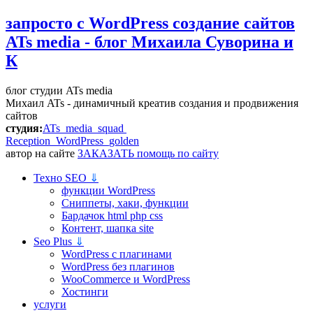
запросто с WordPress
создание сайтов
ATs media - блог Михаила Суворина и
К
блог студии ATs media
Михаил ATs - динамичный креатив создания и продвижения
сайтов
студия:
ATs media squad
Reception WordPress
golden
автор на сайте
ЗАКАЗАТЬ помощь по сайту
Техно SEO
⇓
функции WordPress
Сниппеты, хаки, функции
Бардачок html php css
Контент, шапка site
Seo Plus
⇓
WordPress c плагинами
WordPress без плагинов
WooCommerce и WordPress
Хостинги
услуги