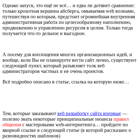
Однако запуск, это ещё не всё… и едва ли дотянет сравнение:
только крохотная вершина айсберга, омываемая web волнами,
путешествуя по которым, предстоит огромнейшая внутренняя
административная работа по целесообразному наполнению,
продвижению и управлению ресурсом в целом. Только тогда
получается что-то дельное и выгодное.
А посему для воплощения многих организационных идей, и
вообще, коли Вы не планируете вести сайт лично, существуют
следующий пункт, который разъясняет толк веб
администраторов частных и не очень проектов.
Всё подробно описано в статье, ссылка на которую ниже…
Тем, которые заказывают
веб разработку сайта впервые
—
полезно знать некоторые принципиальные нюансы
правил
общения
с мастеровыми web-интернетинга… пройдите по
якорной ссылке в следующей статье (в которой рассказано о
разновидностях шаблонов)