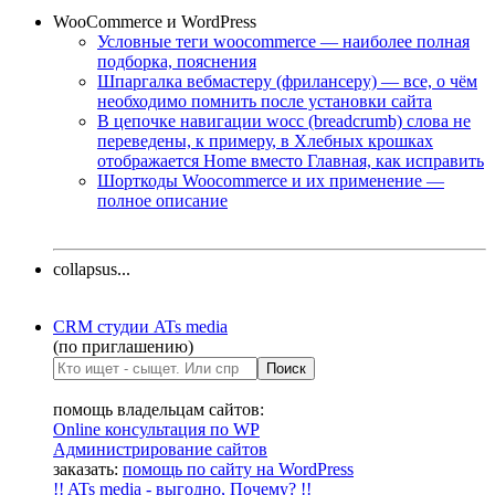
WooCommerce и WordPress
Условные теги woocommerce — наиболее полная
подборка, пояснения
Шпаргалка вебмастеру (фрилансеру) — все, о чём
необходимо помнить после установки сайта
В цепочке навигации wocc (breadcrumb) слова не
переведены, к примеру, в Хлебных крошках
отображается Home вместо Главная, как исправить
Шорткоды Woocommerce и их применение —
полное описание
collapsus...
CRM студии ATs media
(по приглашению)
помощь владельцам сайтов:
Online консультация по WP
Администрирование сайтов
заказать:
помощь по сайту на WordPress
!! ATs media - выгодно, Почему? !!