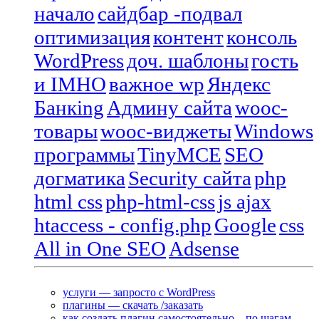
начало
сайдбар -подвал
оптимизация
контент
консоль
WordPress
доч. шаблоны
гость
и IMHO
важное wp
Яндекс
Банкing
Админу сайта
wooc-
товары
wooc-виджеты
Windows
программы
TinyMCE
SEO
догматика
Security сайта
php
html css
php-html-css
js ajax
htaccess - config.php
Google
css
All in One SEO
Adsense
услуги — запросто с WordPress
плагины — скачать /заказать
как создать плагин самостоятельно – по шагам