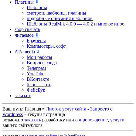
Плагины
⇓
Шаблоны
смотреть шаблоны, плагины
подробные описания шаблонов
Шаблоны RealMik 4.0.0 — 4.0.2 и многое иное
shop скачать
читаемое
⇓
Браузеры
Компьютеры, софт
ATs media
⇓
Мои работы
Вопросы сюда
Телеграм
YouTube
ВКонтакте
блог — это:
ФейсБук
заказать
Ваш путь:
Главная
»
Листок услуг сайта - Запросто с
Wordpress
»
текущая страница
возможно
заказать
разработку или
сопровождение
,
услуги
вашего сайта/блога