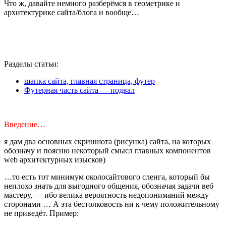
Что ж, давайте немного разберёмся в геометрике и
архитектурике сайта/блога и вообще…
Разделы статьи:
шапка сайта, главная страница, футер
Футерная часть сайта — подвал
Введение…
я дам два основных скриншота (рисунка) сайта, на которых
обозначу и поясню некоторый смысл главных компонентов
web архитектурных изысков)
…то есть тот минимум околосайтового сленга, который бы
неплохо знать для выгодного общения, обозначая задачи веб
мастеру, — ибо велика вероятность недопониманий между
сторонами … А эта бестолковость ни к чему положительному
не приведёт. Пример: