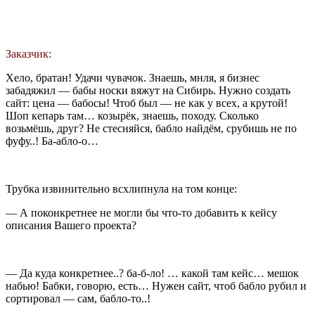
Заказчик:
Хело, братан! Удачи чувачок. Знаешь, мнля, я бизнес
забадяжил — бабы носки вяжут на Сибирь. Нужно создать
сайт: цена — бабосы! Чтоб был — не как у всех, а крутой!
Шоп кепарь там… козырёк, знаешь, походу. Сколько
возьмёшь, друг? Не стесняйся, бабло найдём, срубишь не по
фуфу..! Ба-абло-о…
Трубка извинительно всхлипнула на том конце:
— А поконкретнее не могли бы что-то добавить к кейсу
описания Вашего проекта?
— Да куда конкретнее..? ба-б-ло! … какой там кейс… мешок
набью! Бабки, говорю, есть… Нужен сайт, чтоб бабло рубил и
сортировал — сам, бабло-то..!