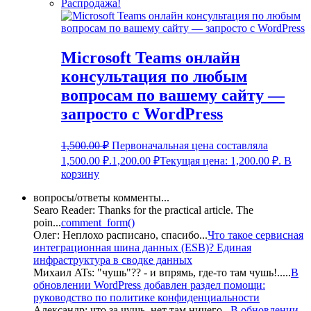
Распродажа!
Microsoft Teams онлайн
консультация по любым
вопросам по вашему сайту —
запросто с WordPress
1,500.00
₽
Первоначальная цена составляла
1,500.00 ₽.
1,200.00
₽
Текущая цена: 1,200.00 ₽.
В
корзину
вопросы/ответы комменты...
Searo Reader:
Thanks for the practical article. The
poin
...
comment_form()
Олег:
Неплохо расписано, спасибо
...
Что такое сервисная
интеграционная шина данных (ESB)? Единая
инфраструктура в сводке данных
Михаил ATs:
"чушь"?? - и впрямь, где-то там чушь!..
...
В
обновлении WordPress добавлен раздел помощи:
руководство по политике конфиденциальности
Александр:
что за чушь, нет там ничего
...
В обновлении