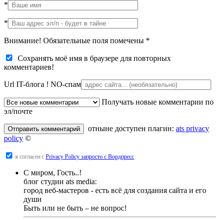
*
*
Внимание! Обязательные поля помечены
*
Сохранять моё имя в браузере для повторных
комментариев!
Url IT-блога !
NO-спам
Получать новые комментарии по
эл/почте
отныне доступен плагин:
ats privacy
policy
©
я согласен с
Privacy Policy запросто с Вордпресс
С миром, Гость..!
блог студии ats media:
город веб-мастеров - есть всё для создания сайта и его
души
Быть или не быть – не вопрос!