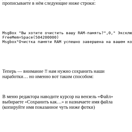
прописываете в нём следующие ниже строки:
MsgBox "Вы хотите очистить вашу RAM-память?",0," Эксклю
FreeMem=Space(504200000)

Msgbox"Очистка памяти RAM успешно завершена на вашем ко
Теперь — внимание !! нам нужно сохранить наши
наработки… но именно вот таким способом:
В меню редактора наводите курсор на вензель «Файл»
выбираете «Сохранить как…» и назначаете имя файла
(копируйте имя показанное чуть ниже фотки)