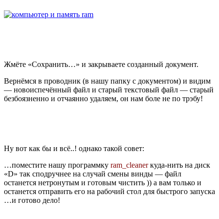
Жмёте «Сохранить…» и закрываете созданный документ.
Вернёмся в проводник (в нашу папку с документом) и видим
— новоиспечённый файл и старый текстовый файл — старый
безбоязненно и отчаянно удаляем, он нам боле не по трэбу!
Ну вот как бы и всё..! однако такой совет:
…поместите нашу программку
ram_cleaner
куда-нить на диск
«D» так сподручнее на случай смены винды — файл
останется нетронутым и готовым чистить )) а вам только и
останется отправить его на рабочий стол для быстрого запуска
…и готово дело!