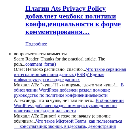
Плагин Ats Privacy Policy
добавляет чекбокс политики
конфиденциальности к форме
комментирования…
Подробнее
вопросы/ответы комменты...
Searo Reader:
Thanks for the practical article. The
poin
...
comment_form()
Олег:
Неплохо расписано, спасибо
...
Что такое сервисная
интеграционная шина данных (ESB)? Единая
инфраструктура в сводке данных
Михаил ATs:
"чушь"?? - и впрямь, где-то там чушь!..
...
В
обновлении WordPress добавлен раздел помощи:
руководство по политике конфиденциальности
Александр:
что за чушь, нет там ничего
...
В обновлении
WordPress добавлен раздел помощи: руководство по
политике конфиденциальности
Михаил ATs:
Привет! я тоже по началу (с вполне
обычным
...
Что такое Microsoft Teams, как пользоваться
— консультация: звонки, видеосвязь, демонстрация