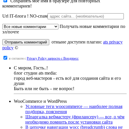
Сохранять моё имя в браузере для повторных
комментариев!
Url IT-блога !
NO-спам
Получать новые комментарии по
эл/почте
отныне доступен плагин:
ats privacy
policy
©
я согласен с
Privacy Policy запросто с Вордпресс
С миром, Гость..!
блог студии ats media:
город веб-мастеров - есть всё для создания сайта и его
души
Быть или не быть – не вопрос!
WooCommerce и WordPress
Условные теги woocommerce — наиболее полная
подборка, пояснения
Шпаргалка вебмастеру (фрилансеру) — все, о чём
необходимо помнить после установки сайта
В цепочке навигации wocc (breadcrumb) слова не