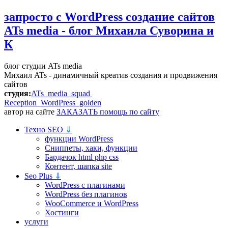
запросто с WordPress
создание сайтов
ATs media - блог Михаила Суворина и
К
блог студии ATs media
Михаил ATs - динамичный креатив создания и продвижения
сайтов
студия:
ATs media squad
Reception WordPress
golden
автор на сайте
ЗАКАЗАТЬ помощь по сайту
Техно SEO
⇓
функции WordPress
Сниппеты, хаки, функции
Бардачок html php css
Контент, шапка site
Seo Plus
⇓
WordPress c плагинами
WordPress без плагинов
WooCommerce и WordPress
Хостинги
услуги