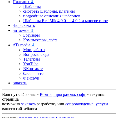
Плагины
⇓
Шаблоны
смотреть шаблоны, плагины
подробные описания шаблонов
Шаблоны RealMik 4.0.0 — 4.0.2 и многое иное
shop скачать
читаемое
⇓
Браузеры
Компьютеры, софт
ATs media
⇓
Мои работы
Вопросы сюда
Телеграм
YouTube
ВКонтакте
блог — это:
ФейсБук
заказать
Ваш путь:
Главная
»
Компы, программы, софт
»
текущая
страница
возможно
заказать
разработку или
сопровождение
,
услуги
вашего сайта/блога