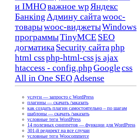
и IMHO
важное wp
Яндекс
Банкing
Админу сайта
wooc-
товары
wooc-виджеты
Windows
программы
TinyMCE
SEO
догматика
Security сайта
php
html css
php-html-css
js ajax
htaccess - config.php
Google
css
All in One SEO
Adsense
услуги — запросто с WordPress
плагины — скачать /заказать
как создать плагин самостоятельно – по шагам
шаблоны — скачать /заказать
условные теги WordPress
14 полезных сниппетов — функции для WordPress
301-й редирект на все случаи
условные теги Woocommerce