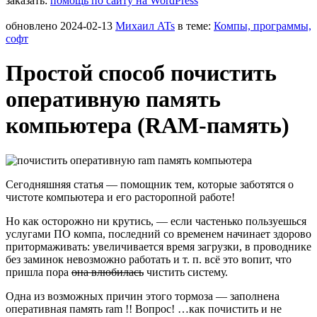
заказать:
помощь по сайту на WordPress
обновлено
2024-02-13
Михаил ATs
в теме:
Компы, программы,
софт
Простой способ почистить
оперативную память
компьютера (RAM-память)
Сегодняшняя статья — помощник тем, которые заботятся о
чистоте компьютера и его расторопной работе!
Но как осторожно ни крутись, — если частенько пользуешься
услугами ПО компа, последний со временем начинает здорово
притормаживать: увеличивается время загрузки, в проводнике
без заминок невозможно работать и т. п. всё это вопит, что
пришла пора
она влюбилась
чистить систему.
Одна из возможных причин этого тормоза — заполнена
оперативная память ram !! Вопрос! …как почистить и не