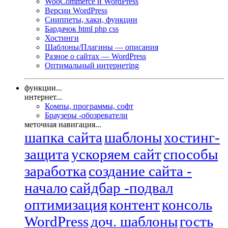
WooCommerce и WordPress
Версии WordPress
Сниппеты, хаки, функции
Бардачок html php css
Хостинги
Шаблоны/Плагины — описания
Разное о сайтах — WordPress
Оптимальный интернетing
функции...
интернет...
Компы, программы, софт
Браузеры -обозреватели
меточная навигация...
шапка сайта
шаблоны
хостинг-
защита
ускоряем сайт
способы
заработка
создание сайта -
начало
сайдбар -подвал
оптимизация
контент
консоль
WordPress
доч. шаблоны
гость