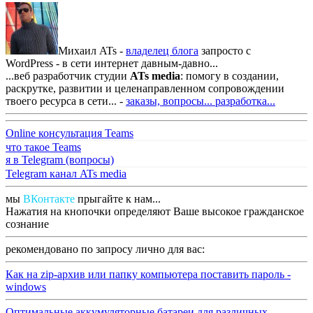
Михаил ATs -
владелец блога
запросто с
WordPress - в сети интернет давным-давно...
...веб разработчик студии
ATs media
: помогу в создании,
раскрутке, развитии и целенаправленном сопровождении
твоего ресурса в сети... -
заказы, вопросы...
разработка...
Online консультация Teams
что такое Teams
я в Telegram (вопросы)
Telegram канал ATs media
мы
ВКонтакте
прыгайте к нам...
Нажатия на кнопочки определяют Ваше высокое гражданское
сознание
рекомендовано по запросу лично для вас:
Как на zip-архив или папку компьютера поставить пароль -
windows
Оптимальные аккумуляторные батареи для различных