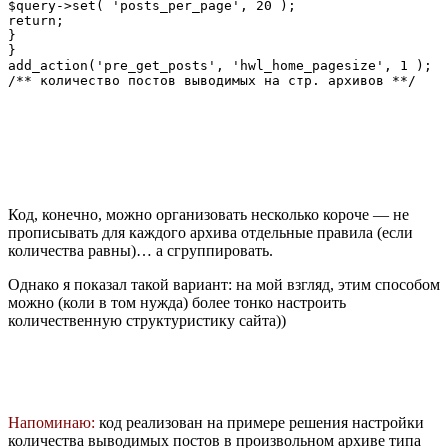
$query->set( 'posts_per_page', 20 );

return;

}

}

add_action('pre_get_posts', 'hwl_home_pagesize', 1 );

/** количество постов выводимых на стр. архивов **/
Код, конечно, можно организовать несколько короче — не
прописывать для каждого архива отдельные правила (если
количества равны)… а сгруппировать.
Однако я показал такой вариант: на мой взгляд, этим способом
можно (коли в том нужда) более тонко настроить
количественную структуристику сайта))
Напоминаю:
код реализован на примере решения настройки
количества выводимых постов в произвольном архиве типа