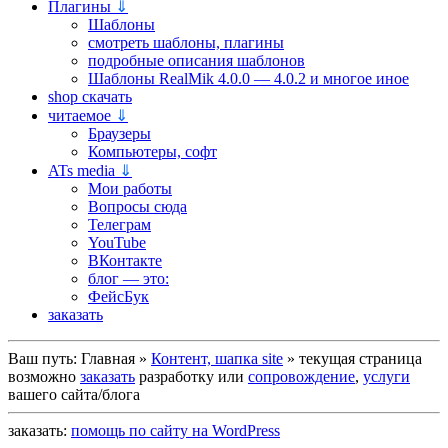
Плагины
⇓
Шаблоны
смотреть шаблоны, плагины
подробные описания шаблонов
Шаблоны RealMik 4.0.0 — 4.0.2 и многое иное
shop скачать
читаемое
⇓
Браузеры
Компьютеры, софт
ATs media
⇓
Мои работы
Вопросы сюда
Телеграм
YouTube
ВКонтакте
блог — это:
ФейсБук
заказать
Ваш путь:
Главная
»
Контент, шапка site
»
текущая страница
возможно
заказать
разработку или
сопровождение
,
услуги
вашего сайта/блога
заказать:
помощь по сайту на WordPress