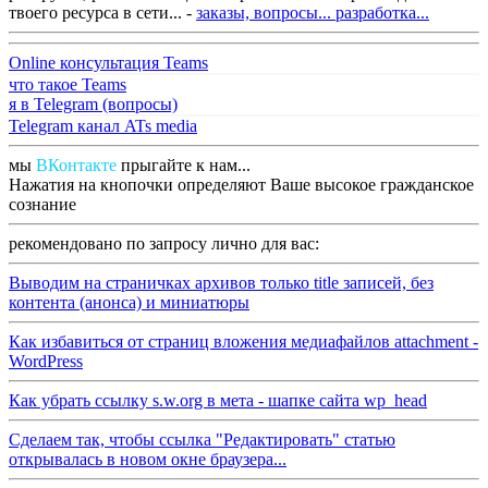
твоего ресурса в сети... -
заказы, вопросы...
разработка...
Online консультация Teams
что такое Teams
я в Telegram (вопросы)
Telegram канал ATs media
мы
ВКонтакте
прыгайте к нам...
Нажатия на кнопочки определяют Ваше высокое гражданское
сознание
рекомендовано по запросу лично для вас:
Выводим на страничках архивов только title записей, без
контента (анонса) и миниатюры
Как избавиться от страниц вложения медиафайлов attachment -
WordPress
Как убрать ссылку s.w.org в мета - шапке сайта wp_head
Сделаем так, чтобы ссылка "Редактировать" статью
открывалась в новом окне браузера...