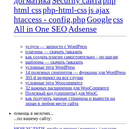
догматика
Security сайта
php
html css
php-html-css
js ajax
htaccess - config.php
Google
css
All in One SEO
Adsense
услуги — запросто с WordPress
плагины — скачать /заказать
как создать плагин самостоятельно – по шагам
шаблоны — скачать /заказать
условные теги WordPress
14 полезных сниппетов — функции для WordPress
301-й редирект на все случаи
условные теги Woocommerce
32 важных расширения для WooCommerce
Полезный код (сниппеты) для WooC
как получить данные страницы и вывести на
экран в любом месте сайта
помощь в мелочях...
...по вашему сайту:
МОИ УСЛУГИ, прайс и прочее
|
вопросы
|
заказать