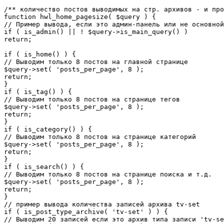
/** количество постов выводимых на стр. архивов - и про
function hwl_home_pagesize( $query ) {

// Пример вывода, если это админ-панель или не основной
if ( is_admin() || ! $query->is_main_query() )

return;

if ( is_home() ) {

// Выводим только 8 постов на главной странице

$query->set( 'posts_per_page', 8 );

return;

}

if ( is_tag() ) {

// Выводим только 8 постов на странице тегов

$query->set( 'posts_per_page', 8 );

return;

}

if ( is_category() ) {

// Выводим только 8 постов на странице категорий

$query->set( 'posts_per_page', 8 );

return;

}

if ( is_search() ) {

// Выводим только 8 постов на странице поиска и т.д.

$query->set( 'posts_per_page', 8 );

return;

}

// пример вывода количества записей архива tv-set

if ( is_post_type_archive( 'tv-set' ) ) {

// Выводим 20 записей если это архив типа записи 'tv-se