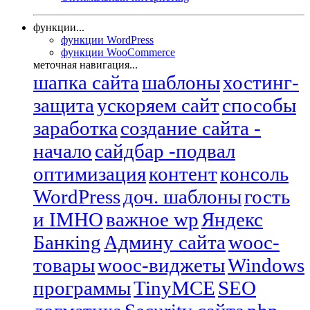
функции...
функции WordPress
функции WooCommerce
меточная навигация...
шапка сайта
шаблоны
хостинг-
защита
ускоряем сайт
способы
заработка
создание сайта -
начало
сайдбар -подвал
оптимизация
контент
консоль
WordPress
доч. шаблоны
гость
и IMHO
важное wp
Яндекс
Банкing
Админу сайта
wooc-
товары
wooc-виджеты
Windows
программы
TinyMCE
SEO