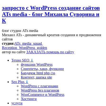
запросто с WordPress
создание сайтов
ATs media - блог Михаила Суворина и
К
блог студии ATs media
Михаил ATs - динамичный креатив создания и продвижения
сайтов
студия:
ATs media squad
Reception WordPress
golden
автор на сайте
ЗАКАЗАТЬ помощь по сайту
Техно SEO
⇓
функции WordPress
Сниппеты, хаки, функции
Бардачок html php css
Контент, шапка site
Seo Plus
⇓
WordPress c плагинами
WordPress без плагинов
WooCommerce и WordPress
Хостинги
услуги