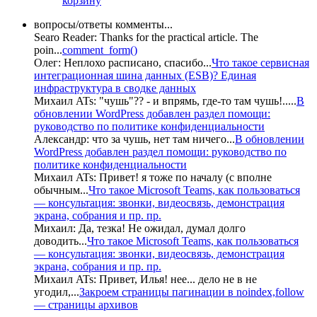
корзину
вопросы/ответы комменты...
Searo Reader:
Thanks for the practical article. The
poin
...
comment_form()
Олег:
Неплохо расписано, спасибо
...
Что такое сервисная
интеграционная шина данных (ESB)? Единая
инфраструктура в сводке данных
Михаил ATs:
"чушь"?? - и впрямь, где-то там чушь!..
...
В
обновлении WordPress добавлен раздел помощи:
руководство по политике конфиденциальности
Александр:
что за чушь, нет там ничего
...
В обновлении
WordPress добавлен раздел помощи: руководство по
политике конфиденциальности
Михаил ATs:
Привет! я тоже по началу (с вполне
обычным
...
Что такое Microsoft Teams, как пользоваться
— консультация: звонки, видеосвязь, демонстрация
экрана, собрания и пр. пр.
Михаил:
Да, тезка! Не ожидал, думал долго
доводить
...
Что такое Microsoft Teams, как пользоваться
— консультация: звонки, видеосвязь, демонстрация
экрана, собрания и пр. пр.
Михаил ATs:
Привет, Илья! нее... дело не в не
угодил,
...
Закроем страницы пагинации в noindex,follow
— страницы архивов