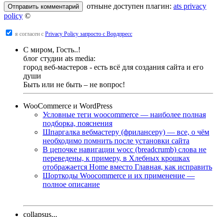
отныне доступен плагин:
ats privacy
policy
©
я согласен с
Privacy Policy запросто с Вордпресс
С миром, Гость..!
блог студии ats media:
город веб-мастеров - есть всё для создания сайта и его
души
Быть или не быть – не вопрос!
WooCommerce и WordPress
Условные теги woocommerce — наиболее полная
подборка, пояснения
Шпаргалка вебмастеру (фрилансеру) — все, о чём
необходимо помнить после установки сайта
В цепочке навигации wocc (breadcrumb) слова не
переведены, к примеру, в Хлебных крошках
отображается Home вместо Главная, как исправить
Шорткоды Woocommerce и их применение —
полное описание
collapsus...