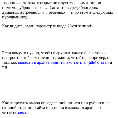
«tv-set» — это тем, которые пользуются своими типами…
помимо рубрик и тегов… (хотя это в среде блогеров,
думается, встречается оч. реденько — и об этом в следующих
публикациях)…
Как видите, задан параметр вывода 20-ти записей…
Если кому-то нужно, чтобы в архивах как-то более тонко
настроить отображение информации, читайте, например, о
том, как
вывести в архиве одни только тайтлы (title) статей
и
т.п
Как запретить вывод определённой записи или рубрики на
главной странице сайта или поста в каком-то архиве..?
читайте
здесь
.