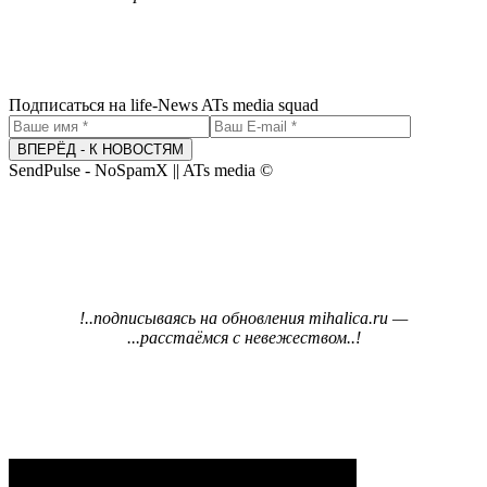
Подписаться на life-News ATs media squad
ВПЕРЁД - К НОВОСТЯМ
SendPulse - NoSpamX || ATs media ©
!..подписываясь на обновления
mihalica.ru
—
...расстаёмся с невежеством..!