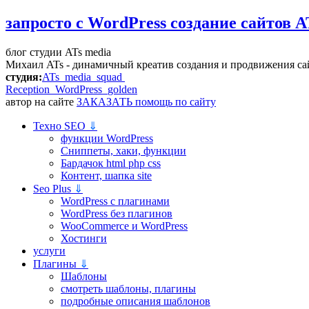
запросто с WordPress
создание сайтов A
блог студии ATs media
Михаил ATs - динамичный креатив создания и продвижения са
студия:
ATs media squad
Reception WordPress
golden
автор на сайте
ЗАКАЗАТЬ помощь по сайту
Техно SEO
⇓
функции WordPress
Сниппеты, хаки, функции
Бардачок html php css
Контент, шапка site
Seo Plus
⇓
WordPress c плагинами
WordPress без плагинов
WooCommerce и WordPress
Хостинги
услуги
Плагины
⇓
Шаблоны
смотреть шаблоны, плагины
подробные описания шаблонов