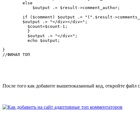
        else

            $output .= $result->comment_author;

        if ($comment) $output .= "(".$result->comments_
        $output .= "</div></div>";

          $count=$count-1;

          }

          $output .= "</div>";

          echo $output;

}

//ФИНАЛ ТОП
После того как добавите вышепоказанный код, откройте файл 