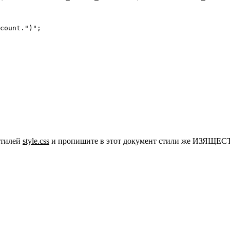
count.")";

стилей
style.css
и пропишите в этот документ стили же ИЗЯЩЕС