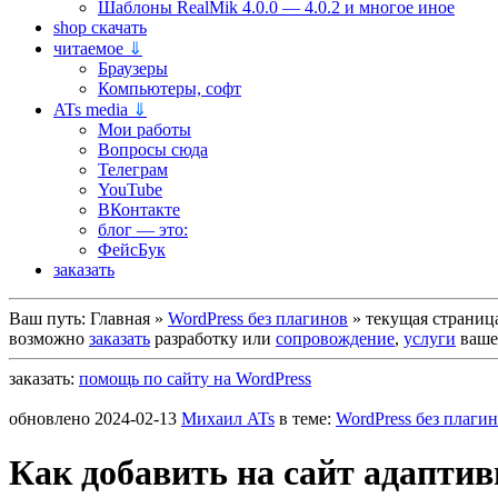
Шаблоны RealMik 4.0.0 — 4.0.2 и многое иное
shop скачать
читаемое
⇓
Браузеры
Компьютеры, софт
ATs media
⇓
Мои работы
Вопросы сюда
Телеграм
YouTube
ВКонтакте
блог — это:
ФейсБук
заказать
Ваш путь:
Главная
»
WordPress без плагинов
»
текущая страниц
возможно
заказать
разработку или
сопровождение
,
услуги
вашег
заказать:
помощь по сайту на WordPress
обновлено
2024-02-13
Михаил ATs
в теме:
WordPress без плаги
Как добавить на сайт адаптив