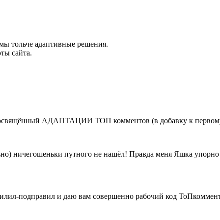
имы тольче адаптивные решения.
ты сайта.
т посвящённый АДАПТАЦИИ ТОП комментов (в добавку к первому
ьно) ничегошеньки путного не нашёл! Правда меня Яшка упорно 
дпилил-подправил и даю вам совершенно рабочий код ТоПкоммент