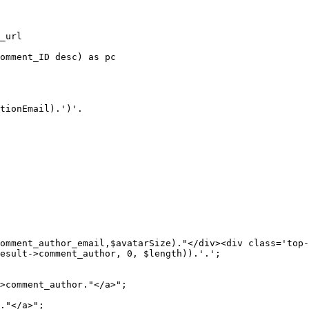
_url

omment_ID desc) as pc

tionEmail).')'.

omment_author_email,$avatarSize)."</div><div class='top-
esult->comment_author, 0, $length)).'.';

>comment_author."</a>";

."</a>";
