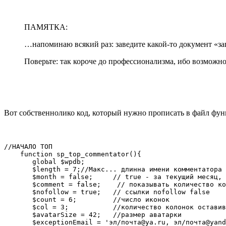
ПАМЯТКА:
…напоминаю всякий раз: заведите какой-то документ «з
Поверьте: так короче до профессионализма, ибо возможн
Вот собственнолико код, который нужно прописать в файл фу
//НАЧАЛО ТОП

    function sp_top_commentator(){

       global $wpdb;

       $length = 7;//Макс... длинна имени комментатора 
       $month = false;     // true - за текущий месяц, 
       $comment = false;    // показывать количество ко
       $nofollow = true;   // ссылки nofollow false

       $count = 6;         //число иконок

       $col = 3;           //количество колонок оставив
       $avatarSize = 42;   //размер аватарки

       $exceptionEmail = 'эл/почта@ya.ru, эл/почта@yand