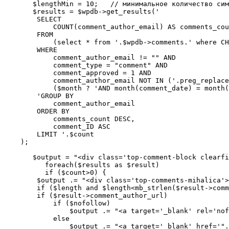
       $lengthMin = 10;   // минимальное количество сим
       $results = $wpdb->get_results('

        SELECT

            COUNT(comment_author_email) AS comments_cou
        FROM

            (select * from '.$wpdb->comments.' where CH
        WHERE

            comment_author_email != "" AND

            comment_type = "comment" AND

            comment_approved = 1 AND

            comment_author_email NOT IN ('.preg_replace
            ($month ? 'AND month(comment_date) = month(
        'GROUP BY

            comment_author_email

        ORDER BY

            comments_count DESC,

            comment_ID ASC

        LIMIT '.$count

    );

       $output = "<div class='top-comment-block clearfi
          foreach($results as $result)

          if ($count>0) {

        $output .= "<div class='top-comments-mihalica'>
        if ($length and $length<mb_strlen($result->comm
        if ($result->comment_author_url)

            if ($nofollow)

                $output .= "<a target='_blank' rel='nof
            else

                $output .= "<a target='_blank' href='".