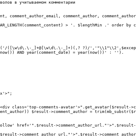
волов в учитываемом комментарии

nt, comment_author_email, comment_author, comment_author
AR_LENGTH(comment_content) > '. $lengthMin .' order by c
('/([\w\d\.\-_]+@[\w\d\.\-_]+)(,? ?)/','"\\1"\\2',$excep
now()) AND year(comment_date) = year(now())' : '').

x'>";

<div class='top-comments-avatar'>".get_avatar($result->c
ent_author)) $result->comment_author = trim(mb_substr($r
ollow' href='".$result->comment_author_url."'>".$result-
$result->comment_author_url."'>".$result->comment_author