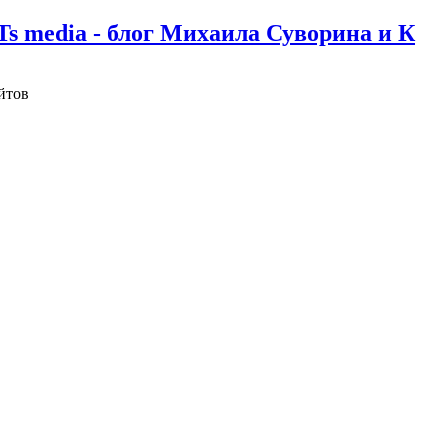
Ts media - блог Михаила Суворина и К
йтов