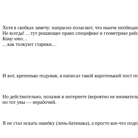
Хотя в скобках замечу: напрасно полагают, что нынче необход
Не всегда! …тут решающее право специфике и геометрике рабо
Кому что
…
…как толкуют старики…
И вот, крепенько подумав, я написал такой коротенький пос
Но действительно, полазив в интернете (вероятно не внимател
но тот увы — нерабочий.
Я не стал искать ошибку (лень-батюшка), а просто кое-что по