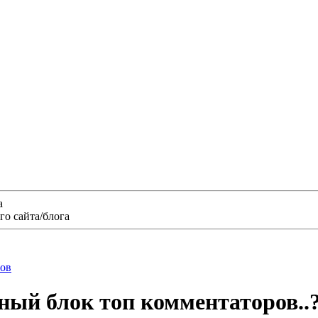
а
о сайта/блога
нов
ный блок топ комментаторов..