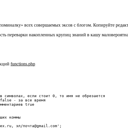
апоминалку» всех совершаемых эксов с блогом. Копируйте реда
ость переварки накопленных крупиц знаний в кашу маловероятна
нкций
functions.php
в символах, если стоит 0, то имя не обрезается

false - за все время

мментариев true

ших коммы

ex.ru, эл/почта@gmail.com';
