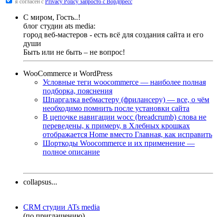
я согласен с
Privacy Policy запросто с Вордпресс
С миром, Гость..!
блог студии ats media:
город веб-мастеров - есть всё для создания сайта и его
души
Быть или не быть – не вопрос!
WooCommerce и WordPress
Условные теги woocommerce — наиболее полная
подборка, пояснения
Шпаргалка вебмастеру (фрилансеру) — все, о чём
необходимо помнить после установки сайта
В цепочке навигации wocc (breadcrumb) слова не
переведены, к примеру, в Хлебных крошках
отображается Home вместо Главная, как исправить
Шорткоды Woocommerce и их применение —
полное описание
collapsus...
CRM студии ATs media
(по приглашению)