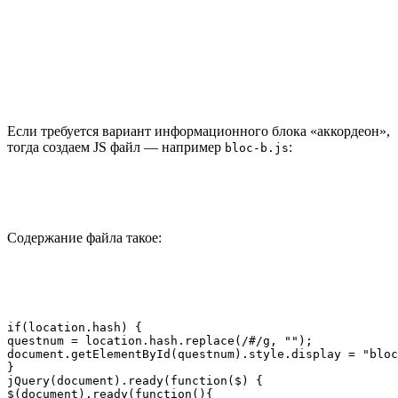
Если требуется вариант информационного блока «аккордеон»,
тогда создаем JS файл — например
:
bloc-b.js
Содержание файла такое:
if(location.hash) {

questnum = location.hash.replace(/#/g, "");

document.getElementById(questnum).style.display = "bloc
}

jQuery(document).ready(function($) {

$(document).ready(function(){
