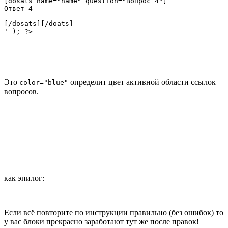
[dosats name="name" question="Вопрос 4"]

Ответ 4

[/dosats][/doats]

' ); ?>
Это
определит цвет активной области ссылок
color="blue"
вопросов.
как эпилог:
Если всё повторите по инструкции правильно (без ошибок) то
у вас блоки прекрасно заработают тут же после правок!