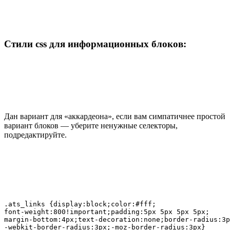
Стили css для информационных блоков:
Дан вариант для «аккардеона», если вам симпатичнее простой
вариант блоков — уберите ненужные селекторы,
подредактируйте.
.ats_links {display:block;color:#fff;

font-weight:800!important;padding:5px 5px 5px 5px;

margin-bottom:4px;text-decoration:none;border-radius:3p
-webkit-border-radius:3px;-moz-border-radius:3px}
