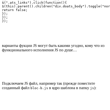
$(".ats_links").click(function(){

$(this).parent().children("div.doats_body").toggle("nor
return false;

});

});

});
варианты фукции JS могут быть какими угодно, кому что из
функционального исполнения JS по душе…
Подключаем JS файл, например так (прежде поместите
созданный файл
в ядро шаблона в папку
):
bloc-b.js
js