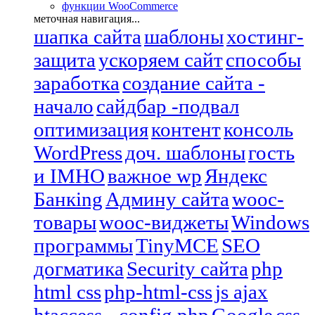
функции WooCommerce
меточная навигация...
шапка сайта
шаблоны
хостинг-
защита
ускоряем сайт
способы
заработка
создание сайта -
начало
сайдбар -подвал
оптимизация
контент
консоль
WordPress
доч. шаблоны
гость
и IMHO
важное wp
Яндекс
Банкing
Админу сайта
wooc-
товары
wooc-виджеты
Windows
программы
TinyMCE
SEO
догматика
Security сайта
php
html css
php-html-css
js ajax
htaccess - config.php
Google
css