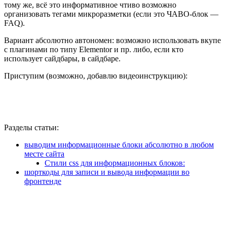
тому же, всё это информативное чтиво возможно
организовать тегами микроразметки (если это ЧАВО-блок —
FAQ).
Вариант абсолютно автономен: возможно использовать вкупе
с плагинами по типу Elementor и пр. либо, если кто
использует сайдбары, в сайдбаре.
Приступим (возможно, добавлю видеоинструкцию):
Разделы статьи:
выводим информационные блоки абсолютно в любом
месте сайта
Стили css для информационных блоков:
шорткоды для записи и вывода информации во
фронтенде