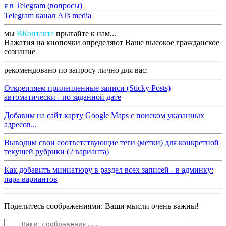
я в Telegram (вопросы)
Telegram канал ATs media
мы
ВКонтакте
прыгайте к нам...
Нажатия на кнопочки определяют Ваше высокое гражданское
сознание
рекомендовано по запросу лично для вас:
Открепляем прилепленные записи (Sticky Posts)
автоматически - по заданной дате
Добавим на сайт карту Google Maps с поиском указанных
адресов...
Выводим свои соответствующие теги (метки) для конкретной
текущей рубрики (2 варианта)
Как добавить миниатюру в раздел всех записей - в админку:
пара вариантов
Поделитесь соображениями: Ваши мысли очень важны!