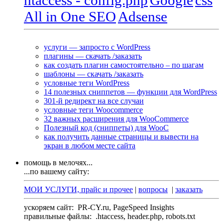
All in One SEO
Adsense
услуги — запросто с WordPress
плагины — скачать /заказать
как создать плагин самостоятельно – по шагам
шаблоны — скачать /заказать
условные теги WordPress
14 полезных сниппетов — функции для WordPress
301-й редирект на все случаи
условные теги Woocommerce
32 важных расширения для WooCommerce
Полезный код (сниппеты) для WooC
как получить данные страницы и вывести на
экран в любом месте сайта
помощь в мелочях...
...по вашему сайту:
МОИ УСЛУГИ, прайс и прочее
|
вопросы
|
заказать
ускоряем сайт:
PR-CY.ru, PageSpeed Insights
правильные файлы:
.htaccess, header.php, robots.txt