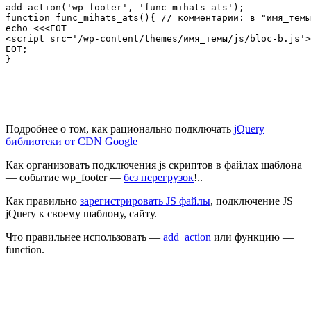
add_action('wp_footer', 'func_mihats_ats');

function func_mihats_ats(){ // комментарии: в "имя_темы
echo <<<EOT

<script src='/wp-content/themes/имя_темы/js/bloc-b.js'>
EOT;

}
Подробнее о том, как рационально подключать
jQuery
библиотеки от CDN Google
Как организовать подключения js скриптов в файлах шаблона
— событие wp_footer —
без перегрузок
!..
Как правильно
зарегистрировать JS файлы
, подключение JS
jQuery к своему шаблону, сайту.
Что правильнее использовать —
add_action
или функцию —
function.