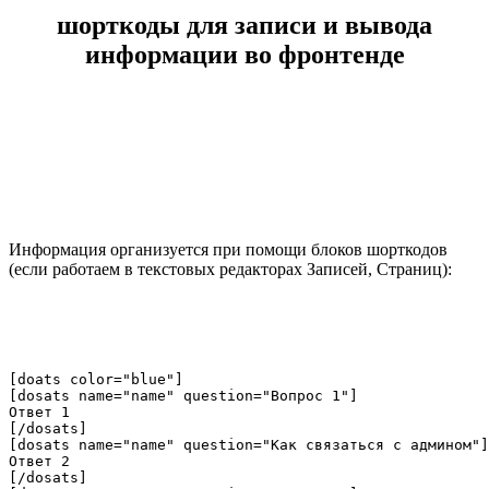
шорткоды для записи и вывода
информации во фронтенде
Информация организуется при помощи блоков шорткодов
(если работаем в текстовых редакторах Записей, Страниц):
[doats color="blue"]

[dosats name="name" question="Вопрос 1"]

Ответ 1

[/dosats]

[dosats name="name" question="Как связаться с админом"]

Ответ 2

[/dosats]
