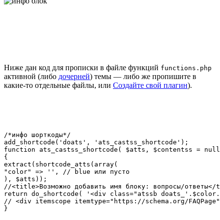
Ниже дан код для прописки в файле функций
functions.php
активной (либо
дочерней
) темы — либо же пропишите в
какие-то отдельные файлы, или
Создайте свой плагин
).
/*инфо шорткоды*/

add_shortcode('doats', 'ats_castss_shortcode');

function ats_castss_shortcode( $atts, $contentss = null
{

extract(shortcode_atts(array(

"color" => '', // blue или пусто

), $atts));

//<title>Возможно добавить имя блоку: вопросы/ответы</t
return do_shortcode( '<div class="atssb doats_'.$color.
// <div itemscope itemtype="https://schema.org/FAQPage"
}
