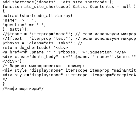
add_shortcode('dosats', 'ats_site_shortcode');

function ats_site_shortcode( $atts, $contentss = null )

{

extract(shortcode_atts(array(

"name" => ' ',

"question" => ' ',

), $atts));

//$fname = 'itemprop="name"'; // если используем микрор
//$ftext = 'itemprop="text"'; // если используем микрор
$fboxss = 'class="ats_links"'; //

return do_shortcode( '<div>

<a href="#'.$name.'" '.$fboxss.' >'.$question.'</a>

<div class="doats_body" id="'.$name.'" name="'.$name.'"
</div>');

/* Вариант микроразметки - пример:

<div style="display:none" itemscope itemprop="mainEntit
<div style="display:none" itemscope itemprop="acceptedA
*/

}

/*инфо шорткоды*/