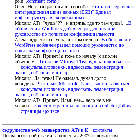
poin
...
comment_form()
Олег:
Неплохо расписано, спасибо
...
Что такое сервисная
интеграционная шина данных (ESB)? Единая
инфраструктура в сводке данных
Михаил ATs:
"чушь"?? - и впрямь, где-то там чушь!..
...
В
обновлении WordPress добавлен раздел помощи:
руководство по политике конфиденциальности
Александр:
что за чушь, нет там ничего
...
В обновлении
WordPress добавлен раздел помощи: руководство по
политике конфиденциальности
Михаил ATs:
Привет! я тоже по началу (с вполне
обычным
...
Что такое Microsoft Teams, как пользоваться
— консультация: звонки, видеосвязь, демонстрация
экрана, собрания и пр. пр.
Михаил:
Да, тезка! Не ожидал, думал долго
доводить
...
Что такое Microsoft Teams, как пользоваться
— консультация: звонки, видеосвязь, демонстрация
экрана, собрания и пр. пр.
Михаил ATs:
Привет, Илья! нее... дело не в не
угодил,
...
Закроем страницы пагинации в noindex,follow
— страницы архивов
содружество web-маньеристов ATs и К
°
контакты
Права основной студии защищены - 2007 от рождества