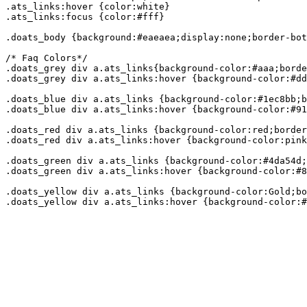
.ats_links:hover {color:white}

.ats_links:focus {color:#fff}

.doats_body {background:#eaeaea;display:none;border-bot
/* Faq Colors*/

.doats_grey div a.ats_links{background-color:#aaa;borde
.doats_grey div a.ats_links:hover {background-color:#dd
.doats_blue div a.ats_links {background-color:#1ec8bb;b
.doats_blue div a.ats_links:hover {background-color:#91
.doats_red div a.ats_links {background-color:red;border
.doats_red div a.ats_links:hover {background-color:pink
.doats_green div a.ats_links {background-color:#4da54d;
.doats_green div a.ats_links:hover {background-color:#8
.doats_yellow div a.ats_links {background-color:Gold;bo
.doats_yellow div a.ats_links:hover {background-color: