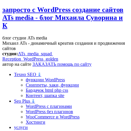
запросто с WordPress
создание сайтов
ATs media - блог Михаила Суворина и
К
блог студии ATs media
Михаил ATs - динамичный креатив создания и продвижения
сайтов
студия:
ATs media squad
Reception WordPress
golden
автор на сайте
ЗАКАЗАТЬ помощь по сайту
Техно SEO
⇓
функции WordPress
Сниппеты, хаки, функции
Бардачок html php css
Контент, шапка site
Seo Plus
⇓
WordPress c плагинами
WordPress без плагинов
WooCommerce и WordPress
Хостинги
услуги