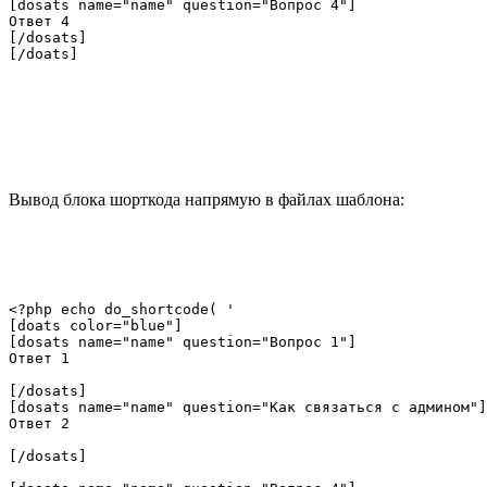
[dosats name="name" question="Вопрос 4"]

Ответ 4

[/dosats]

[/doats]
Вывод блока шорткода напрямую в файлах шаблона:
<?php echo do_shortcode( '

[doats color="blue"]

[dosats name="name" question="Вопрос 1"]

Ответ 1

[/dosats]

[dosats name="name" question="Как связаться с админом"]

Ответ 2

[/dosats]
