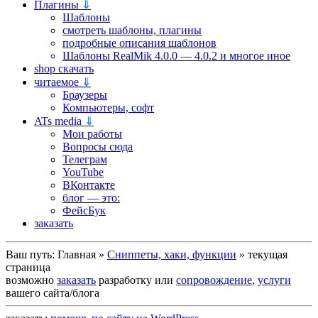
Плагины
⇓
Шаблоны
смотреть шаблоны, плагины
подробные описания шаблонов
Шаблоны RealMik 4.0.0 — 4.0.2 и многое иное
shop скачать
читаемое
⇓
Браузеры
Компьютеры, софт
ATs media
⇓
Мои работы
Вопросы сюда
Телеграм
YouTube
ВКонтакте
блог — это:
ФейсБук
заказать
Ваш путь:
Главная
»
Сниппеты, хаки, функции
»
текущая
страница
возможно
заказать
разработку или
сопровождение
,
услуги
вашего сайта/блога