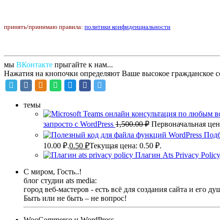
принять/принимаю правила:
политики конфиденциальности
мы
ВКонтакте
прыгайте к нам...
Нажатия на кнопочки определяют Ваше высокое гражданское с
темы
запросто с WordPress
1,500.00
₽
Первоначальная цена
Подб
10.00 ₽.
0.50
₽
Текущая цена: 0.50 ₽.
Плагин Ats Privacy Poli
С миром, Гость..!
блог студии ats media:
город веб-мастеров - есть всё для создания сайта и его ду
Быть или не быть – не вопрос!
WooCommerce и WordPress