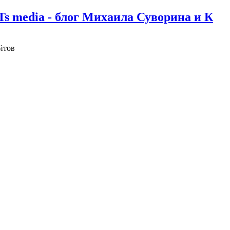
Ts media - блог Михаила Суворина и К
йтов