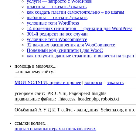
услуги — запросто с WordPress
плагины — скачать /заказать
как создать плагин самостоятельно – по шагам
шаблоны — скачать /заказать
условные теги WordPress
14 полезных сниппетов — функции для WordPress
301-й редирект на все случаи
условные теги Woocommerce
32 важных расширения для WooCommerce
Полезный код (сниппеты) для WooC
как получить данные страницы и вывести на экран 
помощь в мелочях...
...по вашему сайту:
МОИ УСЛУГИ, прайс и прочее
|
вопросы
|
заказать
ускоряем сайт:
PR-CY.ru, PageSpeed Insights
правильные файлы:
.htaccess, header.php, robots.txt
Объёмный А У Д И Т сайта - валидация,
Schema.org
и пр.
ссылки коллег...
портал о компьютерах и пользователях