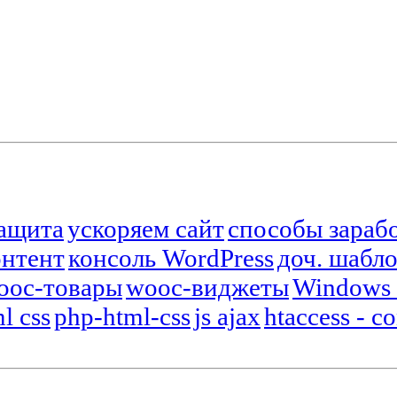
защита
ускоряем сайт
способы зараб
онтент
консоль WordPress
доч. шабл
ooc-товары
wooc-виджеты
Windows
l css
php-html-css
js ajax
htaccess - c