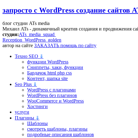
запросто с WordPress
создание сайтов A
блог студии ATs media
Михаил ATs - динамичный креатив создания и продвижения са
студия:
ATs media squad
Reception WordPress
golden
автор на сайте
ЗАКАЗАТЬ помощь по сайту
Техно SEO
⇓
функции WordPress
Сниппеты, хаки, функции
Бардачок html php css
Контент, шапка site
Seo Plus
⇓
WordPress c плагинами
WordPress без плагинов
WooCommerce и WordPress
Хостинги
услуги
Плагины
⇓
Шаблоны
смотреть шаблоны, плагины
подробные описания шаблонов