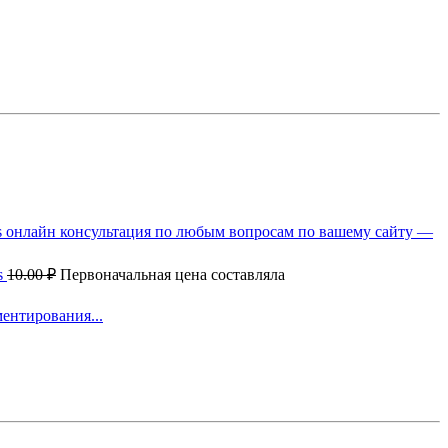
ms онлайн консультация по любым вопросам по вашему сайту —
s
10.00
₽
Первоначальная цена составляла
ентирования...