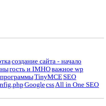
отка
создание сайта - начало
оны
гость и IMHO
важное wp
 программы
TinyMCE
SEO
onfig.php
Google
css
All in One SEO