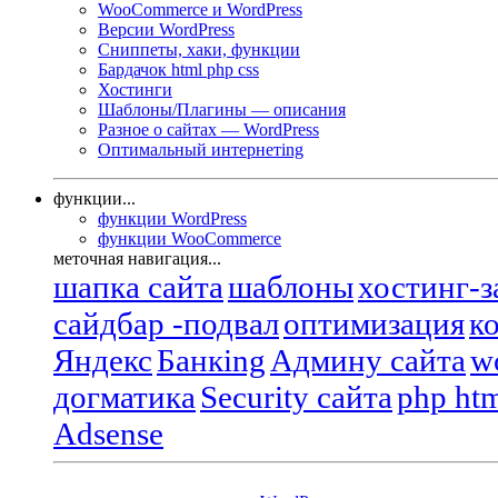
WooCommerce и WordPress
Версии WordPress
Сниппеты, хаки, функции
Бардачок html php css
Хостинги
Шаблоны/Плагины — описания
Разное о сайтах — WordPress
Оптимальный интернетing
функции...
функции WordPress
функции WooCommerce
меточная навигация...
шапка сайта
шаблоны
хостинг-
сайдбар -подвал
оптимизация
к
Яндекс
Банкing
Админу сайта
w
догматика
Security сайта
php htm
Adsense