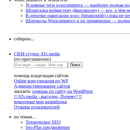
Условные теги woocommerce — наиболее полная по
Шпаргалка вебмастеру (фрилансеру) — все, о чём н
В цепочке навигации wocc (breadcrumb) слова не п
Шорткоды Woocommerce и их применение — полно
collapsus...
CRM студии ATs media
(по приглашению)
помощь владельцам сайтов:
Online консультация по WP
Администрирование сайтов
заказать:
помощь по сайту на WordPress
!! ATs media - выгодно, Почему? !!
некоторые мои разработки
Отзывы пользователей
по темам…
Техническое SEO
Seo-Plus продвижение