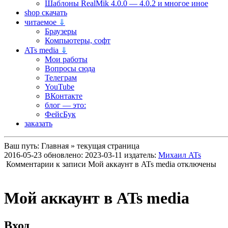
Шаблоны RealMik 4.0.0 — 4.0.2 и многое иное
shop скачать
читаемое
⇓
Браузеры
Компьютеры, софт
ATs media
⇓
Мои работы
Вопросы сюда
Телеграм
YouTube
ВКонтакте
блог — это:
ФейсБук
заказать
Ваш путь:
Главная
»
текущая страница
2016-05-23
обновлено:
2023-03-11
издатель:
Михаил ATs
Комментарии
к записи Мой аккаунт в ATs media
отключены
Мой аккаунт в ATs media
Вход