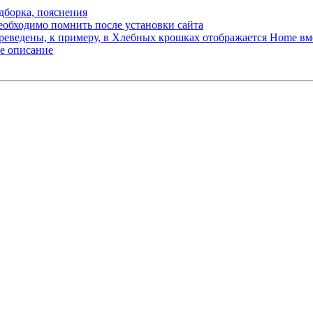
дборка, пояснения
еобходимо помнить после установки сайта
ереведены, к примеру, в Хлебных крошках отображается Home вме
е описание