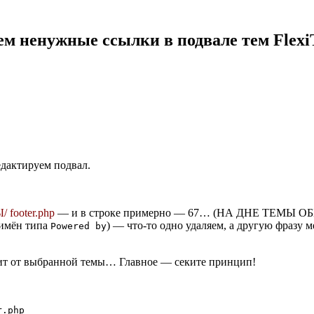
м ненужные ссылки в подвале тем Flex
едактируем подвал.
 footer.php
— и в строке примерно — 67… (НА ДНЕ ТЕМЫ 
 имён типа
) — что-то одно удаляем, а другую фразу 
Powered by
исит от выбранной темы… Главное — секите принцип!
r.php