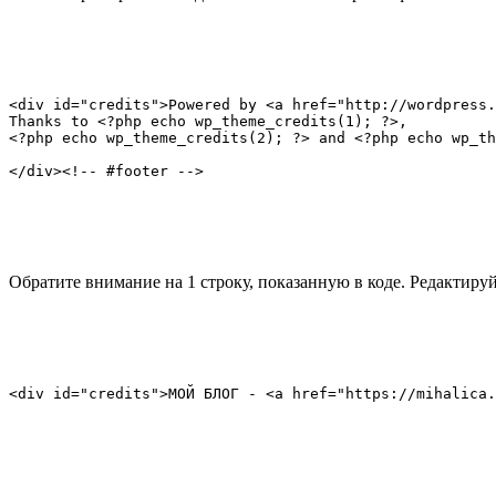
<div id="credits">Powered by <a href="http://wordpress.
Thanks to <?php echo wp_theme_credits(1); ?>, 

<?php echo wp_theme_credits(2); ?> and <?php echo wp_th
</div><!-- #footer -->
Обратите внимание на 1 строку, показанную в коде. Редактируй
<div id="credits">МОЙ БЛОГ - <a href="https://mihalica.