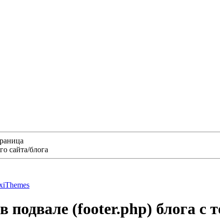
траница
о сайта/блога
xiThemes
подвале (footer.php) блога с 