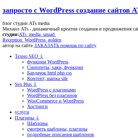
запросто с WordPress
создание сайтов A
блог студии ATs media
Михаил ATs - динамичный креатив создания и продвижения са
студия:
ATs media squad
Reception WordPress
golden
автор на сайте
ЗАКАЗАТЬ помощь по сайту
Техно SEO
⇓
функции WordPress
Сниппеты, хаки, функции
Бардачок html php css
Контент, шапка site
Seo Plus
⇓
WordPress c плагинами
WordPress без плагинов
WooCommerce и WordPress
Хостинги
услуги
Плагины
⇓
Шаблоны
смотреть шаблоны, плагины
подробные описания шаблонов