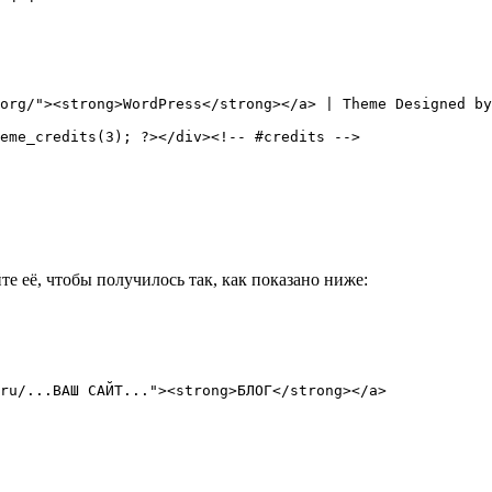
org/"><strong>WordPress</strong></a> | Theme Designed by
eme_credits(3); ?></div><!-- #credits -->

те её, чтобы получилось так, как показано ниже:
ru/...ВАШ САЙТ..."><strong>БЛОГ</strong></a>