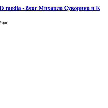
Ts media - блог Михаила Суворина и К
йтов