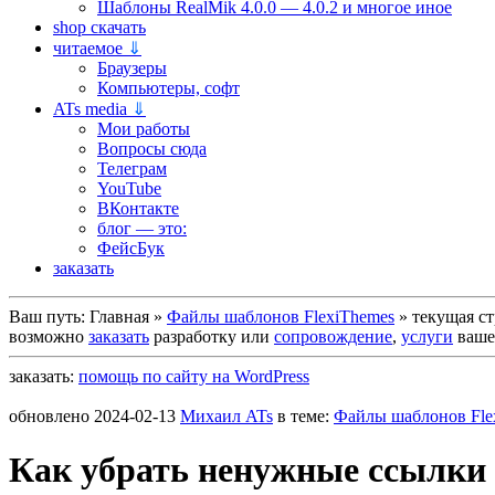
Шаблоны RealMik 4.0.0 — 4.0.2 и многое иное
shop скачать
читаемое
⇓
Браузеры
Компьютеры, софт
ATs media
⇓
Мои работы
Вопросы сюда
Телеграм
YouTube
ВКонтакте
блог — это:
ФейсБук
заказать
Ваш путь:
Главная
»
Файлы шаблонов FlexiThemes
»
текущая с
возможно
заказать
разработку или
сопровождение
,
услуги
вашег
заказать:
помощь по сайту на WordPress
обновлено
2024-02-13
Михаил ATs
в теме:
Файлы шаблонов Fle
Как убрать ненужные ссылки в 